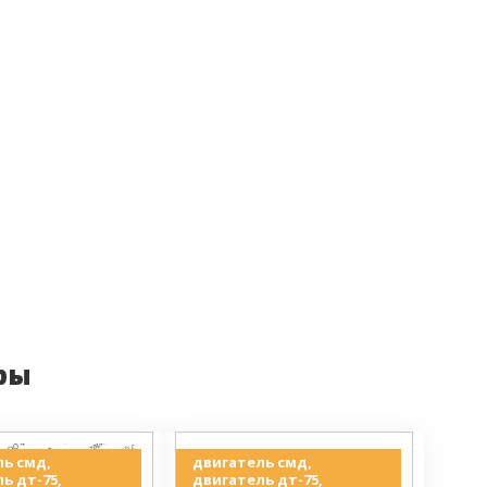
ры
ь смд,
двигатель смд,
ь дт-75,
двигатель дт-75,