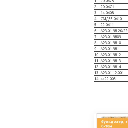
1
20-04С9
2
20-04С1
3
14-0408
4
СМД55-0410
5
22-0411
6
А23.01-98-20/2
7
А23.01-9809
8
А23.01-9810
9
А23.01-9811
10
А23.01-9812
11
А23.01-9813
12
А23.01-9814
13
А23.01-12.001
14
4х22-005
бульдозер, т-
б-10м