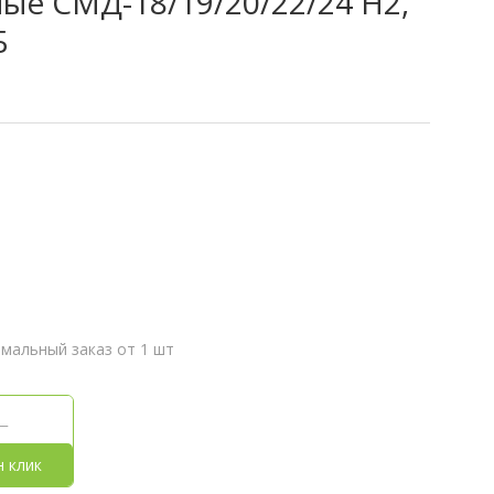
е СМД-18/19/20/22/24 Н2,
Б
мальный заказ от 1 шт
н клик