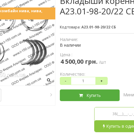
Вкладыши коренны
А23.01-98-20/22 С
комбайн нива, нива,
Код товара:
А23.01-98-20/22 СБ
Наличие:
В наличии
Цена :
4 500,00 грн.
/шт
Количество:
-
+
Мини
Купить
Купить в оди