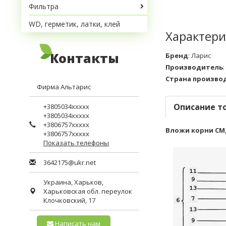
Фильтра
WD, герметик, латки, клей
Характери
Контакты
Бренд
:
Ларис
Производитель
:
Страна произво
Фирма Альтарис
Описание т
+3805034xxxxx
+3805034xxxxx
+3806757xxxxx
Вложи корни СМД-1
+3806757xxxxx
Показать телефоны
3642175@ukr.net
Украина,
Харьков
,
Харьковская обл.
переулок
Клочковский, 17
Написать нам