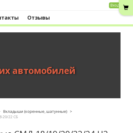
Вход
нтакты
Отзывы
вих автомобилей
>
Вкладыши (коренные, шатунные)
>
8-20/22 СБ