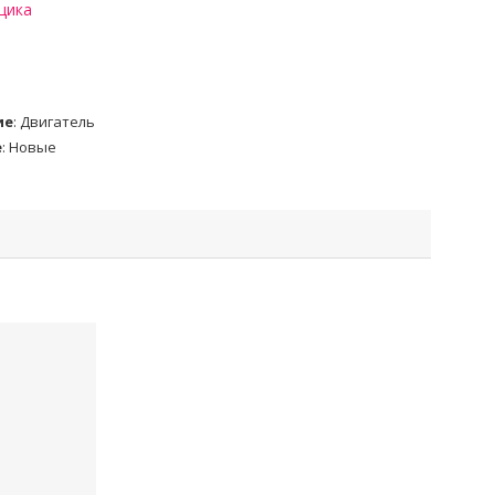
щика
ие
:
Двигатель
е
:
Новые