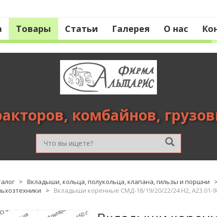
а
Товары
Статьи
Галерея
О нас
Ко
ракторов, комбайнов, грузо
талог
>
Вкладыши, кольца, полукольца, клапана, гильзы и поршни
льхозтехники
>
Вкладыши коренные СМД-18/19/20/22/24 Н2, А23.01-9