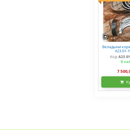
Вкладыни коре
А23.01-1
Код:
А23.0
В на
7 500,
К