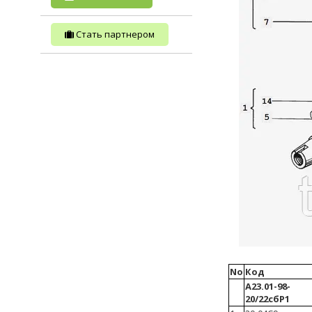
Стать партнером
No
Код
А23.01-98-
20/22сбР1