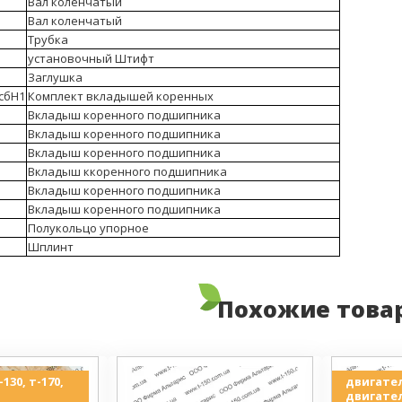
Вал коленчатый
Вал коленчатый
Трубка
установочный Штифт
Заглушка
2сбН1
Комплект вкладышей коренных
Вкладыш коренного подшипника
Вкладыш коренного подшипника
Вкладыш коренного подшипника
Вкладыш ккоренного подшипника
Вкладыш коренного подшипника
Вкладыш коренного подшипника
Полукольцо упорное
Шплинт
Похожие това
130, т-170,
двигател
двигател