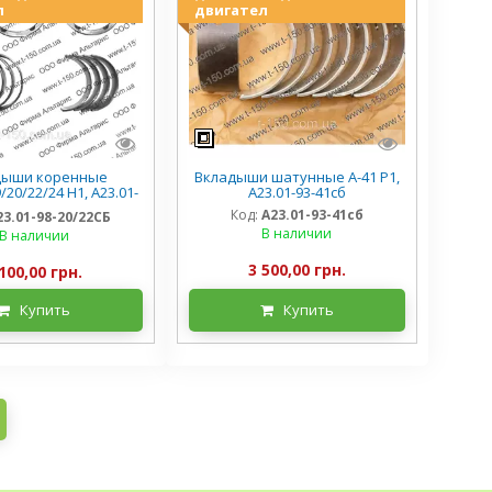
л
двигател
дыши коренные
Вкладыши шатунные А-41 Р1,
20/22/24 Н1, А23.01-
А23.01-93-41сб
98-20/22СБ
Код:
А23.01-93-41сб
23.01-98-20/22СБ
В наличии
В наличии
3 500,00 грн.
100,00 грн.
Купить
Купить