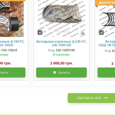
двигате
нные Д-160 Р2,
Вкладыши коренные Д-245 Н1,
Вкла
03-160сб
245-1005100
СМД-18/19/
1-103-160сб
Код:
245-1005100
Код:
А
личии
В наличии
00 грн.
2 600,00 грн.
3 
упить
Купить
Смотреть все