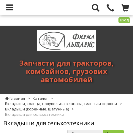
Вход
Фирма
Альтарис
-
запчасти
для
Запчасти для тракторов,
тракторов,
комбайнов, грузових
комбайнов,
автомобилей
грузових
автомобилей
Главная
>
Каталог
>
Вкладыши, кольца, полукольца, клапана, гильзы и поршни
>
Вкладыши (коренные, шатунные)
>
Вкладыши для сельхозтехники
Вкладыши для сельхозтехники