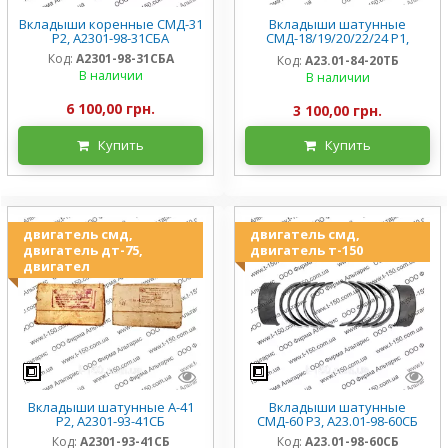
Вкладыши коренные СМД-31
Вкладыши шатунные
Р2, А2301-98-31СБА
СМД-18/19/20/22/24 Р1,
А23.01-84-20ТБ
Код:
А2301-98-31СБА
Код:
А23.01-84-20ТБ
В наличии
В наличии
6 100,00 грн.
3 100,00 грн.
Купить
Купить
двигатель смд,
двигатель смд,
двигатель дт-75,
двигатель т-150
двигател
Вкладыши шатунные А-41
Вкладыши шатунные
Р2, А2301-93-41СБ
СМД-60 Р3, А23.01-98-60СБ
Код:
А2301-93-41СБ
Код:
А23.01-98-60СБ