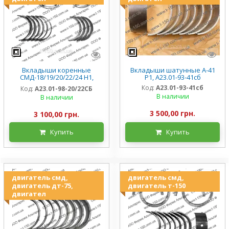
Вкладыши коренные
Вкладыши шатунные А-41
СМД-18/19/20/22/24 Н1,
Р1, А23.01-93-41сб
А23.01-98-20/22СБ
Код:
А23.01-93-41сб
Код:
А23.01-98-20/22СБ
В наличии
В наличии
3 500,00 грн.
3 100,00 грн.
Купить
Купить
двигатель смд,
двигатель смд,
двигатель дт-75,
двигатель т-150
двигател