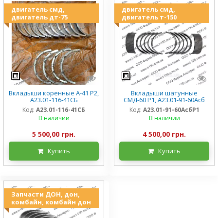
двигатель смд,
двигатель смд,
двигатель дт-75
двигатель т-150
Вкладыши коренные А-41 Р2,
Вкладыши шатунные
А23.01-116-41СБ
СМД-60 Р1, А23.01-91-60Асб
Код:
А23.01-116-41СБ
Код:
А23.01-91-60АсбР1
В наличии
В наличии
5 500,00 грн.
4 500,00 грн.
Купить
Купить
Запчасти ДОН, дон,
комбайн, комбайн дон