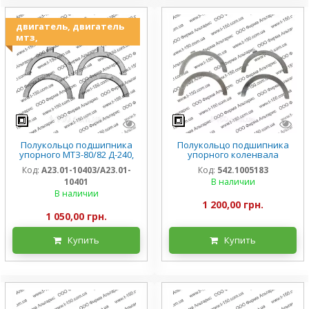
двигатель, двигатель
мтз,
Полукольцо подшипника
Полукольцо подшипника
упорного МТЗ-80/82 Д-240,
упорного коленвала
Р1, А23.01-10403/А23.01-10401,
ГАЗ-3309/4301, комплект,
Код:
А23.01-10403/А23.01-
Код:
542.1005183
оригинал
542.1005183
10401
В наличии
В наличии
1 200,00 грн.
1 050,00 грн.
Купить
Купить