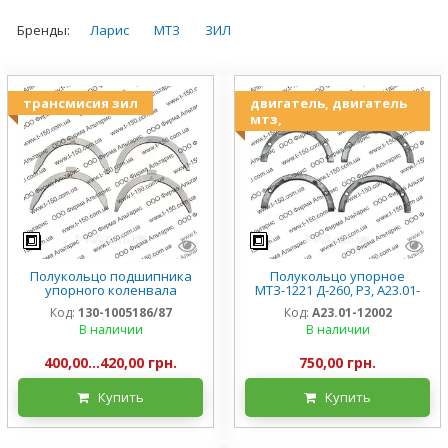
Бренды:
Ларис
МТЗ
ЗИЛ
трансмисия зил
двигатель, двигатель
мтз,
Полукольцо подшипника
Полукольцо упорное
упорного коленвала
МТЗ-1221 Д-260, Р3, А23.01-
ЗИЛ-130, 130-1005186/87,
12002
Код:
130-1005186/87
Код:
А23.01-12002
СССР
В наличии
В наличии
400,00...420,00 грн.
750,00 грн.
Купить
Купить