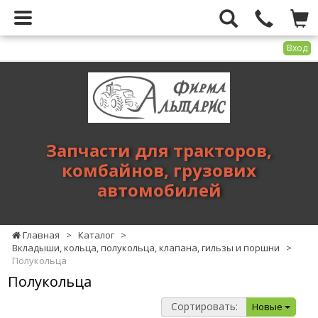
Вход
Фирма
Альтарис
-
запчасти
для
Запчасти для тракторов,
тракторов,
комбайнов, грузових
комбайнов,
автомобилей
грузових
автомобилей
Главная
>
Каталог
>
Вкладыши, кольца, полукольца, клапана, гильзы и поршни
>
Полукольца
Полукольца
Сортировать:
Новые