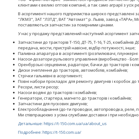
клієнтами є великі оптові компанії, а так само аграрії з усіх р
В асортименті нашого підприємства широко представлені зап
"ЛКМЗ", ЗАТ "ЛЗТД", ВАТ "Автомат" р. Львів, завод «ТАРА», 
поставляються запчастин за помірними цінами.
У нас у продажу представлений наступний асортимент запч
Запчастини до тракторів Т-150, ДТ-75, Т-16, Т-25, комбайнів
передача, мости, пристрій навісне, відбір потужності, інше;
Паливна апаратура в асортименті (розпилювачі, плунжерні па
Насоси-дозатори рульового управління (виробництво - Болга
Оренбурзькі серцевини, радіатори, бачки до тракторів і ком
Диски зчеплення до тракторів, автомобілів, комбайнів;
Стрічки гальмівні в асортименті;
Повні набори прокладок для ремонту двигунів і коробок до 
Ресори, листи ресор;
Насоси водяні до тракторів і комбайнів;
Генератори, стартера, магнето до тракторів і комбайнів;
Запчастини для пускових двигунів;
Електрообладнання (до-ти проводки, автопроводка, реле, по
Ми співпрацюємо з усіма службами доставки і при необхідно
Детальніше: https://t-150.com.ua/ua/about_us
Подробнее: https://t-150.com.ua/