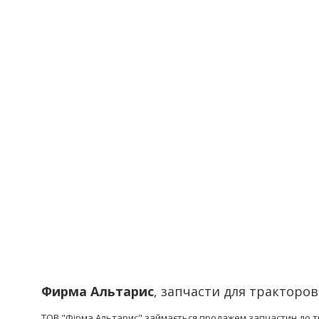
Фирма Альтарис
, запчасти для тракторо
ТОВ "Фірма Альтарис" займається продажем запчастин до тр