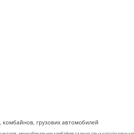
в, комбайнов, грузових автомобилей
акторів, зернозбиральних комбайнів та іншої сільськогосподарської