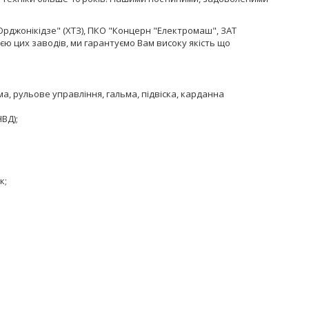
Орджонікідзе" (ХТЗ), ПКО "Концерн "Електромаш", ЗАТ
єю цих заводів, ми гарантуємо Вам високу якість що
ма, рульове управління, гальма, підвіска, карданна
ВД);
к;