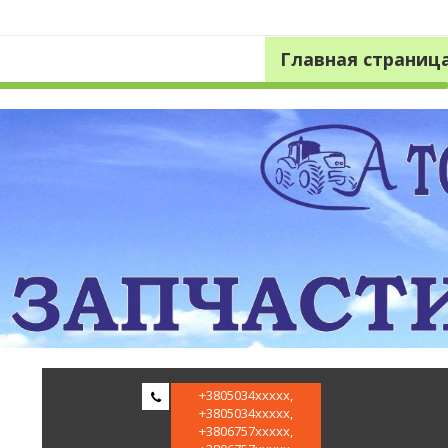
Главная страниц
Фирма
+3805034xxxxx,
Альтарис
+3805034xxxxx,
+3806757xxxxx,