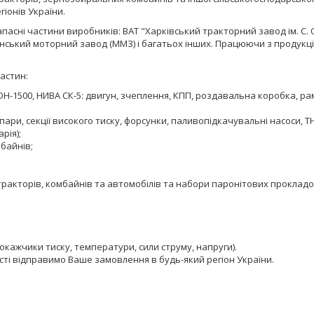
егіонів України.
асні частини виробників: ВАТ "Харківський тракторний завод ім. С. 
Мінський моторний завод (ММЗ) і багатьох інших. Працюючи з продукці
астин:
 ДОН-1500, НИВА СК-5: двигун, зчеплення, КПП, роздавальна коробка, ра
ри, секції високого тиску, форсунки, паливопідкачувальні насоси, ТН
рія);
байнів;
тракторів, комбайнів та автомобілів та набори паронітових прокладо
кажчики тиску, температури, сили струму, напруги).
сті відправимо Ваше замовлення в будь-який регіон України.