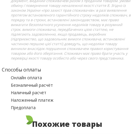
документ, виданий споживачеві разом з проданим товаром. умови
обміну / повернення товару неналежної якості стаття 8. Згідно із
законом України «про захист прав споживачів»: в разі виявлення
протягом встановленого гарантійного строку недоліків споживач, в
порядку та в строки, встановлені законодавством, має право
вимагати безоплатного усунення недоліків товару в розумний
строк. вимоги споживача, передбачених цією статтею, не
підлягають задоволенню, якщо продавець, виробник
(підприємство, що задовольняє вимоги споживача, встановлені
частиною першою цієї статті) доведуть, що недоліки товару
виникли внаслідок порушення споживачем правил користування
товаром або його зберігання. Споживач має право брати участь у
перевірці якості товару особисто або через свого представника.
Способы оплаты
Онлайн оплата
Безналичный расчёт
Наличный расчёт
Наложенный платеж
Предоплата
Похожие товары