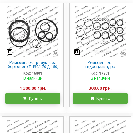
Ремкомплект редуктора
Ремкомплект
бортового Т-130/170 Д-160,
гидроцилиндра
премиум, полный
гидромолота ГМП-120,
Код:
16801
Код:
17201
Бородянка
В наличии
В наличии
1 300,00 грн.
300,00 грн.
Купить
Купить