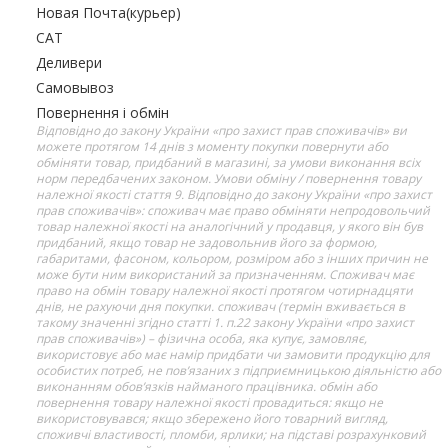
Новая Почта(курьер)
САТ
Деливери
Самовывоз
Повернення і обмін
Відповідно до закону України «про захист прав споживачів» ви
можете протягом 14 днів з моменту покупки повернути або
обміняти товар, придбаний в магазині, за умови виконання всіх
норм передбачених законом. Умови обміну / повернення товару
належної якості стаття 9. Відповідно до закону України «про захист
прав споживачів»: споживач має право обміняти непродовольчий
товар належної якості на аналогічний у продавця, у якого він був
придбаний, якщо товар не задовольнив його за формою,
габаритами, фасоном, кольором, розміром або з інших причин не
може бути ним використаний за призначенням. Споживач має
право на обмін товару належної якості протягом чотирнадцяти
днів, не рахуючи дня покупки. споживач (термін вживається в
такому значенні згідно статті 1. п.22 закону України «про захист
прав споживачів») – фізична особа, яка купує, замовляє,
використовує або має намір придбати чи замовити продукцію для
особистих потреб, не пов’язаних з підприємницькою діяльністю або
виконанням обов’язків найманого працівника. обмін або
повернення товару належної якості провадиться: якщо не
використовувався; якщо збережено його товарний вигляд,
споживчі властивості, пломби, ярлики; на підставі розрахунковий