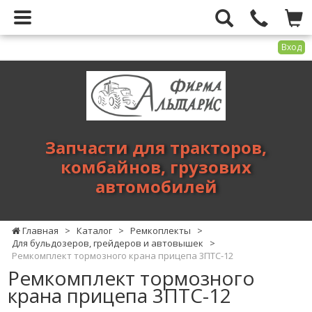
Вход
Фирма
Альтарис
-
запчасти
для
Запчасти для тракторов,
тракторов,
комбайнов, грузових
комбайнов,
автомобилей
грузових
автомобилей
Главная
>
Каталог
>
Ремкоплекты
>
Для бульдозеров, грейдеров и автовышек
>
Ремкомплект тормозного крана прицепа 3ПТС-12
Ремкомплект тормозного
крана прицепа 3ПТС-12