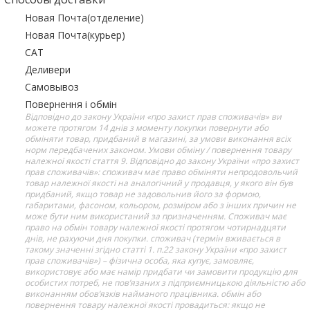
Новая Почта(отделение)
Новая Почта(курьер)
САТ
Деливери
Самовывоз
Повернення і обмін
Відповідно до закону України «про захист прав споживачів» ви
можете протягом 14 днів з моменту покупки повернути або
обміняти товар, придбаний в магазині, за умови виконання всіх
норм передбачених законом. Умови обміну / повернення товару
належної якості стаття 9. Відповідно до закону України «про захист
прав споживачів»: споживач має право обміняти непродовольчий
товар належної якості на аналогічний у продавця, у якого він був
придбаний, якщо товар не задовольнив його за формою,
габаритами, фасоном, кольором, розміром або з інших причин не
може бути ним використаний за призначенням. Споживач має
право на обмін товару належної якості протягом чотирнадцяти
днів, не рахуючи дня покупки. споживач (термін вживається в
такому значенні згідно статті 1. п.22 закону України «про захист
прав споживачів») – фізична особа, яка купує, замовляє,
використовує або має намір придбати чи замовити продукцію для
особистих потреб, не пов’язаних з підприємницькою діяльністю або
виконанням обов’язків найманого працівника. обмін або
повернення товару належної якості провадиться: якщо не