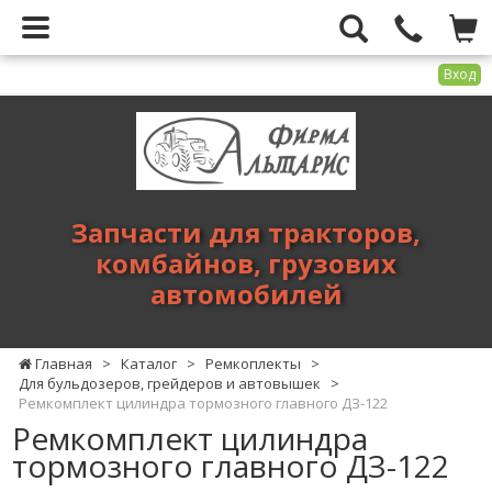
Вход
Фирма
Альтарис
-
запчасти
для
Запчасти для тракторов,
тракторов,
комбайнов, грузових
комбайнов,
автомобилей
грузових
автомобилей
Главная
>
Каталог
>
Ремкоплекты
>
Для бульдозеров, грейдеров и автовышек
>
Ремкомплект цилиндра тормозного главного ДЗ-122
Ремкомплект цилиндра
тормозного главного ДЗ-122