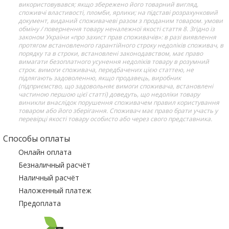
використовувався; якщо збережено його товарний вигляд,
споживчі властивості, пломби, ярлики; на підставі розрахунковий
документ, виданий споживачеві разом з проданим товаром. умови
обміну / повернення товару неналежної якості стаття 8. Згідно із
законом України «про захист прав споживачів»: в разі виявлення
протягом встановленого гарантійного строку недоліків споживач, в
порядку та в строки, встановлені законодавством, має право
вимагати безоплатного усунення недоліків товару в розумний
строк. вимоги споживача, передбачених цією статтею, не
підлягають задоволенню, якщо продавець, виробник
(підприємство, що задовольняє вимоги споживача, встановлені
частиною першою цієї статті) доведуть, що недоліки товару
виникли внаслідок порушення споживачем правил користування
товаром або його зберігання. Споживач має право брати участь у
перевірці якості товару особисто або через свого представника.
Способы оплаты
Онлайн оплата
Безналичный расчёт
Наличный расчёт
Наложенный платеж
Предоплата