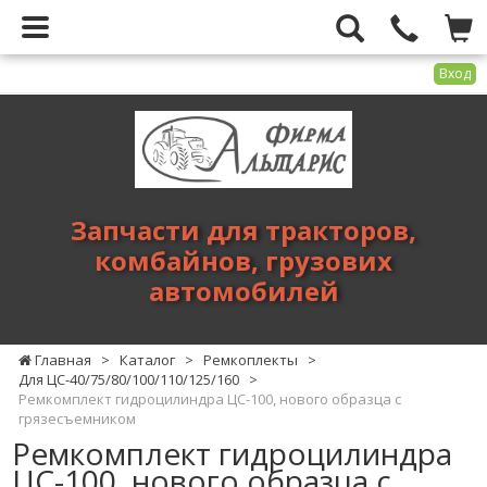
Вход
Фирма
Альтарис
-
запчасти
для
Запчасти для тракторов,
тракторов,
комбайнов, грузових
комбайнов,
автомобилей
грузових
автомобилей
Главная
>
Каталог
>
Ремкоплекты
>
Для ЦС-40/75/80/100/110/125/160
>
Ремкомплект гидроцилиндра ЦС-100, нового образца с
грязесъемником
Ремкомплект гидроцилиндра
ЦС-100, нового образца с