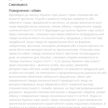
Самовывоз
Повернення і обмін
Відповідно до закону України «про захист прав споживачів» ви
можете протягом 14 днів з моменту покупки повернути або
обміняти товар, придбаний в магазині, за умови виконання всіх
норм передбачених законом. Умови обміну / повернення товару
належної якості стаття 9. Відповідно до закону України «про захист
прав споживачів»: споживач має право обміняти непродовольчий
товар належної якості на аналогічний у продавця, у якого він був
придбаний, якщо товар не задовольнив його за формою,
габаритами, фасоном, кольором, розміром або з інших причин не
може бути ним використаний за призначенням. Споживач має
право на обмін товару належної якості протягом чотирнадцяти
днів, не рахуючи дня покупки. споживач (термін вживається в
такому значенні згідно статті 1. п.22 закону України «про захист
прав споживачів») – фізична особа, яка купує, замовляє,
використовує або має намір придбати чи замовити продукцію для
особистих потреб, не пов’язаних з підприємницькою діяльністю або
виконанням обов’язків найманого працівника. обмін або
повернення товару належної якості провадиться: якщо не
використовувався; якщо збережено його товарний вигляд,
споживчі властивості, пломби, ярлики; на підставі розрахунковий
документ, виданий споживачеві разом з проданим товаром. умови
обміну / повернення товару неналежної якості стаття 8. Згідно із
законом України «про захист прав споживачів»: в разі виявлення
протягом встановленого гарантійного строку недоліків споживач, в
порядку та в строки, встановлені законодавством, має право