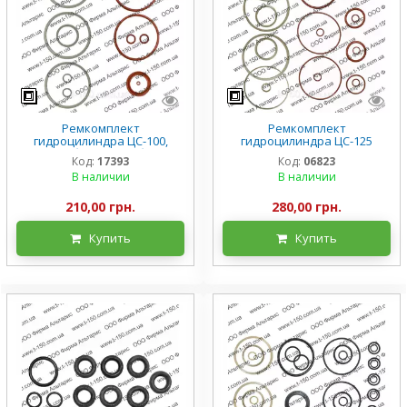
Ремкомплект
Ремкомплект
гидроцилиндра ЦС-100,
гидроцилиндра ЦС-125
нового образца, на болтах,
задней навески и поворота
Код:
17393
Код:
06823
силикон
Т-150, К-700/701/702,
В наличии
В наличии
Ц125х200-2, силикон
210,00 грн.
280,00 грн.
Купить
Купить