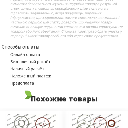
вимагати безоплатного усунення недоліків товару в розумний
строк. вимоги споживача, передбачених цією статтею, не
підлягають задоволенню, якщо продавець, виробник
(підприємство, що задовольняє вимоги споживача, встановлені
частиною першою цієї статті) доведуть, що недоліки товару
виникли внаслідок порушення споживачем правил користування
товаром або його зберігання. Споживач має право брати участь у
перевірці якості товару особисто або через свого представника.
Способы оплаты
Онлайн оплата
Безналичный расчёт
Наличный расчёт
Наложенный платеж
Предоплата
Похожие товары