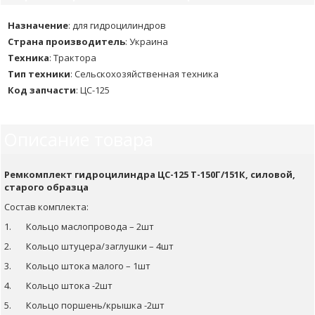
Назначение
:
для гидроцилиндров
Страна производитель
:
Украина
Техника
:
Трактора
Тип техники
:
Сельскохозяйственная техника
Код запчасти
:
ЦС-125
Описание товара
Ремкомплект гидроцилиндра ЦС-125 Т-150Г/151К, силовой,
старого образца
Состав комплекта:
1. Кольцо маслопровода – 2шт
2. Кольцо штуцера/заглушки – 4шт
3. Кольцо штока малого – 1шт
4. Кольцо штока -2шт
5. Кольцо поршень/крышка -2шт