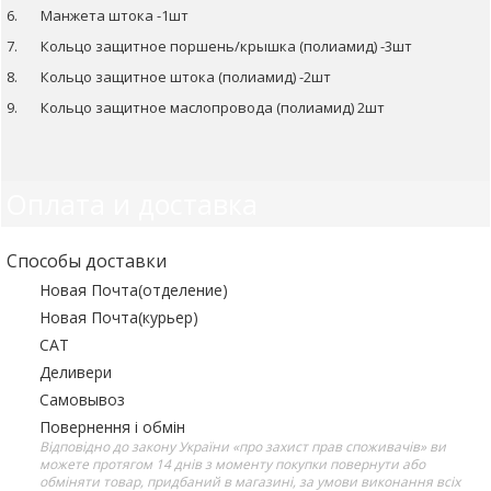
6. Манжета штока -1шт
7. Кольцо защитное поршень/крышка (полиамид) -3шт
8. Кольцо защитное штока (полиамид) -2шт
9. Кольцо защитное маслопровода (полиамид) 2шт
Оплата и доставка
Способы доставки
Новая Почта(отделение)
Новая Почта(курьер)
САТ
Деливери
Самовывоз
Повернення і обмін
Відповідно до закону України «про захист прав споживачів» ви
можете протягом 14 днів з моменту покупки повернути або
обміняти товар, придбаний в магазині, за умови виконання всіх