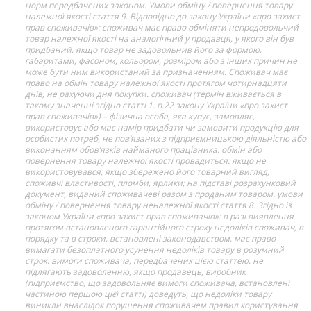
норм передбачених законом. Умови обміну / повернення товару
належної якості стаття 9. Відповідно до закону України «про захист
прав споживачів»: споживач має право обміняти непродовольчий
товар належної якості на аналогічний у продавця, у якого він був
придбаний, якщо товар не задовольнив його за формою,
габаритами, фасоном, кольором, розміром або з інших причин не
може бути ним використаний за призначенням. Споживач має
право на обмін товару належної якості протягом чотирнадцяти
днів, не рахуючи дня покупки. споживач (термін вживається в
такому значенні згідно статті 1. п.22 закону України «про захист
прав споживачів») – фізична особа, яка купує, замовляє,
використовує або має намір придбати чи замовити продукцію для
особистих потреб, не пов’язаних з підприємницькою діяльністю або
виконанням обов’язків найманого працівника. обмін або
повернення товару належної якості провадиться: якщо не
використовувався; якщо збережено його товарний вигляд,
споживчі властивості, пломби, ярлики; на підставі розрахунковий
документ, виданий споживачеві разом з проданим товаром. умови
обміну / повернення товару неналежної якості стаття 8. Згідно із
законом України «про захист прав споживачів»: в разі виявлення
протягом встановленого гарантійного строку недоліків споживач, в
порядку та в строки, встановлені законодавством, має право
вимагати безоплатного усунення недоліків товару в розумний
строк. вимоги споживача, передбачених цією статтею, не
підлягають задоволенню, якщо продавець, виробник
(підприємство, що задовольняє вимоги споживача, встановлені
частиною першою цієї статті) доведуть, що недоліки товару
виникли внаслідок порушення споживачем правил користування