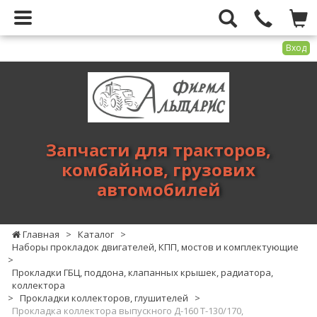
Вход
Фирма
Альтарис
-
запчасти
для
Запчасти для тракторов,
тракторов,
комбайнов, грузових
комбайнов,
автомобилей
грузових
автомобилей
Главная
>
Каталог
>
Наборы прокладок двигателей, КПП, мостов и комплектующие
>
Прокладки ГБЦ, поддона, клапанных крышек, радиатора,
коллектора
>
Прокладки коллекторов, глушителей
>
Прокладка коллектора выпускного Д-160 Т-130/170,