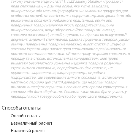
такому значенні згідно статті 1. п.22 закону України «про захист
прав споживачів») – фізична особа, яка купує, замовляє,
використовує або має намір придбати чи замовити продукцію для
особистих потреб, не пов’язаних з підприємницькою діяльністю або
виконанням обов’язків найманого працівника. обмін або
повернення товару належної якості провадиться: якщо не
використовувався; якщо збережено його товарний вигляд,
споживчі властивості, пломби, ярлики; на підставі розрахунковий
документ, виданий споживачеві разом з проданим товаром. умови
обміну / повернення товару неналежної якості стаття 8. Згідно із
законом України «про захист прав споживачів»: в разі виявлення
протягом встановленого гарантійного строку недоліків споживач, в
порядку та в строки, встановлені законодавством, має право
вимагати безоплатного усунення недоліків товару в розумний
строк. вимоги споживача, передбачених цією статтею, не
підлягають задоволенню, якщо продавець, виробник
(підприємство, що задовольняє вимоги споживача, встановлені
частиною першою цієї статті) доведуть, що недоліки товару
виникли внаслідок порушення споживачем правил користування
товаром або його зберігання. Споживач має право брати участь у
перевірці якості товару особисто або через свого представника.
Способы оплаты
Онлайн оплата
Безналичный расчёт
Наличный расчёт