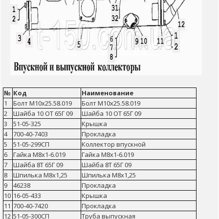
№
Код
Наименование
1
Болт М10х25.58.019
Болт М10х25.58.019
2
Шайба 10 ОТ 65Г 09
Шайба 10 ОТ 65Г 09
3
51-05-325
Крышка
4
700-40-7403
Прокладка
5
51-05-299СП
Коллектор впускной
6
Гайка М8х1-6.019
Гайка М8х1-6.019
7
Шайба 8Т 65Г 09
Шайба 8Т 65Г 09
8
Шпилька М8х1,25
Шпилька М8х1,25
9
46238
Прокладка
10
16-05-433
Крышка
11
700-40-7420
Прокладка
12
51-05-300СП
Труба выпускная