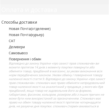
Оплата и доставка
Способы доставки
Новая Почта(отделение)
Новая Почта(курьер)
САТ
Деливери
Самовывоз
Повернення і обмін
Відповідно до закону України «про захист прав споживачів» ви
можете протягом 14 днів з моменту покупки повернути або
обміняти товар, придбаний в магазині, за умови виконання всіх
норм передбачених законом. Умови обміну / повернення товару
належної якості стаття 9. Відповідно до закону України «про захист
прав споживачів»: споживач має право обміняти непродовольчий
товар належної якості на аналогічний у продавця, у якого він був
придбаний, якщо товар не задовольнив його за формою,
габаритами, фасоном, кольором, розміром або з інших причин не
може бути ним використаний за призначенням. Споживач має
право на обмін товару належної якості протягом чотирнадцяти
днів, не рахуючи дня покупки. споживач (термін вживається в