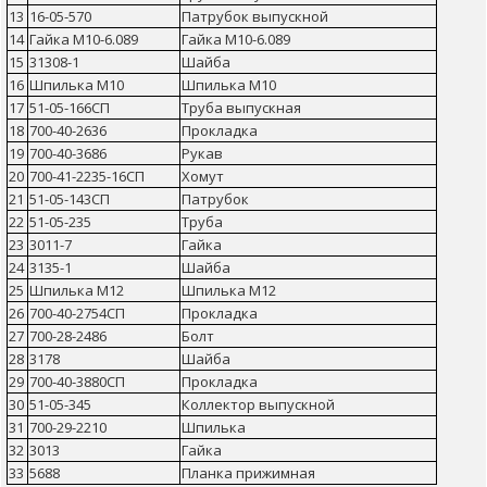
13
16-05-570
Патрубок выпускной
14
Гайка М10-6.089
Гайка М10-6.089
15
31308-1
Шайба
16
Шпилька М10
Шпилька М10
17
51-05-166СП
Труба выпускная
18
700-40-2636
Прокладка
19
700-40-3686
Рукав
20
700-41-2235-16СП
Хомут
21
51-05-143СП
Патрубок
22
51-05-235
Труба
23
3011-7
Гайка
24
3135-1
Шайба
25
Шпилька М12
Шпилька М12
26
700-40-2754СП
Прокладка
27
700-28-2486
Болт
28
3178
Шайба
29
700-40-3880СП
Прокладка
30
51-05-345
Коллектор выпускной
31
700-29-2210
Шпилька
32
3013
Гайка
33
5688
Планка прижимная