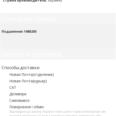
Страна производитель
:
Украина
Описание товара
Подшипник 1680205
Оплата и доставка
Способы доставки
Новая Почта(отделение)
Новая Почта(курьер)
САТ
Деливери
Самовывоз
Повернення і обмін
Відповідно до закону України «про захист прав споживачів» ви
можете протягом 14 днів з моменту покупки повернути або