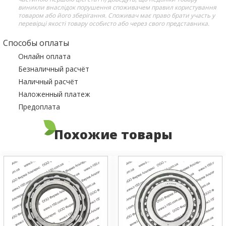
виникли внаслідок порушення споживачем правил користування
товаром або його зберігання. Споживач має право брати участь у
перевірці якості товару особисто або через свого представника.
Способы оплаты
Онлайн оплата
Безналичный расчёт
Наличный расчёт
Наложенный платеж
Предоплата
Похожие товары