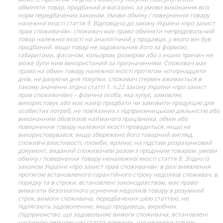
обміняти товар, придбаний в магазині, за умови виконання всіх
норм передбачених законом. Умови обміну / повернення товару
належної якості стаття 9. Відповідно до закону України «про захист
прав споживачів»: споживач має право обміняти непродовольчий
товар належної якості на аналогічний у продавця, у якого він був
придбаний, якщо товар не задовольнив його за формою,
габаритами, фасоном, кольором, розміром або з інших причин не
може бути ним використаний за призначенням. Споживач має
право на обмін товару належної якості протягом чотирнадцяти
днів, не рахуючи дня покупки. споживач (термін вживається в
такому значенні згідно статті 1. п.22 закону України «про захист
прав споживачів») – фізична особа, яка купує, замовляє,
використовує або має намір придбати чи замовити продукцію для
особистих потреб, не пов’язаних з підприємницькою діяльністю або
виконанням обов’язків найманого працівника. обмін або
повернення товару належної якості провадиться: якщо не
використовувався; якщо збережено його товарний вигляд,
споживчі властивості, пломби, ярлики; на підставі розрахунковий
документ, виданий споживачеві разом з проданим товаром. умови
обміну / повернення товару неналежної якості стаття 8. Згідно із
законом України «про захист прав споживачів»: в разі виявлення
протягом встановленого гарантійного строку недоліків споживач, в
порядку та в строки, встановлені законодавством, має право
вимагати безоплатного усунення недоліків товару в розумний
строк. вимоги споживача, передбачених цією статтею, не
підлягають задоволенню, якщо продавець, виробник
(підприємство, що задовольняє вимоги споживача, встановлені
частиною першою цієї статті) доведуть, що недоліки товару