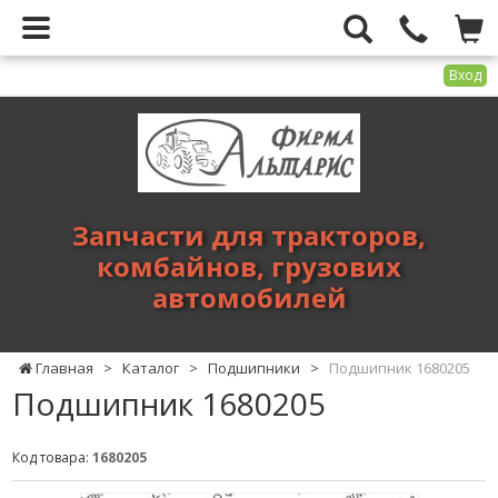
Вход
Фирма
Альтарис
-
запчасти
для
Запчасти для тракторов,
тракторов,
комбайнов, грузових
комбайнов,
автомобилей
грузових
автомобилей
Главная
>
Каталог
>
Подшипники
>
Подшипник 1680205
Подшипник 1680205
Код товара:
1680205