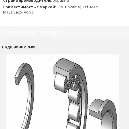
Страна производитель
:
Украина
Совместимость с маркой
:
ЮМЗ|Scania|Daf|MAN|
МТЗ|Iveco|Volvo
Описание товара
Подшипник 7609