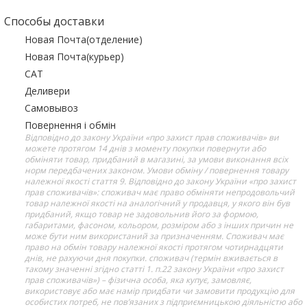
Способы доставки
Новая Почта(отделение)
Новая Почта(курьер)
САТ
Деливери
Самовывоз
Повернення і обмін
Відповідно до закону України «про захист прав споживачів» ви
можете протягом 14 днів з моменту покупки повернути або
обміняти товар, придбаний в магазині, за умови виконання всіх
норм передбачених законом. Умови обміну / повернення товару
належної якості стаття 9. Відповідно до закону України «про захист
прав споживачів»: споживач має право обміняти непродовольчий
товар належної якості на аналогічний у продавця, у якого він був
придбаний, якщо товар не задовольнив його за формою,
габаритами, фасоном, кольором, розміром або з інших причин не
може бути ним використаний за призначенням. Споживач має
право на обмін товару належної якості протягом чотирнадцяти
днів, не рахуючи дня покупки. споживач (термін вживається в
такому значенні згідно статті 1. п.22 закону України «про захист
прав споживачів») – фізична особа, яка купує, замовляє,
використовує або має намір придбати чи замовити продукцію для
особистих потреб, не пов’язаних з підприємницькою діяльністю або