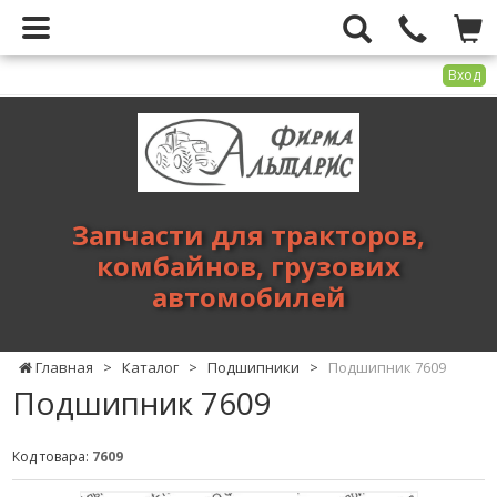
Вход
Фирма
Альтарис
-
запчасти
для
Запчасти для тракторов,
тракторов,
комбайнов, грузових
комбайнов,
автомобилей
грузових
автомобилей
Главная
>
Каталог
>
Подшипники
>
Подшипник 7609
Подшипник 7609
Код товара:
7609