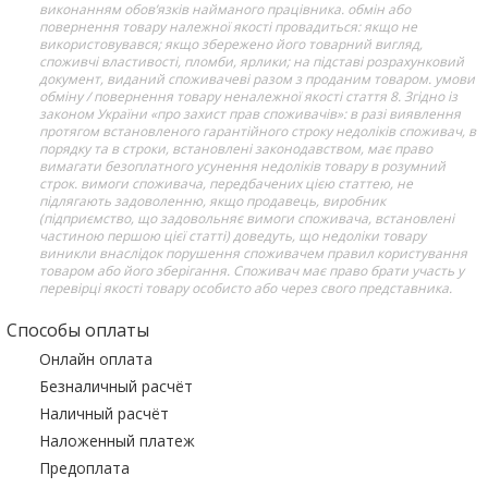
виконанням обов’язків найманого працівника. обмін або
повернення товару належної якості провадиться: якщо не
використовувався; якщо збережено його товарний вигляд,
споживчі властивості, пломби, ярлики; на підставі розрахунковий
документ, виданий споживачеві разом з проданим товаром. умови
обміну / повернення товару неналежної якості стаття 8. Згідно із
законом України «про захист прав споживачів»: в разі виявлення
протягом встановленого гарантійного строку недоліків споживач, в
порядку та в строки, встановлені законодавством, має право
вимагати безоплатного усунення недоліків товару в розумний
строк. вимоги споживача, передбачених цією статтею, не
підлягають задоволенню, якщо продавець, виробник
(підприємство, що задовольняє вимоги споживача, встановлені
частиною першою цієї статті) доведуть, що недоліки товару
виникли внаслідок порушення споживачем правил користування
товаром або його зберігання. Споживач має право брати участь у
перевірці якості товару особисто або через свого представника.
Способы оплаты
Онлайн оплата
Безналичный расчёт
Наличный расчёт
Наложенный платеж
Предоплата