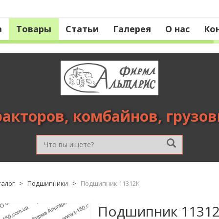
а
Товары
Статьи
Галерея
О нас
Ко
ракторов, комбайнов, грузо
талог
>
Подшипники
>
Подшипник 11312К
Подшипник 1131