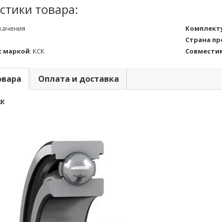
стики товара:
качения
Комплект
Страна п
с маркой
:
КСК
Совмести
овара
Оплата и доставка
2К