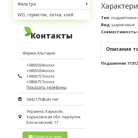
Характери
Фильтра
WD, герметик, латки, клей
Тип
:
подшипники 
Вид
:
шариковые
Совместимость 
Контакты
Описание т
Фирма Альтарис
Подшипник 1131
+3805034xxxxx
+3805034xxxxx
+3806757xxxxx
+3806757xxxxx
Показать телефоны
3642175@ukr.net
Украина,
Харьков
,
Харьковская обл.
переулок
Клочковский, 17
Написать нам