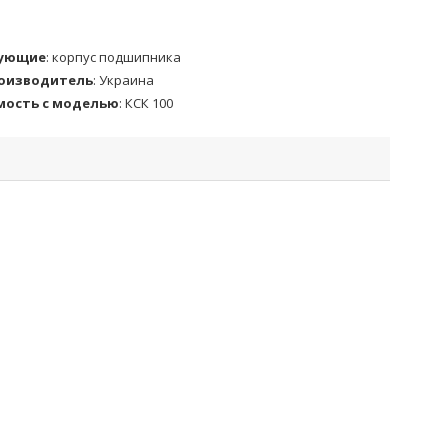
ующие
:
корпус подшипника
роизводитель
:
Украина
мость с моделью
:
КСК 100