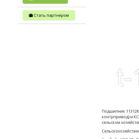
Стать партнером
Подшипник 11312К 
контрпривод) и К
сельском хозяйств
Сельскохозяйстве