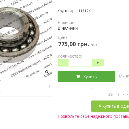
Код товара:
11312К
Наличие:
В наличии
Цена :
775,00 грн.
/шт
Количество:
-
+
Мини
Купить
Купить в оди
Позвольте себе надежного постав