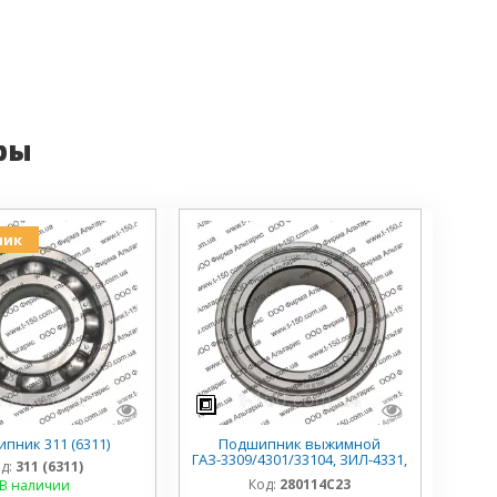
ры
ник
пник 311 (6311)
Подшипник выжимной
ГАЗ-3309/4301/33104, ЗИЛ-4331,
д:
311 (6311)
280114С23
Код:
280114С23
В наличии