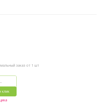
мальный заказ от 1 шт
н клик
щика