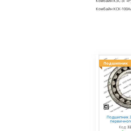
Комбайн КЗС-3Г «Р
Комбайн КСК-100А
Подшипник
Подшипник 3
первичного
Код:
3