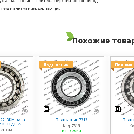
усь»: вал отбойного битера, верхний контрпривод.
/100А1: аппарат измельчающий.
Похожие това
Подшипник
Подшип
2213КМ вала
Подшипник 7313
Подши
 КПП ДТ-75
Код:
7313
Ко
2213КМ
В наличии