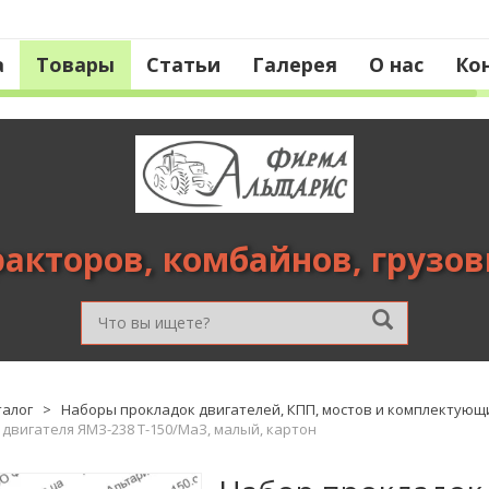
а
Товары
Статьи
Галерея
О нас
Ко
ракторов, комбайнов, грузо
талог
>
Наборы прокладок двигателей, КПП, мостов и комплектующ
двигателя ЯМЗ-238 Т-150/МаЗ, малый, картон