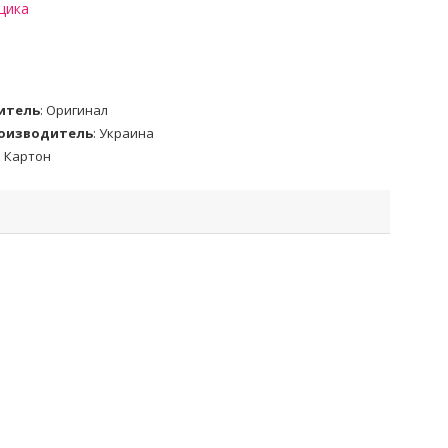
щика
итель
:
Оригинал
роизводитель
:
Украина
:
Картон