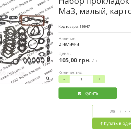
Набор прокладок 
МаЗ, малый, карт
Код товара:
16647
Наличие:
В наличии
Цена :
105,00 грн.
/шт
Количество:
-
+
Купить
Купить в оди