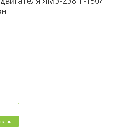
двигателя ЯМЗ-238 Т-150/
он
н клик