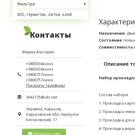
Фильтра
WD, герметик, латки, клей
Характери
Контакты
Назначение
:
Дви
Состояние
:
Новы
Совместимость 
Фирма Альтарис
Описание т
+3805034xxxxx
+3805034xxxxx
+3806757xxxxx
Набор прокладок
+3806757xxxxx
Показать телефоны
Состав набора:
3642175@ukr.net
1. Прокладка карт
Украина,
Харьков
,
2. Прокладка лево
Харьковская обл.
переулок
Клочковский, 17
3. Прокладка-дзч
4. Прокладка верх
Написать нам