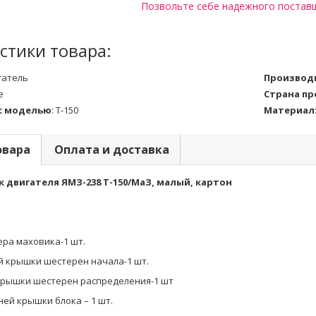
Позвольте себе надежного постав
стики товара:
гатель
Производ
е
Страна п
с моделью
:
Т-150
Материал
овара
Оплата и доставка
 двигателя ЯМЗ-238 Т-150/МаЗ, малый, картон
ера маховика-1 шт.
й крышки шестерен начала-1 шт.
 крышки шестерен распределения-1 шт
ней крышки блока – 1 шт.