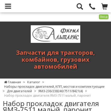
Вход
Фирма
Альтарис
-
запчасти
для
Запчасти для тракторов,
тракторов,
комбайнов, грузових
комбайнов,
автомобилей
грузових
автомобилей
Главная
>
Каталог
>
Наборы прокладок двигателей, КПП, мостов и комплектующие
>
Для двигателей
>
ЯМЗ-236/238240/7511/8421(4)
>
Набор прокладок двигателя ЯМЗ-7511 малый, паронит
Набор прокладок двигателя
ЯМЗ-7511 малый, паронит