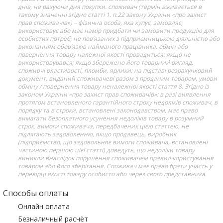
днів, не рахуючи дня покупки. споживач (термін вживається в
такому значенні згідно статті 1. п.22 закону України «про захист
прав споживачів») – фізична особа, яка купує, замовляє,
використовує або має намір придбати чи замовити продукцію для
особистих потреб, не пов’язаних з підприємницькою діяльністю або
виконанням обов’язків найманого працівника. обмін або
повернення товару належної якості провадиться: якщо не
використовувався; якщо збережено його товарний вигляд,
споживчі властивості, пломби, ярлики; на підставі розрахунковий
документ, виданий споживачеві разом з проданим товаром. умови
обміну / повернення товару неналежної якості стаття 8. Згідно із
законом України «про захист прав споживачів»: в разі виявлення
протягом встановленого гарантійного строку недоліків споживач, в
порядку та в строки, встановлені законодавством, має право
вимагати безоплатного усунення недоліків товару в розумний
строк. вимоги споживача, передбачених цією статтею, не
підлягають задоволенню, якщо продавець, виробник
(підприємство, що задовольняє вимоги споживача, встановлені
частиною першою цієї статті) доведуть, що недоліки товару
виникли внаслідок порушення споживачем правил користування
товаром або його зберігання. Споживач має право брати участь у
перевірці якості товару особисто або через свого представника.
Способы оплаты
Онлайн оплата
Безналичный расчёт