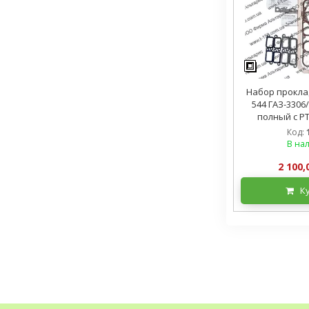
Набор прокла
544 ГАЗ-3306/
полный с Р
Код:
В на
2 100,
К