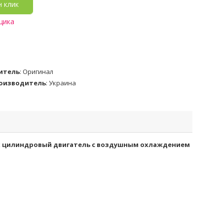
н клик
щика
итель
:
Оригинал
роизводитель
:
Украина
х цилиндровый двигатель с воздушным охлаждением