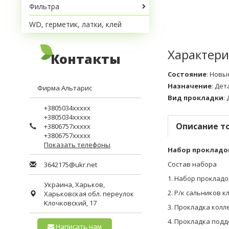
Фильтра
WD, герметик, латки, клей
Характери
Контакты
Состояние
:
Новы
Назначение
:
Дет
Фирма Альтарис
Вид прокладки
:
+3805034xxxxx
+3805034xxxxx
Описание т
+3806757xxxxx
+3806757xxxxx
Показать телефоны
Набор прокладок
Состав набора
3642175@ukr.net
1. Набор прокладо
Украина,
Харьков
,
2. Р/к сальников к
Харьковская обл.
переулок
Клочковский, 17
3. Прокладка колл
4. Прокладка подд
Написать нам