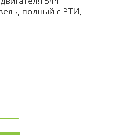
двигателя 544
зель, полный с РТИ,