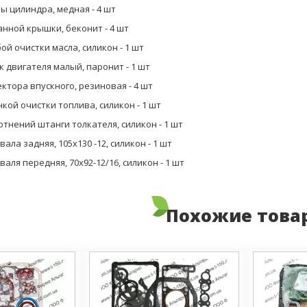
зы цилиндра, медная - 4 шт
анной крышки, беконит - 4 шт
бой очистки масла, силикон - 1 шт
к двигателя малый, паронит - 1 шт
ектора впускного, резиновая - 4 шт
нкой очистки топлива, силикон - 1 шт
лотнений штанги толкателя, силикон - 1 шт
ала задняя, 105х130 -12, силикон - 1 шт
аля передняя, 70х92-12/16, силикон - 1 шт
Похожие това