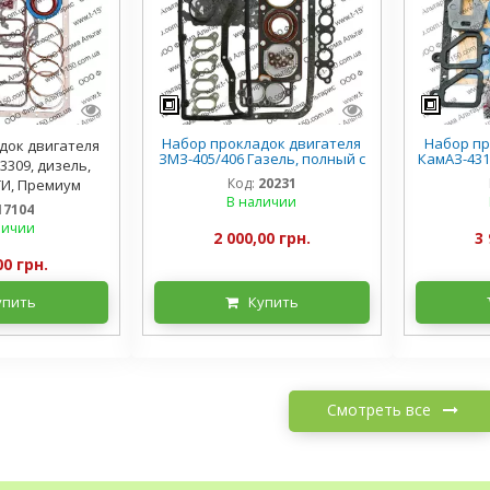
Набор прокладок двигателя
Набор пр
док двигателя
ЗМЗ-405/406 Газель, полный с
КамАЗ-431
3309, дизель,
РТИ, Премиум
с
Код:
20231
ТИ, Премиум
В наличии
17104
личии
2 000,00 грн.
3 
00 грн.
упить
Купить
Смотреть все