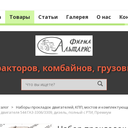
а
Товары
Статьи
Галерея
О нас
Ко
ракторов, комбайнов, грузо
талог
>
Наборы прокладок двигателей, КПП, мостов и комплектующ
двигателя 544 ГАЗ-3306/3309, дизель, полный с РТИ, Премиум