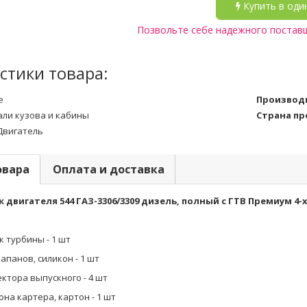
Купить в оди
Позвольте себе надежного постав
стики товара:
е
Производ
али кузова и кабины
Страна п
Двигатель
овара
Оплата и доставка
 двигателя 544 ГАЗ-3306/3309 дизель, полный с ГТВ Премиум
4-
к турбины - 1 шт
лапанов, силикон - 1 шт
ектора выпускного - 4 шт
она картера, картон - 1 шт