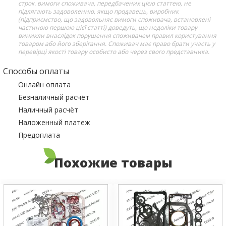
строк. вимоги споживача, передбачених цією статтею, не
підлягають задоволенню, якщо продавець, виробник
(підприємство, що задовольняє вимоги споживача, встановлені
частиною першою цієї статті) доведуть, що недоліки товару
виникли внаслідок порушення споживачем правил користування
товаром або його зберігання. Споживач має право брати участь у
перевірці якості товару особисто або через свого представника.
Способы оплаты
Онлайн оплата
Безналичный расчёт
Наличный расчёт
Наложенный платеж
Предоплата
Похожие товары