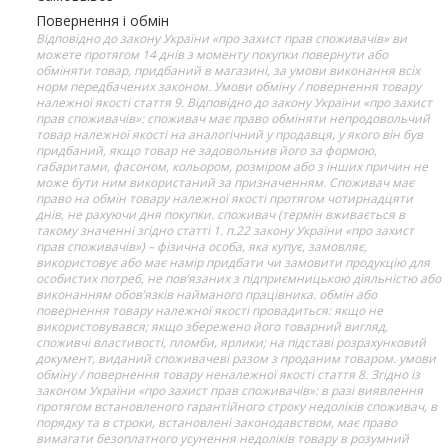
Повернення і обмін
Відповідно до закону України «про захист прав споживачів» ви
можете протягом 14 днів з моменту покупки повернути або
обміняти товар, придбаний в магазині, за умови виконання всіх
норм передбачених законом. Умови обміну / повернення товару
належної якості стаття 9. Відповідно до закону України «про захист
прав споживачів»: споживач має право обміняти непродовольчий
товар належної якості на аналогічний у продавця, у якого він був
придбаний, якщо товар не задовольнив його за формою,
габаритами, фасоном, кольором, розміром або з інших причин не
може бути ним використаний за призначенням. Споживач має
право на обмін товару належної якості протягом чотирнадцяти
днів, не рахуючи дня покупки. споживач (термін вживається в
такому значенні згідно статті 1. п.22 закону України «про захист
прав споживачів») – фізична особа, яка купує, замовляє,
використовує або має намір придбати чи замовити продукцію для
особистих потреб, не пов’язаних з підприємницькою діяльністю або
виконанням обов’язків найманого працівника. обмін або
повернення товару належної якості провадиться: якщо не
використовувався; якщо збережено його товарний вигляд,
споживчі властивості, пломби, ярлики; на підставі розрахунковий
документ, виданий споживачеві разом з проданим товаром. умови
обміну / повернення товару неналежної якості стаття 8. Згідно із
законом України «про захист прав споживачів»: в разі виявлення
протягом встановленого гарантійного строку недоліків споживач, в
порядку та в строки, встановлені законодавством, має право
вимагати безоплатного усунення недоліків товару в розумний