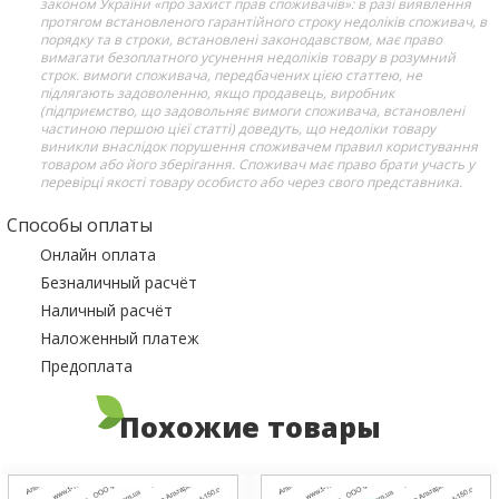
законом України «про захист прав споживачів»: в разі виявлення
протягом встановленого гарантійного строку недоліків споживач, в
порядку та в строки, встановлені законодавством, має право
вимагати безоплатного усунення недоліків товару в розумний
строк. вимоги споживача, передбачених цією статтею, не
підлягають задоволенню, якщо продавець, виробник
(підприємство, що задовольняє вимоги споживача, встановлені
частиною першою цієї статті) доведуть, що недоліки товару
виникли внаслідок порушення споживачем правил користування
товаром або його зберігання. Споживач має право брати участь у
перевірці якості товару особисто або через свого представника.
Способы оплаты
Онлайн оплата
Безналичный расчёт
Наличный расчёт
Наложенный платеж
Предоплата
Похожие товары