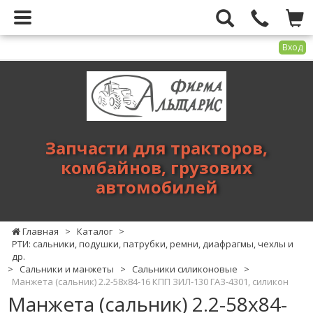
Вход
Фирма
Альтарис
-
запчасти
для
Запчасти для тракторов,
тракторов,
комбайнов, грузових
комбайнов,
автомобилей
грузових
автомобилей
Главная
>
Каталог
>
РТИ: сальники, подушки, патрубки, ремни, диафрагмы, чехлы и
др.
>
Сальники и манжеты
>
Сальники силиконовые
>
Манжета (сальник) 2.2-58х84-16 КПП ЗИЛ-130 ГАЗ-4301, силикон
Манжета (сальник) 2.2-58х84-