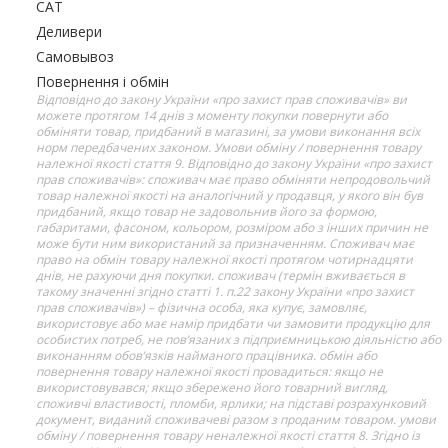
САТ
Деливери
Самовывоз
Повернення і обмін
Відповідно до закону України «про захист прав споживачів» ви
можете протягом 14 днів з моменту покупки повернути або
обміняти товар, придбаний в магазині, за умови виконання всіх
норм передбачених законом. Умови обміну / повернення товару
належної якості стаття 9. Відповідно до закону України «про захист
прав споживачів»: споживач має право обміняти непродовольчий
товар належної якості на аналогічний у продавця, у якого він був
придбаний, якщо товар не задовольнив його за формою,
габаритами, фасоном, кольором, розміром або з інших причин не
може бути ним використаний за призначенням. Споживач має
право на обмін товару належної якості протягом чотирнадцяти
днів, не рахуючи дня покупки. споживач (термін вживається в
такому значенні згідно статті 1. п.22 закону України «про захист
прав споживачів») – фізична особа, яка купує, замовляє,
використовує або має намір придбати чи замовити продукцію для
особистих потреб, не пов’язаних з підприємницькою діяльністю або
виконанням обов’язків найманого працівника. обмін або
повернення товару належної якості провадиться: якщо не
використовувався; якщо збережено його товарний вигляд,
споживчі властивості, пломби, ярлики; на підставі розрахунковий
документ, виданий споживачеві разом з проданим товаром. умови
обміну / повернення товару неналежної якості стаття 8. Згідно із