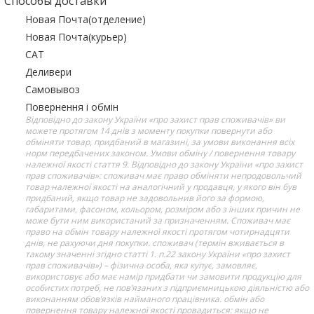
Способы доставки
Новая Почта(отделение)
Новая Почта(курьер)
САТ
Деливери
Самовывоз
Повернення і обмін
Відповідно до закону України «про захист прав споживачів» ви
можете протягом 14 днів з моменту покупки повернути або
обміняти товар, придбаний в магазині, за умови виконання всіх
норм передбачених законом. Умови обміну / повернення товару
належної якості стаття 9. Відповідно до закону України «про захист
прав споживачів»: споживач має право обміняти непродовольчий
товар належної якості на аналогічний у продавця, у якого він був
придбаний, якщо товар не задовольнив його за формою,
габаритами, фасоном, кольором, розміром або з інших причин не
може бути ним використаний за призначенням. Споживач має
право на обмін товару належної якості протягом чотирнадцяти
днів, не рахуючи дня покупки. споживач (термін вживається в
такому значенні згідно статті 1. п.22 закону України «про захист
прав споживачів») – фізична особа, яка купує, замовляє,
використовує або має намір придбати чи замовити продукцію для
особистих потреб, не пов’язаних з підприємницькою діяльністю або
виконанням обов’язків найманого працівника. обмін або
повернення товару належної якості провадиться: якщо не