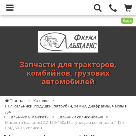
Вход
Фирма
Альтарис
-
запчасти
для
Запчасти для тракторов,
тракторов,
комбайнов, грузових
комбайнов,
автомобилей
грузових
автомобилей
Главная
>
Каталог
>
РТИ: сальники, подушки, патрубки, ремни, диафрагмы, чехлы и
др.
>
Сальники и манжеты
>
Сальники силиконовые
>
Манжета (сальник) 2.2-120х150х12 ступицы и коленвала Т-150
СМД 60-72, силикон