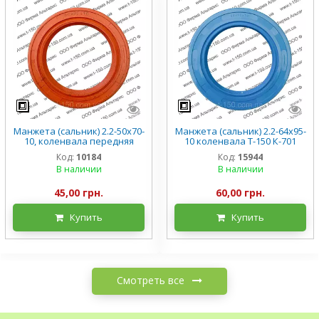
Манжета (сальник) 2.2-50х70-
Манжета (сальник) 2.2-64х95-
10, коленвала передняя
10 коленвала Т-150 К-701
МТЗ-80/82/892, Т-16/21/40,
ЯМЗ-236/238/240, 201-
Код:
10184
Код:
15944
240-1002055, силикон
1005034, силикон
В наличии
В наличии
45,00 грн.
60,00 грн.
Купить
Купить
Смотреть все