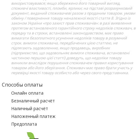
використовувався; якщо збережено його товарний вигляд,
споживчі властивості, пломби, ярлики; на підставі розрахунковий
документ, виданий споживачеві разом з проданим товаром. умови
обміну / повернення товару неналежної якості стаття 8. Згідно із
законом України «про захист прав споживачів»: в разі виявлення
протягом встановленого гарантійного строку недоліків споживач, в
порядку та в строки, встановлені законодавством, має право
вимагати безоплатного усунення недоліків товару в розумний
строк. вимоги споживача, передбачених цією статтею, не
підлягають задоволенню, якщо продавець, виробник
(підприємство, що задовольняє вимоги споживача, встановлені
частиною першою цієї статті) доведуть, що недоліки товару
виникли внаслідок порушення споживачем правил користування
товаром або його зберігання. Споживач має право брати участь у
перевірці якості товару особисто або через свого представника.
Способы оплаты
Онлайн оплата
Безналичный расчёт
Наличный расчёт
Наложенный платеж
Предоплата