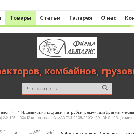
а
Товары
Статьи
Галерея
О нас
Ко
ракторов, комбайнов, грузо
талог
>
РТИ: сальники, подушки, патрубки, ремни, диафрагмы, чехлы 
) 2.2-105х130х12 коленвала КамАЗ ГАЗ-3308/3309/4301 ЗИЛ-4331, силик