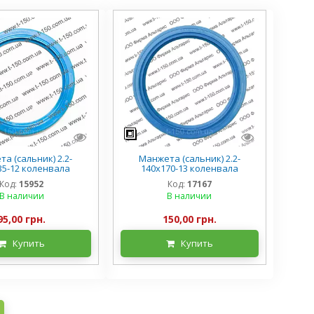
а (сальник) 2.2-
Манжета (сальник) 2.2-
35-12 коленвала
140х170-13 коленвала
5/Д-21/144 МТЗ-892
ЯМЗ-236/238/240 А-41, 236-
Код:
15952
Код:
17167
25/40, силикон
1005160, силикон
В наличии
В наличии
95,00 грн.
150,00 грн.
Купить
Купить