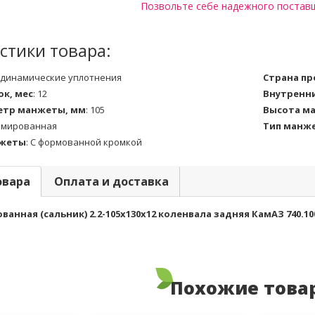
Позвольте себе надежного постав
стики товара:
динамические уплотнения
Страна п
к, мес
:
12
Внутренн
етр манжеты, мм
:
105
Высота м
рмированная
Тип манж
нжеты
:
С формованной кромкой
овара
Оплата и доставка
нная (сальник) 2.2-105х130х12 коленвала задняя КамАЗ 740.1005
Похожие това