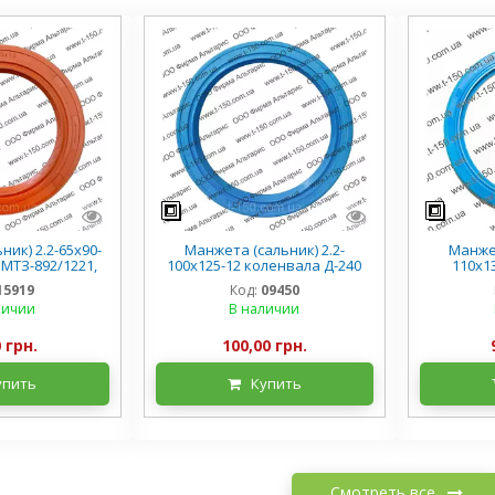
ик) 2.2-65х90-
Манжета (сальник) 2.2-
Манжет
МТЗ-892/1221,
100х125-12 коленвала Д-240
110х1
-65, силикон
МТЗ-80/82, 240-1002305,
Д-243/24
15919
Код:
09450
силикон
Т16/
личии
В наличии
 грн.
100,00 грн.
упить
Купить
Смотреть все