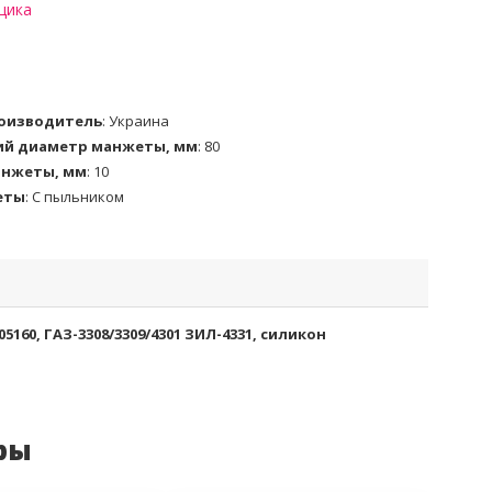
щика
роизводитель
:
Украина
ий диаметр манжеты, мм
:
80
анжеты, мм
:
10
еты
:
С пыльником
160, ГАЗ-3308/3309/4301 ЗИЛ-4331, силикон
ры