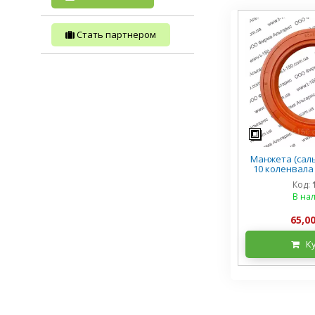
Стать партнером
Манжета (сальн
10 коленвала 
ЮМЗ Д-260/Д
Код:
В на
65,00
К