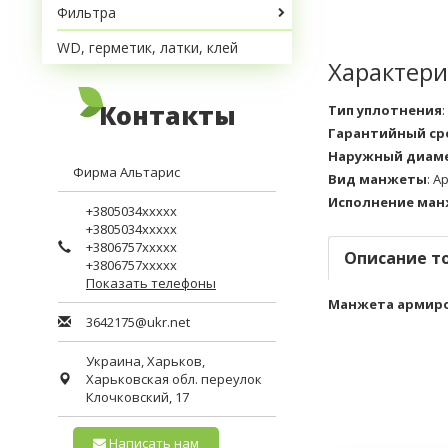
Фильтра
WD, герметик, латки, клей
Характери
Контакты
Тип уплотнения
:
Гарантийный сро
Наружный диам
Фирма Альтарис
Вид манжеты
:
А
Исполнение ма
+3805034xxxxx
+3805034xxxxx
+3806757xxxxx
Описание т
+3806757xxxxx
Показать телефоны
Манжета армирова
3642175@ukr.net
Украина,
Харьков
,
Харьковская обл.
переулок
Клочковский, 17
Написать нам