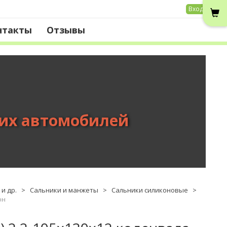
Вход
нтакты
Отзывы
вих автомобилей
и др.
>
Сальники и манжеты
>
Сальники силиконовые
>
он