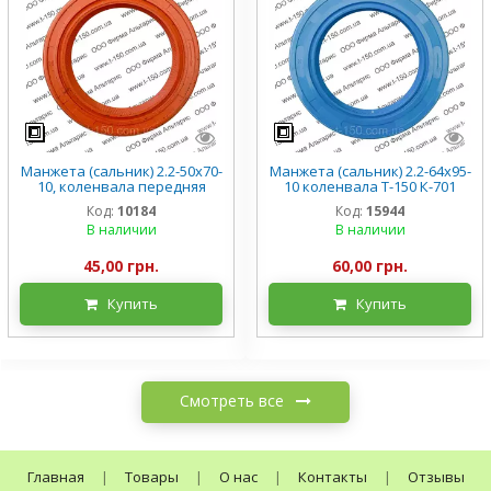
Манжета (сальник) 2.2-50х70-
Манжета (сальник) 2.2-64х95-
10, коленвала передняя
10 коленвала Т-150 К-701
МТЗ-80/82/892, Т-16/21/40,
ЯМЗ-236/238/240, 201-
Код:
10184
Код:
15944
240-1002055, силикон
1005034, силикон
В наличии
В наличии
45,00 грн.
60,00 грн.
Купить
Купить
Смотреть все
Главная
|
Товары
|
О нас
|
Контакты
|
Отзывы