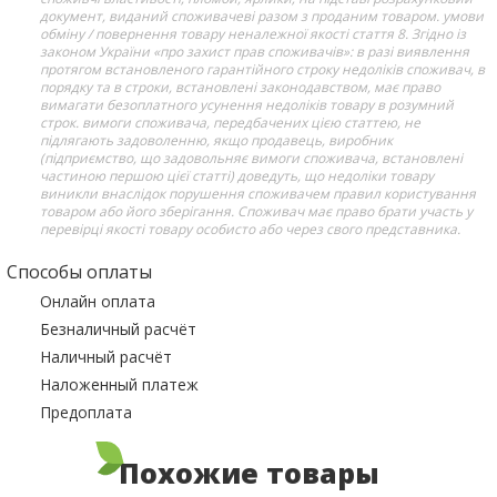
документ, виданий споживачеві разом з проданим товаром. умови
обміну / повернення товару неналежної якості стаття 8. Згідно із
законом України «про захист прав споживачів»: в разі виявлення
протягом встановленого гарантійного строку недоліків споживач, в
порядку та в строки, встановлені законодавством, має право
вимагати безоплатного усунення недоліків товару в розумний
строк. вимоги споживача, передбачених цією статтею, не
підлягають задоволенню, якщо продавець, виробник
(підприємство, що задовольняє вимоги споживача, встановлені
частиною першою цієї статті) доведуть, що недоліки товару
виникли внаслідок порушення споживачем правил користування
товаром або його зберігання. Споживач має право брати участь у
перевірці якості товару особисто або через свого представника.
Способы оплаты
Онлайн оплата
Безналичный расчёт
Наличный расчёт
Наложенный платеж
Предоплата
Похожие товары