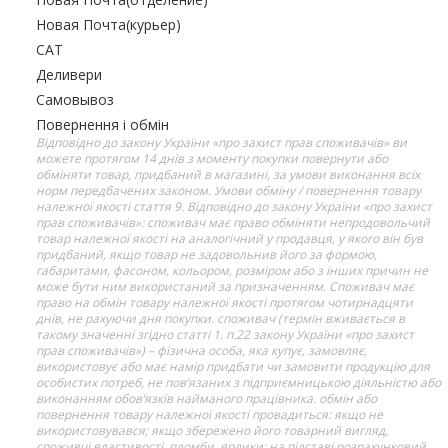
Новая Почта(курьер)
САТ
Деливери
Самовывоз
Повернення і обмін
Відповідно до закону України «про захист прав споживачів» ви
можете протягом 14 днів з моменту покупки повернути або
обміняти товар, придбаний в магазині, за умови виконання всіх
норм передбачених законом. Умови обміну / повернення товару
належної якості стаття 9. Відповідно до закону України «про захист
прав споживачів»: споживач має право обміняти непродовольчий
товар належної якості на аналогічний у продавця, у якого він був
придбаний, якщо товар не задовольнив його за формою,
габаритами, фасоном, кольором, розміром або з інших причин не
може бути ним використаний за призначенням. Споживач має
право на обмін товару належної якості протягом чотирнадцяти
днів, не рахуючи дня покупки. споживач (термін вживається в
такому значенні згідно статті 1. п.22 закону України «про захист
прав споживачів») – фізична особа, яка купує, замовляє,
використовує або має намір придбати чи замовити продукцію для
особистих потреб, не пов’язаних з підприємницькою діяльністю або
виконанням обов’язків найманого працівника. обмін або
повернення товару належної якості провадиться: якщо не
використовувався; якщо збережено його товарний вигляд,
споживчі властивості, пломби, ярлики; на підставі розрахунковий