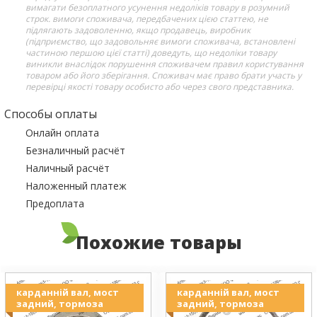
вимагати безоплатного усунення недоліків товару в розумний
строк. вимоги споживача, передбачених цією статтею, не
підлягають задоволенню, якщо продавець, виробник
(підприємство, що задовольняє вимоги споживача, встановлені
частиною першою цієї статті) доведуть, що недоліки товару
виникли внаслідок порушення споживачем правил користування
товаром або його зберігання. Споживач має право брати участь у
перевірці якості товару особисто або через свого представника.
Способы оплаты
Онлайн оплата
Безналичный расчёт
Наличный расчёт
Наложенный платеж
Предоплата
Похожие товары
карданній вал, мост
карданній вал, мост
задний, тормоза
задний, тормоза