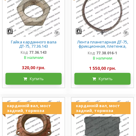
Гайка карданного вала
Лента планетарная ДТ-75,
ДТ-75, 77.36.143
фрикционная, плетенка,
77.38.016-1
Код:
77.36.143
Код:
77.38.016-1
В наличии
В наличии
320,00 грн.
1 550,00 грн.
Купить
Купить
карданній вал, мост
карданній вал, мост
задний, тормоза
задний, тормоза