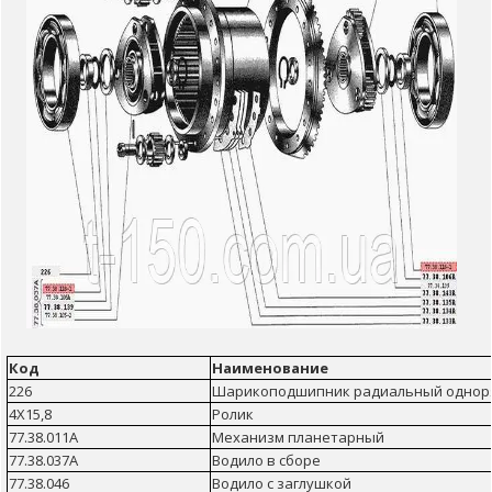
Код
Наименование
226
Шарикоподшипник радиальный однор
4Х15,8
Ролик
77.38.011А
Механизм планетарный
77.38.037А
Водило в сборе
77.38.046
Водило с заглушкой