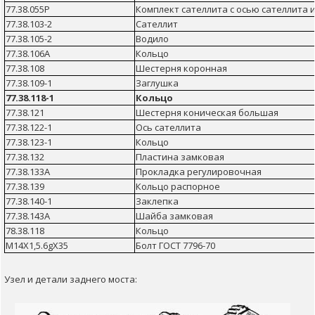
77.38.055Р
Комплект сателлита с осью сателлита
77.38.103-2
Сателлит
77.38.105-2
Водило
77.38.106А
Кольцо
77.38.108
Шестерня коронная
77.38.109-1
Заглушка
77.38.118-1
Кольцо
77.38.121
Шестерня коническая большая
77.38.122-1
Ось сателлита
77.38.123-1
Кольцо
77.38.132
Пластина замковая
77.38.133А
Прокладка регулировочная
77.38.139
Кольцо распорное
77.38.140-1
Заклепка
77.38.143А
Шайба замковая
78.38.118
Кольцо
М14Х1,5.6gХ35
Болт ГОСТ 7796-70
Узел и детали заднего моста: