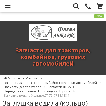
Вход
Фирма
Альтарис
-
запчасти
для
Запчасти для тракторов,
тракторов,
комбайнов, грузових
комбайнов,
автомобилей
грузових
автомобилей
Главная
>
Каталог
>
Запчасти для тракторов, комбайнов, грузовых автомобилей
>
Запчасти для тракторов
>
Запчасти ДТ-75
>
Передача карданная. Мост задний. Тормоз.
>
Заглушка водила (кольцо) ДТ-75, 77.38.118-1
Заглушка водила (кольцо)