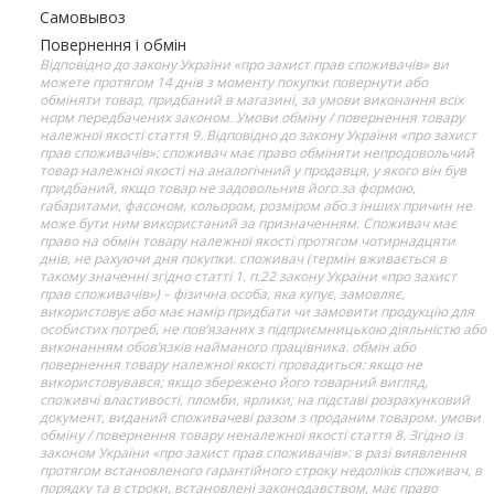
Самовывоз
Повернення і обмін
Відповідно до закону України «про захист прав споживачів» ви
можете протягом 14 днів з моменту покупки повернути або
обміняти товар, придбаний в магазині, за умови виконання всіх
норм передбачених законом. Умови обміну / повернення товару
належної якості стаття 9. Відповідно до закону України «про захист
прав споживачів»: споживач має право обміняти непродовольчий
товар належної якості на аналогічний у продавця, у якого він був
придбаний, якщо товар не задовольнив його за формою,
габаритами, фасоном, кольором, розміром або з інших причин не
може бути ним використаний за призначенням. Споживач має
право на обмін товару належної якості протягом чотирнадцяти
днів, не рахуючи дня покупки. споживач (термін вживається в
такому значенні згідно статті 1. п.22 закону України «про захист
прав споживачів») – фізична особа, яка купує, замовляє,
використовує або має намір придбати чи замовити продукцію для
особистих потреб, не пов’язаних з підприємницькою діяльністю або
виконанням обов’язків найманого працівника. обмін або
повернення товару належної якості провадиться: якщо не
використовувався; якщо збережено його товарний вигляд,
споживчі властивості, пломби, ярлики; на підставі розрахунковий
документ, виданий споживачеві разом з проданим товаром. умови
обміну / повернення товару неналежної якості стаття 8. Згідно із
законом України «про захист прав споживачів»: в разі виявлення
протягом встановленого гарантійного строку недоліків споживач, в
порядку та в строки, встановлені законодавством, має право