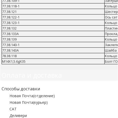
77.38.109-1
Заглуш
77.38.118-1
Кольцо
77.38.121
Шестер
77.38.122-1
Ось са
77.38.123-1
Кольцо
77.38.132
Пласти
77.38.133А
Прокла
77.38.139
Кольцо
77.38.140-1
Заклеп
77.38.143А
Шайба 
78.38.118
Кольцо
М14Х1,5.6gХ35
Болт ГО
Оплата и доставка
Способы доставки
Новая Почта(отделение)
Новая Почта(курьер)
САТ
Деливери