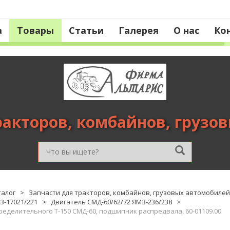
а
Товары
Статьи
Галерея
О нас
Ко
ракторов, комбайнов, грузо
талог
>
Запчасти для тракторов, комбайнов, грузовых автомобилей
З-17021/221
>
Двигатель СМД-60/62/72 ЯМЗ-236/238
>
ределительного Т-150 СМД-60, подшипник распредвала, 60-01109.00