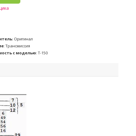
щика
итель
:
Оригинал
ие
:
Трансмиссия
мость с моделью
:
Т-150