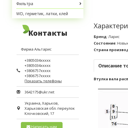
Фильтра
WD, герметик, латки, клей
Характери
Контакты
Бренд
:
Ларис
Состояние
:
Новы
Фирма Альтарис
Страна произво
+3805034xxxxx
Описание т
+3805034xxxxx
+3806757xxxxx
+3806757xxxxx
Втулка вала рас
Показать телефоны
3642175@ukr.net
Украина,
Харьков
,
Харьковская обл.
переулок
Клочковский, 17
Написать нам