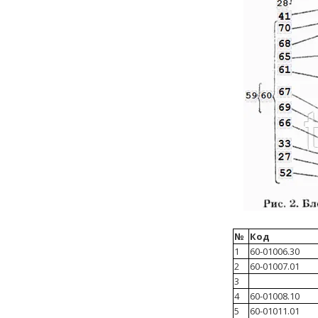
№
Код
1
60-01006.30
2
60-01007.01
3
4
60-01008.10
5
60-01011.01