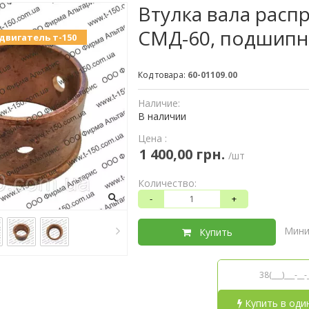
Втулка вала расп
СМД-60, подшипни
двигатель т-150
Код товара:
60-01109.00
Наличие:
В наличии
Цена :
1 400,00 грн.
/шт
Количество:
-
+
Мини
Купить
Купить в оди