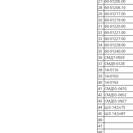
27
60-01205.00
28
60-01206.10
29
60-01217.00
30
60-01219.00
31
60-01220.00
32
60-01221.00
33
60-01227.00
34
60-01228.00
35
60-01240.00
36
СМД7-0929
37
СМД9-0128
38
14-0116
39
14-0150
40
14-0163
41
СМД55-0410
42
СМД55-0652
43
СМД55-0927
44
ШЗ-14,5х75
45
ШЗ-14,5х87
46
47
48