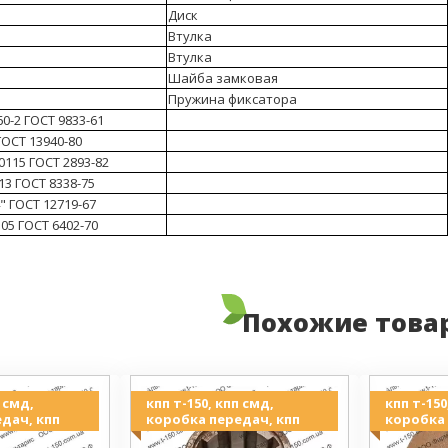
Диск
Втулка
Втулка
Шайба замковая
Пружина фиксатора
0-2 ГОСТ 9833-61
ГОСТ 13940-80
115 ГОСТ 2893-82
3 ГОСТ 8338-75
" ГОСТ 12719-67
05 ГОСТ 6402-70
Похожие това
п смд,
кпп т-150, кпп смд,
кпп т-150
дач, кпп
коробка передач, кпп
коробка 