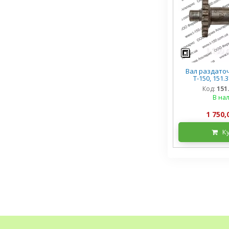
Вал раздато
Т-150, 151.3
Код:
151
В на
1 750,
К