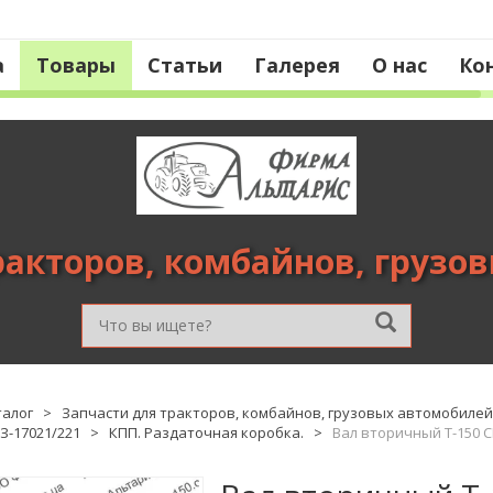
а
Товары
Статьи
Галерея
О нас
Ко
ракторов, комбайнов, грузо
талог
>
Запчасти для тракторов, комбайнов, грузовых автомобилей
З-17021/221
>
КПП. Раздаточная коробка.
>
Вал вторичный Т-150 СМ