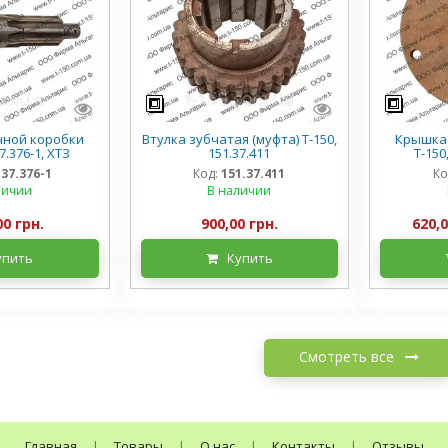
чной коробки
Втулка зубчатая (муфта) Т-150,
Крышка
7.376-1, ХТЗ
151.37.411
Т-150
.37.376-1
Код:
151.37.411
Ко
личии
В наличии
00 грн.
900,00 грн.
620,0
упить
Купить
Смотреть все
Главная
|
Товары
|
О нас
|
Контакты
|
Отзывы