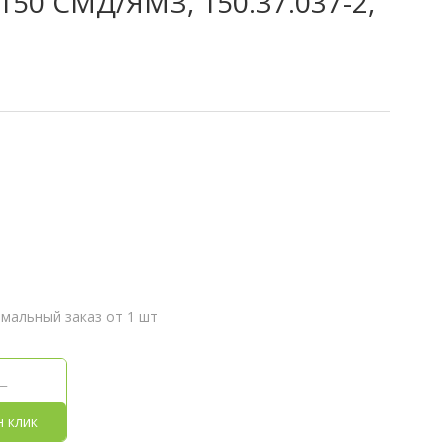
150 СМД/ЯМЗ, 150.37.037-2,
мальный заказ от 1 шт
н клик