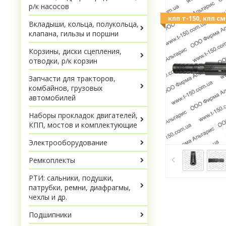
р/к насосов
кпп т-150, кпп с
Вкладыши, кольца, полукольца,
клапана, гильзы и поршни
Корзины, диски сцепления,
отводки, р/к корзин
Запчасти для тракторов,
комбайнов, грузовых
автомобилей
Наборы прокладок двигателей,
КПП, мостов и комплектующие
Электрооборудование
Ремкоплекты
РТИ: сальники, подушки,
патрубки, ремни, диафрагмы,
чехлы и др.
Подшипники