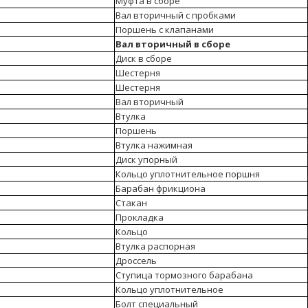
Муфта в сборе
Вал вторичный с пробками
Поршень с клапанами
Вал вторичный в сборе
Диск в сборе
Шестерня
Шестерня
Вал вторичный
Втулка
Поршень
Втулка нажимная
Диск упорный
Кольцо уплотнительное поршня
Барабан фрикциона
Стакан
Прокладка
Кольцо
Втулка распорная
Дроссель
Ступица тормозного барабана
Кольцо уплотнительное
Болт специальный