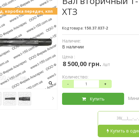
Вал вторичный Т-
ХТЗ
мд, коробка передач, кпп
Код товара:
150.37.037-2
Наличие:
В наличии
Цена :
8 500,00 грн.
/шт
Количество:
-
+
Мини
Купить
Купить в оди