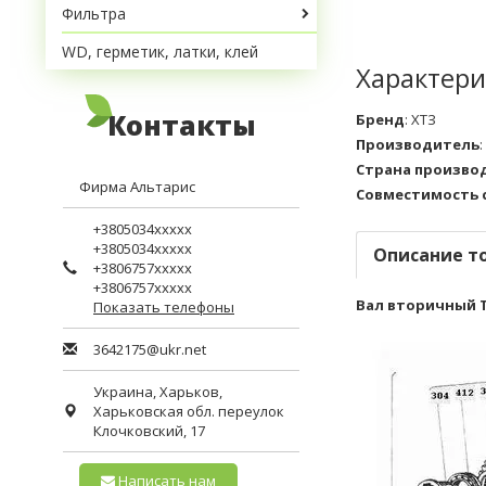
Фильтра
WD, герметик, латки, клей
Характери
Контакты
Бренд
:
ХТЗ
Производитель
:
Страна произво
Фирма Альтарис
Совместимость 
+3805034xxxxx
+3805034xxxxx
Описание т
+3806757xxxxx
+3806757xxxxx
Вал вторичный Т-
Показать телефоны
3642175@ukr.net
Украина,
Харьков
,
Харьковская обл.
переулок
Клочковский, 17
Написать нам