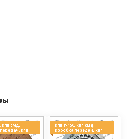
ры
, кпп смд,
кпп т-150, кпп смд,
передач, кпп
коробка передач, кпп