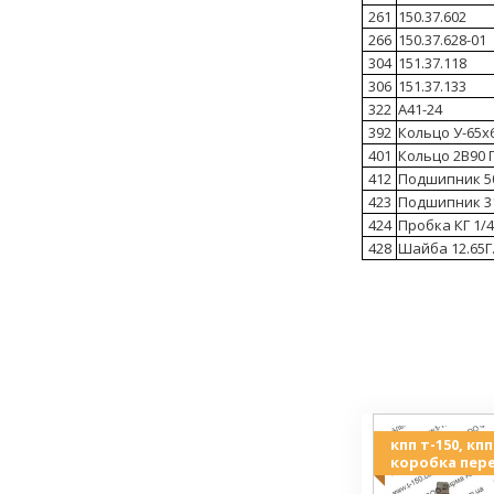
261
150.37.602
266
150.37.628-01
304
151.37.118
306
151.37.133
322
А41-24
392
Кольцо У-65х6
401
Кольцо 2В90 
412
Подшипник 50
423
Подшипник 31
424
Пробка КГ 1/4
428
Шайба 12.65Г.
кпп т-150, кп
коробка пере