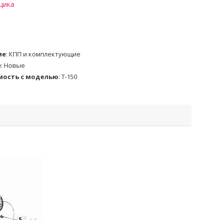
щика
ие
:
КПП и комплектующие
е
:
Новые
мость с моделью
:
Т-150