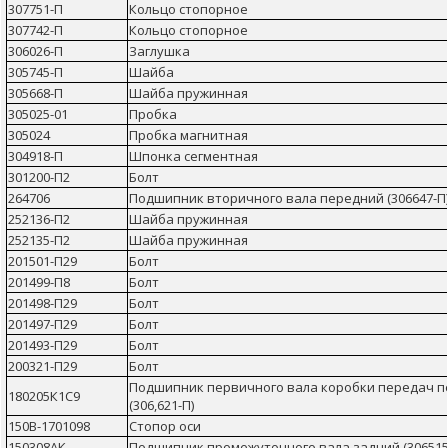
307751-П
Кольцо стопорное
307742-П
Кольцо стопорное
306026-П
Заглушка
305745-П
Шайба
305668-П
Шайба пружинная
305025-01
Пробка
305024
Пробка магнитная
304918-П
Шпонка сегментная
301200-П2
Болт
264706
Подшипник вторичного вала передний (306647-П
252136-П2
Шайба пружинная
252135-П2
Шайба пружинная
201501-П29
Болт
201499-П8
Болт
201498-П29
Болт
201497-П29
Болт
201493-П29
Болт
200321-П29
Болт
Подшипник первичного вала коробки передач 
180205К1С9
(306,621-П)
150В-1701098
Стопор оси
150308АК
Подшипник промежуточного вала задний (306515