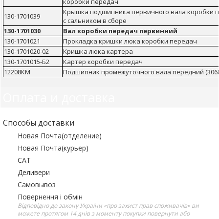
коробки передач
Крышка подшипника первичного вала коробки 
130-1701039
с сальником в сборе
130-1701030
Вал коробки передач первинний
130-1701021
Прокладка кришки люка коробки передач
130-1701020-02
Кришка люка картера
130-1701015-Б2
Картер коробки передач
12208КМ
Подшипник промежуточного вала передний (3068
Оплата и доставка
Способы доставки
Новая Почта(отделение)
Новая Почта(курьер)
САТ
Деливери
Самовывоз
Повернення і обмін
Відповідно до закону України «про захист прав споживачів» ви
можете протягом 14 днів з моменту покупки повернути або