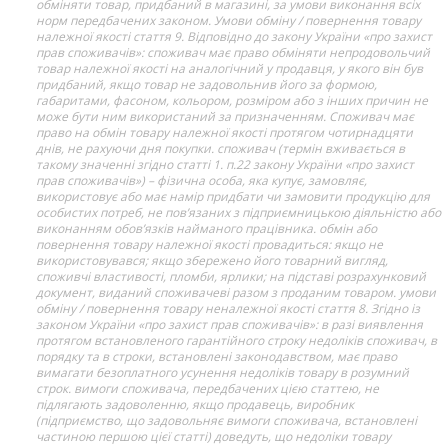
обміняти товар, придбаний в магазині, за умови виконання всіх
норм передбачених законом. Умови обміну / повернення товару
належної якості стаття 9. Відповідно до закону України «про захист
прав споживачів»: споживач має право обміняти непродовольчий
товар належної якості на аналогічний у продавця, у якого він був
придбаний, якщо товар не задовольнив його за формою,
габаритами, фасоном, кольором, розміром або з інших причин не
може бути ним використаний за призначенням. Споживач має
право на обмін товару належної якості протягом чотирнадцяти
днів, не рахуючи дня покупки. споживач (термін вживається в
такому значенні згідно статті 1. п.22 закону України «про захист
прав споживачів») – фізична особа, яка купує, замовляє,
використовує або має намір придбати чи замовити продукцію для
особистих потреб, не пов’язаних з підприємницькою діяльністю або
виконанням обов’язків найманого працівника. обмін або
повернення товару належної якості провадиться: якщо не
використовувався; якщо збережено його товарний вигляд,
споживчі властивості, пломби, ярлики; на підставі розрахунковий
документ, виданий споживачеві разом з проданим товаром. умови
обміну / повернення товару неналежної якості стаття 8. Згідно із
законом України «про захист прав споживачів»: в разі виявлення
протягом встановленого гарантійного строку недоліків споживач, в
порядку та в строки, встановлені законодавством, має право
вимагати безоплатного усунення недоліків товару в розумний
строк. вимоги споживача, передбачених цією статтею, не
підлягають задоволенню, якщо продавець, виробник
(підприємство, що задовольняє вимоги споживача, встановлені
частиною першою цієї статті) доведуть, що недоліки товару