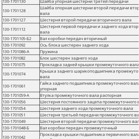
130-1701130
Шайба упорная шестерни третей передачи
Шайба опорная шестерни второй передачи вто
130-1701128
вала
130-1701127
Шестерня второй передачи вторичного вала
Шестерня первой передачи и заднего хода втор
130-1701112
вала
130-1701105-Б2
Вал коробки передач вторичный
130-1701092
Ось блока шестерен заднего хода
130-1701086-А
Пружина
130-1701082
Блок шестерен заднего хода
130-1701075
Прокладка задней крышки промежуточного вал
Крышка заднего шарикоподшипника промежуто
130-1701074
вала
Гайка заднего подшипника промежуточного вал
130-1701061
упорная
130-1701059-А
Втулка промежуточного вала распорная
130-1701056
Шестерня постоянного зацепа промежуточного 
130-1701054
Шестерня заднего хода промежуточного вала
130-1701051
Шестерня третьей передачи промежуточного в
130-1701049
Шестерня второй передачи промежуточного ва
130-1701048-Б
Вал коробки передач промежуточный
Прокладка крышки подшипника первичного вал
130-1701042