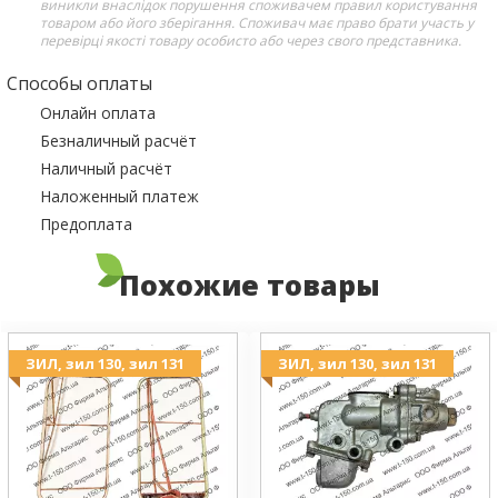
виникли внаслідок порушення споживачем правил користування
товаром або його зберігання. Споживач має право брати участь у
перевірці якості товару особисто або через свого представника.
Способы оплаты
Онлайн оплата
Безналичный расчёт
Наличный расчёт
Наложенный платеж
Предоплата
Похожие товары
ЗИЛ, зил 130, зил 131
ЗИЛ, зил 130, зил 131