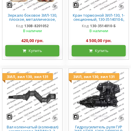
Зеркало боковое ЗИЛ-130,
Кран тормозной ЗИЛ-130, 1-
плоское, металлическое,
секционный, 130-3514010-Б,
130В-8201052
СССР
Код:
130В-8201052
Код:
130-3514010-Б
В наличии
В наличии
420,00 грн.
4 500,00 грн.
Купить
Купить
ЗИЛ, зил 130, зил 131
ЗИЛ, зил 130, зил 131
Вал коленчатый (коленвал)
Гидроусилитель руля ГУР