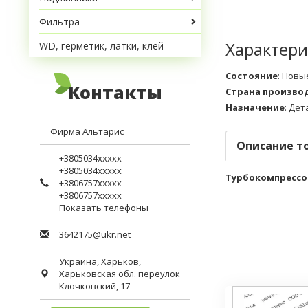
Фильтра
Характери
WD, герметик, латки, клей
Состояние
:
Новы
Контакты
Страна произво
Назначение
:
Дет
Фирма Альтарис
Описание т
+3805034xxxxx
+3805034xxxxx
Турбокомпрессор
+3806757xxxxx
+3806757xxxxx
Показать телефоны
3642175@ukr.net
Украина,
Харьков
,
Харьковская обл.
переулок
Клочковский, 17