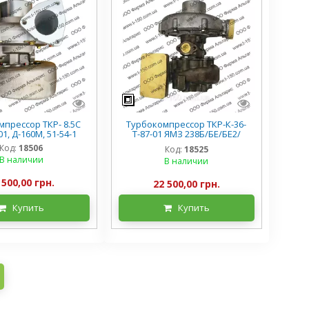
прессор ТКР- 8.5С
Турбокомпрессор ТКР-К-36-
1, Д-160М, 51-54-1
Т-87-01 ЯМЗ 238Б/БЕ/БЕ2/
Д/7511/7512/7513/7514,
Код:
18506
Код:
18525
12.1118010.00
В наличии
В наличии
 500,00 грн.
22 500,00 грн.
Купить
Купить