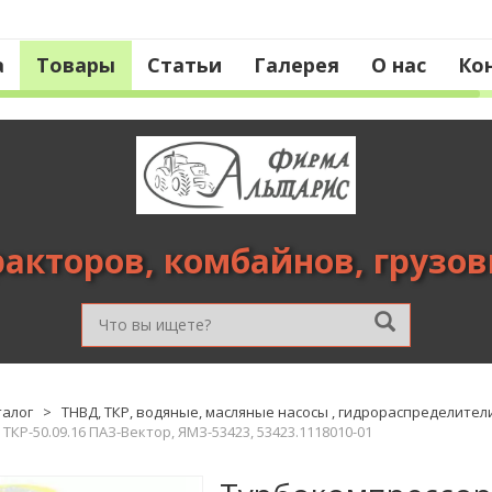
а
Товары
Статьи
Галерея
О нас
Ко
ракторов, комбайнов, грузо
талог
>
ТНВД, ТКР, водяные, масляные насосы , гидрораспределители
КР-50.09.16 ПАЗ-Вектор, ЯМЗ-53423, 53423.1118010-01