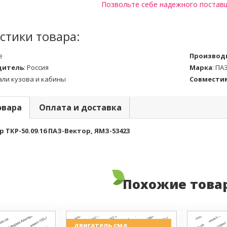
Позвольте себе надежного постав
стики товара:
е
Производ
дитель
:
Россия
Марка
:
ПА
али кузова и кабины
Совместим
овара
Оплата и доставка
 ТКР-50.09.16 ПАЗ-Вектор, ЯМЗ-53423
Похожие това
двигатель смд,