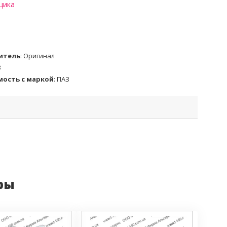
щика
итель
:
Оригинал
З
ость с маркой
:
ПАЗ
ры