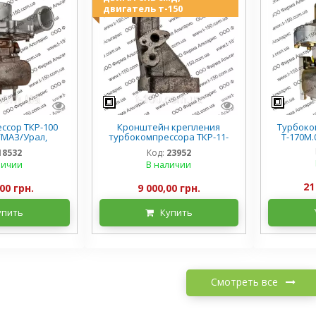
двигатель т-150
ссор ТКР-100
Кронштейн крепления
Турбоком
МАЗ/Урал,
турбокомпрессора ТКР-11-
Т-170М.0
оАЗ, ЯМЗ-238
238НБ
18532
Код:
23952
513.10/7514.10
личии
В наличии
21
00 грн.
9 000,00 грн.
упить
Купить
Смотреть все