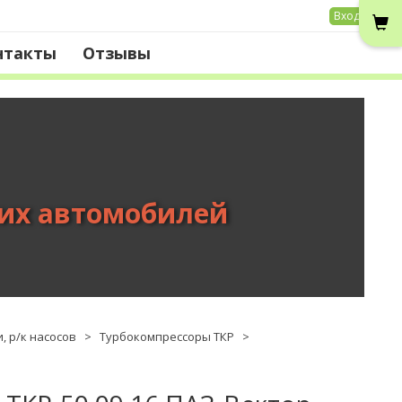
Вход
нтакты
Отзывы
вих автомобилей
, р/к насосов
>
Турбокомпрессоры ТКР
>