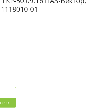
ТКР-50.09.16 ПАЗ-Вектор,
.1118010-01
н клик