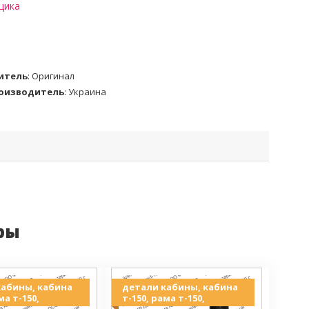
щика
итель
:
Оригинал
роизводитель
:
Украина
ры
кабины, кабина
детали кабины, кабина
ма т-150,
т-150, рама т-150,