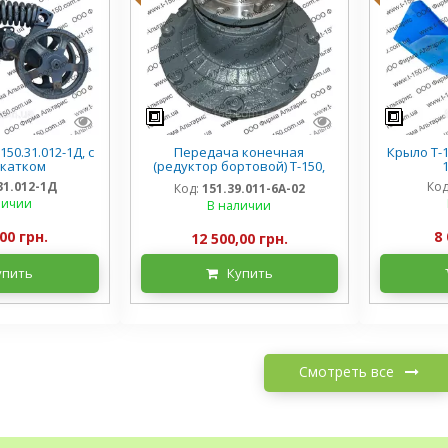
150.31.012-1Д, с
Передача конечная
Крыло Т-
катком
(редуктор бортовой) Т-150,
151.39.011-6А-02, ремонт
31.012-1Д
Код
Код:
151.39.011-6А-02
личии
В наличии
00 грн.
8 
12 500,00 грн.
упить
Купить
Смотреть все