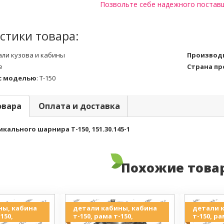
Позвольте себе надежного постав
стики товара:
али кузова и кабины
Производ
е
Страна п
с моделью
:
Т-150
овара
Оплата и доставка
кального шарнира Т-150, 151.30.145-1
Похожие това
ны, кабина
детали кабины, кабина
детали 
150,
т-150, рама т-150,
т-150, ра