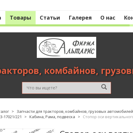
а
Товары
Статьи
Галерея
О нас
Ко
ракторов, комбайнов, грузо
талог
>
Запчасти для тракторов, комбайнов, грузовых автомобилей
З-17021/221
>
Кабина, Рама, подвеска
>
Стопор оси вертикального 