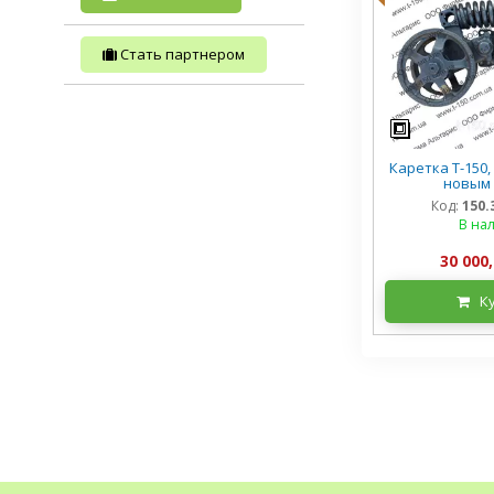
Стать партнером
Каретка Т-150, 
новым 
Код:
150.
В на
30 000,
К