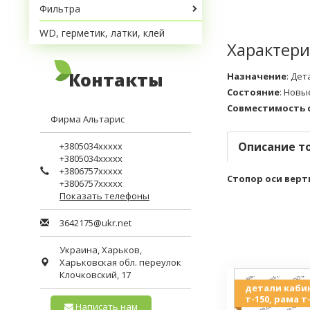
Фильтра
WD, герметик, латки, клей
Характери
Контакты
Назначение
:
Дет
Состояние
:
Новы
Совместимость 
Фирма Альтарис
Описание т
+3805034xxxxx
+3805034xxxxx
+3806757xxxxx
Стопор оси верти
+3806757xxxxx
Показать телефоны
3642175@ukr.net
Украина,
Харьков
,
Харьковская обл.
переулок
Клочковский, 17
детали каби
т-150, рама т-
Написать нам