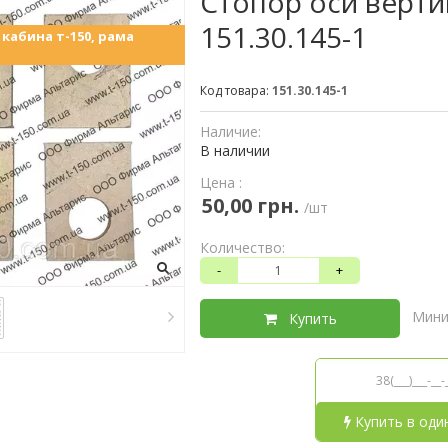
Стопор оси верти
151.30.145-1
кабина т-150, рама
Код товара:
151.30.145-1
Наличие:
В наличии
Цена :
50,00 грн.
/шт
Количество:
-
+
Мини
Купить
Купить в оди