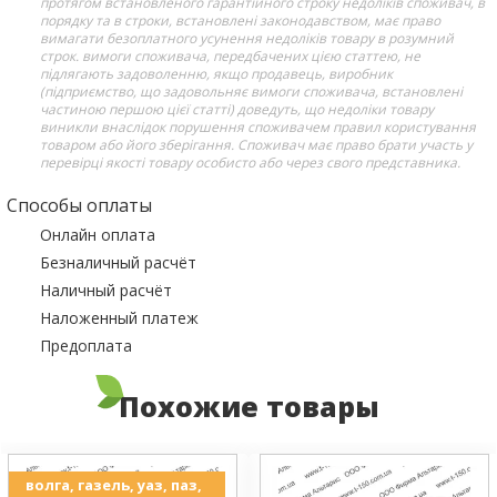
протягом встановленого гарантійного строку недоліків споживач, в
порядку та в строки, встановлені законодавством, має право
вимагати безоплатного усунення недоліків товару в розумний
строк. вимоги споживача, передбачених цією статтею, не
підлягають задоволенню, якщо продавець, виробник
(підприємство, що задовольняє вимоги споживача, встановлені
частиною першою цієї статті) доведуть, що недоліки товару
виникли внаслідок порушення споживачем правил користування
товаром або його зберігання. Споживач має право брати участь у
перевірці якості товару особисто або через свого представника.
Способы оплаты
Онлайн оплата
Безналичный расчёт
Наличный расчёт
Наложенный платеж
Предоплата
Похожие товары
волга, газель, уаз, паз,