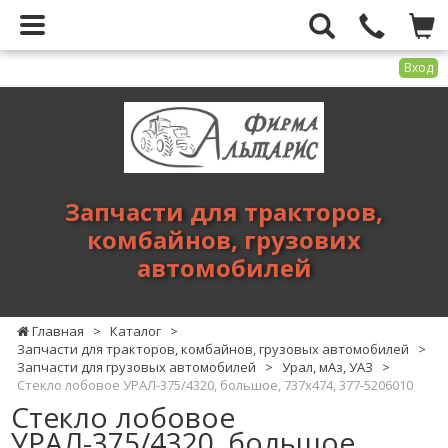
Вход
Фирма
Альтарис
-
запчасти
для
Запчасти для тракторов,
тракторов,
комбайнов, грузових
комбайнов,
автомобилей
грузових
автомобилей
Главная
>
Каталог
>
Запчасти для тракторов, комбайнов, грузовых автомобилей
>
Запчасти для грузовых автомобилей
>
Урал, мАз, УАЗ
>
Стекло лобовое УРАЛ-375/4320, большое, 737х474, 377-5206010
Стекло лобовое
УРАЛ-375/4320, большое,