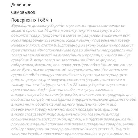
Деливери
Самовывоз
Повернення і обмін
Відповідно до закону України «про захист прав споживачів» ви
можете протягом 14 днів з моменту покупки повернути або
обміняти товар, придбаний в магазині, за умови виконання всіх
норм передбачених законом. Умови обміну / повернення товару
належної якості стаття 9. Відповідно до закону України «про захист
прав споживачів»: споживач має право обміняти непродовольчий
товар належної якості на аналогічний у продавця, у якого він був
придбаний, якщо товар не задовольнив його за формою,
габаритами, фасоном, кольором, розміром або з інших причин не
може бути ним використаний за призначенням. Споживач має
право на обмін товару належної якості протягом чотирнадцяти
днів, не рахуючи дня покупки. споживач (термін вживається в
такому значенні згідно статті 1. п.22 закону України «про захист
прав споживачів») – фізична особа, яка купує, замовляє,
використовує або має намір придбати чи замовити продукцію для
особистих потреб, не пов’язаних з підприємницькою діяльністю або
виконанням обов’язків найманого працівника. обмін або
повернення товару належної якості провадиться: якщо не
використовувався; якщо збережено його товарний вигляд,
споживчі властивості, пломби, ярлики; на підставі розрахунковий
документ, виданий споживачеві разом з проданим товаром. умови
обміну / повернення товару неналежної якості стаття 8. Згідно із
законом України «про захист прав споживачів»: в разі виявлення