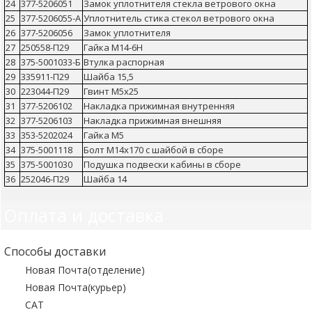
24
377-5206051
Замок уплотнителя стекла ветрового окна
25
377-5206055-А
Уплотнитель стика стекол ветрового окна
26
377-5206056
Замок уплотнителя
27
250558-П29
Гайка М14-6Н
28
375-5001033-Б
Втулка распорная
29
335911-П29
Шайба 15,5
30
223044-П29
Гвинт М5х25
31
377-5206102
Накладка прижимная внутренняя
32
377-5206103
Накладка прижимная внешняя
33
353-5202024
Гайка М5
34
375-5001118
Болт М14х170 с шайбой в сборе
35
375-5001030
Подушка подвески кабины в сборе
36
252046-П29
Шайба 14
Оплата и доставка
Способы доставки
Новая Почта(отделение)
Новая Почта(курьер)
САТ