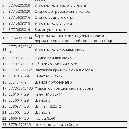
5
377-5206060
Уплотнитель малого стекла
6
377-5206020
Стекло ветрового окна малое
7
377-5603016
Стекло заднего окна
8
377-5603018
Уплотнитель стекла
9
377-5603019
Замок уплотнителя
Зеркало заднего вида с удлинителем,
10
377-8201013-Б
держателем и кронштейном левое в сборе
377Э-5713143-
11
Уплотнитель крышки люка
01
12
377Э-5713133
Ручка кришки люка
13
377Э-5713139
Обшивка кришки люка
14
377Э-5713124
Застежка крышки люка в сборе
15
220103-П29
Гвинт М6-6gх12
16
252134-П9
Шайба пружинная 6
17
377Э-5713180
Фиксатор крышки люка в сборе
18
220104-П29
Гвинт М6-6gх14
19
252004-П29
Шайба 6
20
258037-П29
Шплинт 3,2х12
21
252005-П29
Шайба 8
22
260046-П29
Палец 8х60
23
377Э-5713164
Чехол подушки в сборе