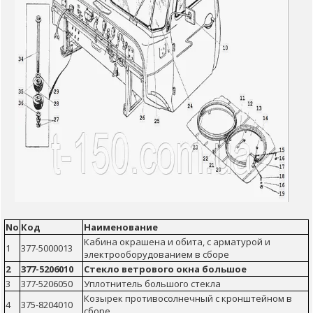
No
Код
Наименование
Кабина окрашена и обита, с арматурой и
1
377-5000013
электрооборудованием в сборе
2
377-5206010
Стекло ветрового окна большое
3
377-5206050
Уплотнитель большого стекла
Козырек противосолнечный с кронштейном в
4
375-8204010
сборе