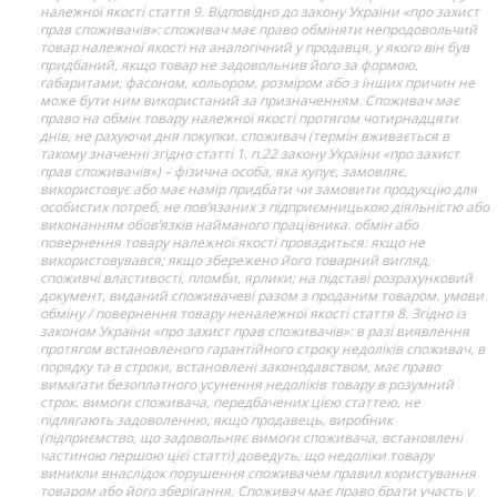
належної якості стаття 9. Відповідно до закону України «про захист
прав споживачів»: споживач має право обміняти непродовольчий
товар належної якості на аналогічний у продавця, у якого він був
придбаний, якщо товар не задовольнив його за формою,
габаритами, фасоном, кольором, розміром або з інших причин не
може бути ним використаний за призначенням. Споживач має
право на обмін товару належної якості протягом чотирнадцяти
днів, не рахуючи дня покупки. споживач (термін вживається в
такому значенні згідно статті 1. п.22 закону України «про захист
прав споживачів») – фізична особа, яка купує, замовляє,
використовує або має намір придбати чи замовити продукцію для
особистих потреб, не пов’язаних з підприємницькою діяльністю або
виконанням обов’язків найманого працівника. обмін або
повернення товару належної якості провадиться: якщо не
використовувався; якщо збережено його товарний вигляд,
споживчі властивості, пломби, ярлики; на підставі розрахунковий
документ, виданий споживачеві разом з проданим товаром. умови
обміну / повернення товару неналежної якості стаття 8. Згідно із
законом України «про захист прав споживачів»: в разі виявлення
протягом встановленого гарантійного строку недоліків споживач, в
порядку та в строки, встановлені законодавством, має право
вимагати безоплатного усунення недоліків товару в розумний
строк. вимоги споживача, передбачених цією статтею, не
підлягають задоволенню, якщо продавець, виробник
(підприємство, що задовольняє вимоги споживача, встановлені
частиною першою цієї статті) доведуть, що недоліки товару
виникли внаслідок порушення споживачем правил користування
товаром або його зберігання. Споживач має право брати участь у