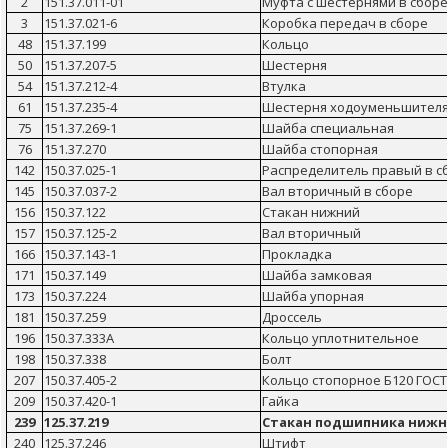
2
151.37.011-01
Муфта с шестернями в сборе
3
151.37.021-6
Коробка передач в сборе
48
151.37.199
Кольцо
50
151.37.207-5
Шестерня
54
151.37.212-4
Втулка
61
151.37.235-4
Шестерня ходоуменьшител
75
151.37.269-1
Шайба специальная
76
151.37.270
Шайба стопорная
142
150.37.025-1
Распределитель правый в с
145
150.37.037-2
Вал вторичный в сборе
156
150.37.122
Стакан нижний
157
150.37.125-2
Вал вторичный
166
150.37.143-1
Прокладка
171
150.37.149
Шайба замковая
173
150.37.224
Шайба упорная
181
150.37.259
Дроссель
196
150.37.333А
Кольцо уплотнительное
198
150.37.338
Болт
207
150.37.405-2
Кольцо стопорное Б120 ГОСТ 
209
150.37.420-1
Гайка
239
125.37.219
Стакан подшипника ниж
240
125.37.246
Штифт