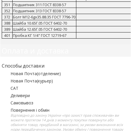
351
Подшипник 311 ГОСТ 8338-57
352
Подшипник 313 ГОСТ 8338-57
372
Болт М12-6gх35.88.35 ГОСТ 7796-70
388
Шайба 10.65Г.05 ГОСТ 6402-70
389
Шайба 12.65Г.05 ГОСТ 6402-70
401
Пробка КГ 1/4" ГОСТ 12719-67
Оплата и доставка
Способы доставки
Новая Почта(отделение)
Новая Почта(курьер)
САТ
Деливери
Самовывоз
Повернення і обмін
Відповідно до закону України «про захист прав споживачів» ви
можете протягом 14 днів з моменту покупки повернути або
обміняти товар, придбаний в магазині, за умови виконання всіх
норм передбачених законом. Умови обміну / повернення товару