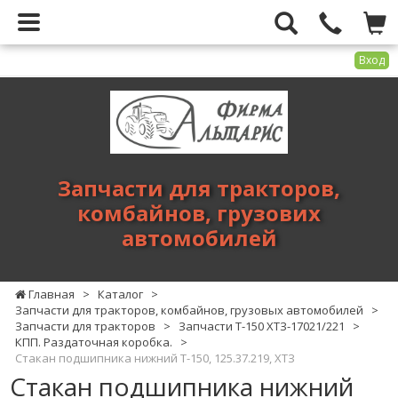
Вход
Фирма
Альтарис
-
запчасти
для
Запчасти для тракторов,
тракторов,
комбайнов, грузових
комбайнов,
автомобилей
грузових
автомобилей
Главная
>
Каталог
>
Запчасти для тракторов, комбайнов, грузовых автомобилей
>
Запчасти для тракторов
>
Запчасти Т-150 ХТЗ-17021/221
>
КПП. Раздаточная коробка.
>
Стакан подшипника нижний Т-150, 125.37.219, ХТЗ
Стакан подшипника нижний