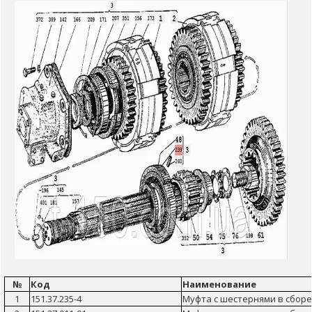
№
Код
Наименование
1
151.37.235-4
Муфта с шестернями в сборе