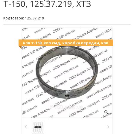
Т-150, 125.37.219, ХТЗ
Код товара:
125.37.219
кпп т-150, кпп смд, коробка передач, кпп