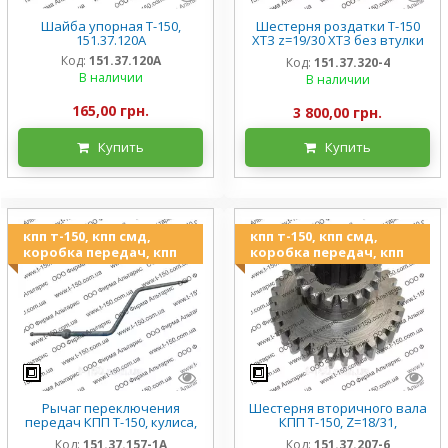
Шайба упорная Т-150,
Шестерня роздатки Т-150
151.37.120А
ХТЗ z=19/30 ХТЗ без втулки
151.37.320-4
Код:
151.37.120А
Код:
151.37.320-4
В наличии
В наличии
165,00 грн.
3 800,00 грн.
Купить
Купить
кпп т-150, кпп смд,
кпп т-150, кпп смд,
коробка передач, кпп
коробка передач, кпп
Рычаг переключения
Шестерня вторичного вала
передач КПП Т-150, кулиса,
КПП Т-150, Z=18/31,
151.37.157-1А
151.37.207-6, ХТЗ
Код:
151.37.157-1А
Код:
151.37.207-6