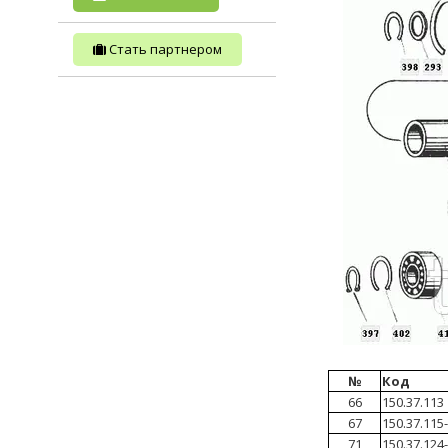
Стать партнером
№
Код
66
150.37.113
67
150.37.115
71
150.37.124