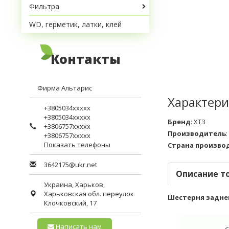
Фильтра
WD, герметик, латки, клей
Контакты
Фирма Альтарис
Характери
+3805034xxxxx
+3805034xxxxx
Бренд
:
ХТЗ
+3806757xxxxx
Производитель
:
+3806757xxxxx
Показать телефоны
Страна произво
3642175@ukr.net
Описание т
Украина,
Харьков
,
Харьковская обл.
переулок
Шестерня заднего
Клочковский, 17
Написать нам