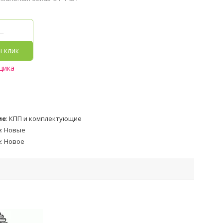
н клик
щика
ие
:
КПП и комплектующие
е
:
Новые
е
:
Новое