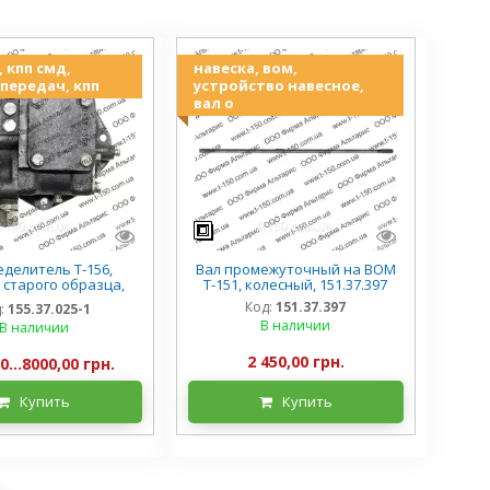
, кпп смд,
навеска, вом,
передач, кпп
устройство навесное,
вал о
делитель Т-156,
Вал промежуточный на ВОМ
 старого образца,
Т-151, колесный, 151.37.397
.025-1, ремонтный
Код:
151.37.397
:
155.37.025-1
В наличии
В наличии
2 450,00 грн.
0...8000,00 грн.
Купить
Купить