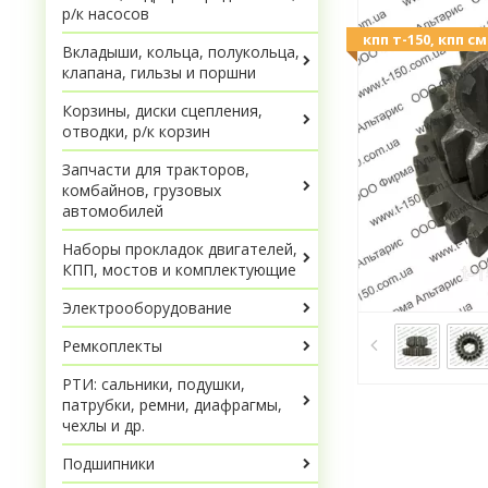
р/к насосов
кпп т-150, кпп с
Вкладыши, кольца, полукольца,
клапана, гильзы и поршни
Корзины, диски сцепления,
отводки, р/к корзин
Запчасти для тракторов,
комбайнов, грузовых
автомобилей
Наборы прокладок двигателей,
КПП, мостов и комплектующие
Электрооборудование
Ремкоплекты
РТИ: сальники, подушки,
патрубки, ремни, диафрагмы,
чехлы и др.
Подшипники