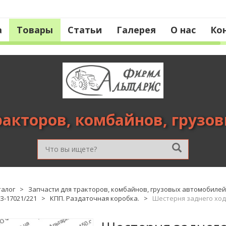
а
Товары
Статьи
Галерея
О нас
Ко
ракторов, комбайнов, грузо
талог
>
Запчасти для тракторов, комбайнов, грузовых автомобилей
З-17021/221
>
КПП. Раздаточная коробка.
>
Шестерня заднего хода 