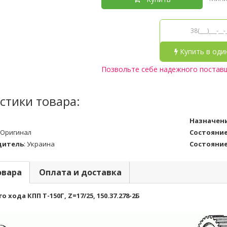
Купить в оди
Позвольте себе надежного постав
стики товара:
Назначен
Оригинал
Состояни
дитель
:
Украина
Состояни
овара
Оплата и доставка
 хода КПП Т-150Г, Z=17/25, 150.37.278-2Б