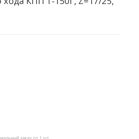
 хода КПП Т-150Г, Z=17/25,
мальный заказ от 1 шт