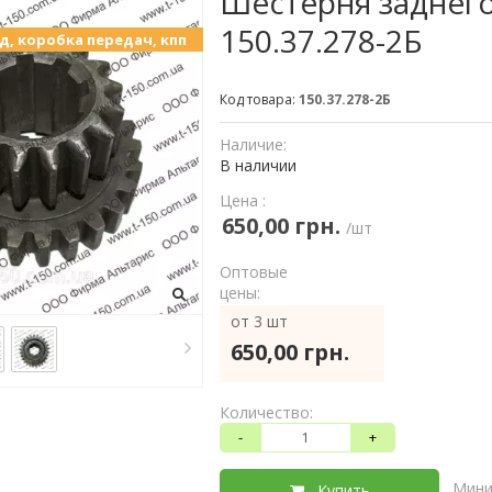
Шестерня заднего
150.37.278-2Б
мд, коробка передач, кпп
Код товара:
150.37.278-2Б
Наличие:
В наличии
Цена :
650,00 грн.
/шт
Оптовые
цены:
от 3 шт
650,00 грн.
Количество:
-
+
Мини
Купить