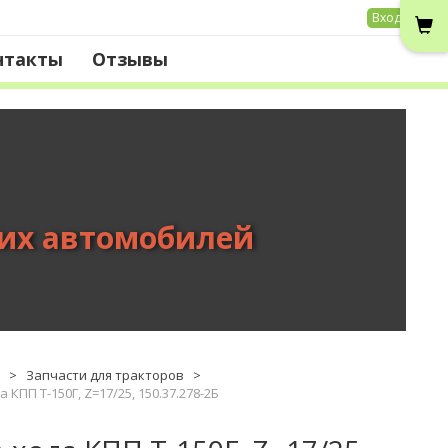
Вход
нтакты
Отзывы
вих автомобилей
>
Запчасти для тракторов
>
КПП Т-150Г, Z=17/25, 150.37.278-2Б