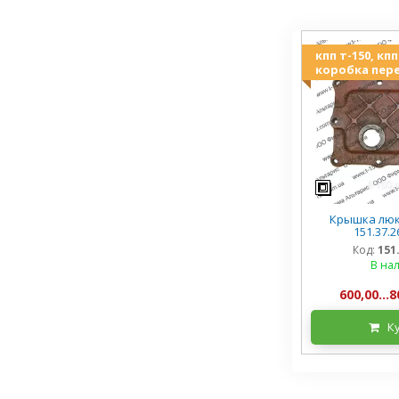
кпп т-150, кп
коробка пере
Крышка люка
151.37.2
Код:
151
В на
600,00...8
К