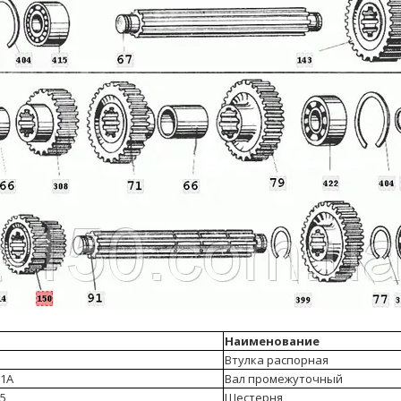
Наименование
Втулка распорная
-1А
Вал промежуточный
-5
Шестерня