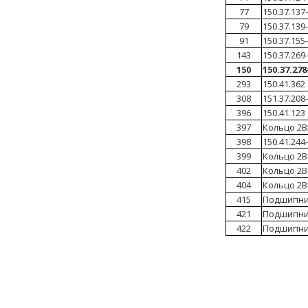
77
150.37.137
79
150.37.139
91
150.37.155
143
150.37.269
150
150.37.278
293
150.41.362
308
151.37.208
396
150.41.123
397
Кольцо 2В
398
150.41.244
399
Кольцо 2В
402
Кольцо 2В
404
Кольцо 2В
415
Подшипник
421
Подшипник
422
Подшипник