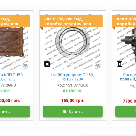
п смд,
кпп т-150, кпп смд,
кпп т-150
дач, кпп
коробка передач, кпп
коробка 
 КПП Т-150,
Шайба упорная Т-150,
Распре
68-3, ХТЗ
151.37.120А
правый,
155.37
.37.268-3
Код:
151.37.120А
Код
личии
В наличии
00,00 грн.
165,00 грн.
7700,0
упить
Купить