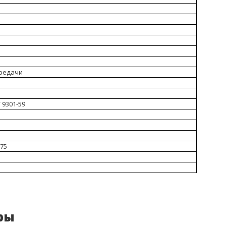
редачи
 9301-59
75
ры