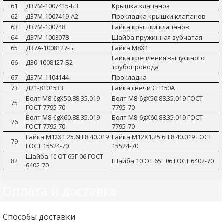
61
Д37М-1007415-Б3
Крышка клапанов
62
Д37М-1007419-А2
Прокладка крышки клапанов
63
Д37М-100748
Гайка крышки клапанов
64
Д37М-1008078
Шайба пружинная зубчатая
65
Д37А-1008127-Б
Гайка М8Х1
Гайка крепления выпускного
66
Д30-1008127-Б2
трубопровода
67
Д37М-1104144
Прокладка
73
Д21-8101533
Гайка свечи СН150А
Болт М8-6gХ50.88.35.019
Болт М8-6gХ50.88.35.019 ГОСТ
75
ГОСТ 7795-70
7795-70
Болт М8-6gХ60.88.35.019
Болт М8-6gХ60.88.35.019 ГОСТ
76
ГОСТ 7795-70
7795-70
Гайка М12Х1.25.6Н.8.40.019
Гайка М12Х1.25.6Н.8.40.019 ГОСТ
79
ГОСТ 15524-70
15524-70
Шайба 10 ОТ 65Г 06 ГОСТ
82
Шайба 10 ОТ 65Г 06 ГОСТ 6402-70
6402-70
Оплата и доставка
Способы доставки