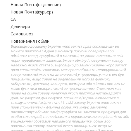
Новая Почта(отделение)
Новая Почта(курьер)
САТ
Деливери
Самовывоз
Повернення і обмін
Відповідно до закону України «про захист прав споживачів» ви
можете протягом 14 днів з моменту покупки повернути або
обміняти товар, придбаний в магазині, за умови виконання всіх
норм передбачених законом. Умови обміну / повернення товару
належної якості стаття 9. Відповідно до закону України «про захист
прав споживачів»: споживач має право обміняти непродовольчий
товар належної якості на аналогічний у продавця, у якого він був
придбаний, якщо товар не задовольнив його за формою,
габаритами, фасоном, кольором, розміром або з інших причин не
може бути ним використаний за призначенням. Споживач має
право на обмін товару належної якості протягом чотирнадцяти
днів, не рахуючи дня покупки. споживач (термін вживається в
такому значенні згідно статті 1. п.22 закону України «про захист
прав споживачів») – фізична особа, яка купує, замовляє,
використовує або має намір придбати чи замовити продукцію для
особистих потреб, не пов’язаних з підприємницькою діяльністю або
виконанням обов’язків найманого працівника. обмін або
повернення товару належної якості провадиться: якщо не
використовувався; якщо збережено його товарний вигляд,