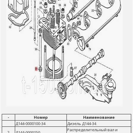
-
Номер
Наименование
Д144-0000100-34
Дизель Д144-34
Распределительный вал и
2
Д144-0000150