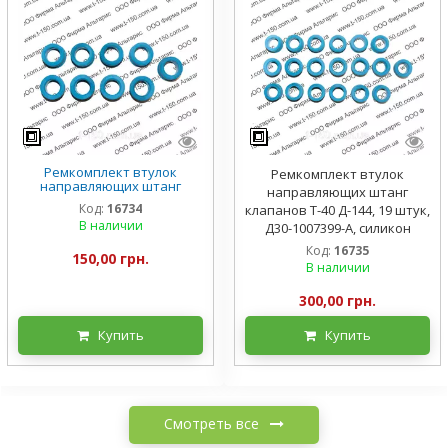
Ремкомплект втулок
Ремкомплект втулок
направляющих штанг
направляющих штанг
клапанов Т-16/25 Д-21, 9
Код:
16734
клапанов Т-40 Д-144, 19 штук,
штук, Д30-1007399, силикон
В наличии
Д30-1007399-А, силикон
Код:
16735
150,00 грн.
В наличии
300,00 грн.
Купить
Купить
Смотреть все