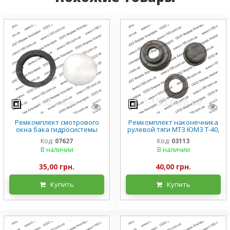
Ремкомплект смотрового
Ремкомплект наконечника
окна бака гидросистемы
рулевой тяги МТЗ ЮМЗ Т-40,
Т-150, не полный, 150.57.181-1
без пальца, А35.32.002
Код:
07627
Код:
03113
В наличии
В наличии
35,00 грн.
40,00 грн.
Купить
Купить