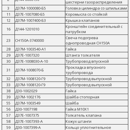
шестерни газораспределения
3
Д37М-1000080-Б5
Головка цилиндра со шпильками
11
Д37Е-1007080-Б5
Коромысла со стойкой
12
Д37М-1007400-Б3
Крышка клапанов
Кронштейн соединительный с
16
Д144-1201010
патрубком
Свеча подогрева
23
СН150А-3740000
однопроводная СН150А
28
Д37М-1003540-А1
Гайка
29
Д37Е-1007320
Штанга толкателя
30
Д37Е-1008030-А-10
Трубопровод впускной
Прокладка впускного
31
Д37М-1008070-Б
трубопровода
32
Д37М-1008120-Г9
Трубопровод выпускной
33
Д37М-1008120-Г9
Трубопровод выпускной
38
Д30-1002029
Гайка
39
Д37М-1002176
Шайба стопорная
55
Д37М-1003549
Шайба
56
Д30-1007198
Гайка М10Х1
57
Д37Е-1007375
Толкатель клапана
58
Д37Е-1007393-А
Кожух штанги
59
Д30-1007399-А
Кольцо уплотнительное