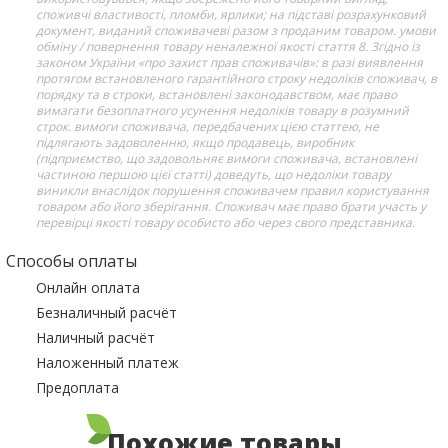
споживчі властивості, пломби, ярлики; на підставі розрахунковий
документ, виданий споживачеві разом з проданим товаром. умови
обміну / повернення товару неналежної якості стаття 8. Згідно із
законом України «про захист прав споживачів»: в разі виявлення
протягом встановленого гарантійного строку недоліків споживач, в
порядку та в строки, встановлені законодавством, має право
вимагати безоплатного усунення недоліків товару в розумний
строк. вимоги споживача, передбачених цією статтею, не
підлягають задоволенню, якщо продавець, виробник
(підприємство, що задовольняє вимоги споживача, встановлені
частиною першою цієї статті) доведуть, що недоліки товару
виникли внаслідок порушення споживачем правил користування
товаром або його зберігання. Споживач має право брати участь у
перевірці якості товару особисто або через свого представника.
Способы оплаты
Онлайн оплата
Безналичный расчёт
Наличный расчёт
Наложенный платеж
Предоплата
Похожие товары