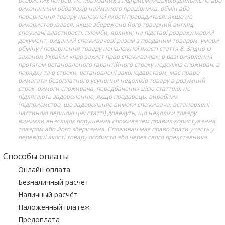
особистих потреб, не пов’язаних з підприємницькою діяльністю або
виконанням обов’язків найманого працівника. обмін або
повернення товару належної якості провадиться: якщо не
використовувався; якщо збережено його товарний вигляд,
споживчі властивості, пломби, ярлики; на підставі розрахунковий
документ, виданий споживачеві разом з проданим товаром. умови
обміну / повернення товару неналежної якості стаття 8. Згідно із
законом України «про захист прав споживачів»: в разі виявлення
протягом встановленого гарантійного строку недоліків споживач, в
порядку та в строки, встановлені законодавством, має право
вимагати безоплатного усунення недоліків товару в розумний
строк. вимоги споживача, передбачених цією статтею, не
підлягають задоволенню, якщо продавець, виробник
(підприємство, що задовольняє вимоги споживача, встановлені
частиною першою цієї статті) доведуть, що недоліки товару
виникли внаслідок порушення споживачем правил користування
товаром або його зберігання. Споживач має право брати участь у
перевірці якості товару особисто або через свого представника.
Способы оплаты
Онлайн оплата
Безналичный расчёт
Наличный расчёт
Наложенный платеж
Предоплата