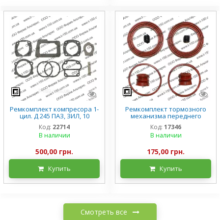
Ремкомплект компресора 1-
Ремкомплект тормозного
цил. Д 245 ПАЗ, ЗИЛ, 10
механизма переднего
наименований, А29.05.000
колеса (суппорта) ЗИЛ-5301
Код:
22714
Код:
17346
Бычок, силикон
В наличии
В наличии
500,00 грн.
175,00 грн.
Купить
Купить
Смотреть все