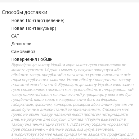
Способы доставки
Новая Почта(отделение)
Новая Почта(курьер)
САТ
Деливери
Самовывоз
Повернення і обмін
Відповідно до закону України «про захист прав споживачів» ви
можете протягом 14 днів з моменту покупки повернути або
обміняти товар, придбаний в магазині, за умови виконання всіх
норм передбачених законом. Умови обміну / повернення товару
належної якості стаття 9. Відповідно до закону України «про захист
прав споживачів»: споживач має право обміняти непродовольчий
товар належної якості на аналогічний у продавця, у якого він був
придбаний, якщо товар не задовольнив його за формою,
габаритами, фасоном, кольором, розміром або з інших причин не
може бути ним використаний за призначенням. Споживач має
право на обмін товару належної якості протягом чотирнадцяти
днів, не рахуючи дня покупки. споживач (термін вживається в
такому значенні згідно статті 1. п.22 закону України «про захист
прав споживачів») – фізична особа, яка купує, замовляє,
використовує або має намір придбати чи замовити продукцію для