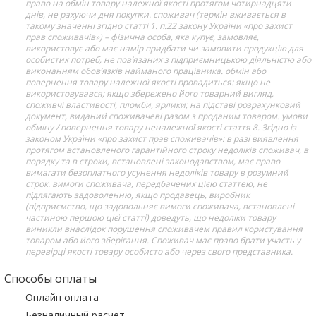
право на обмін товару належної якості протягом чотирнадцяти
днів, не рахуючи дня покупки. споживач (термін вживається в
такому значенні згідно статті 1. п.22 закону України «про захист
прав споживачів») – фізична особа, яка купує, замовляє,
використовує або має намір придбати чи замовити продукцію для
особистих потреб, не пов’язаних з підприємницькою діяльністю або
виконанням обов’язків найманого працівника. обмін або
повернення товару належної якості провадиться: якщо не
використовувався; якщо збережено його товарний вигляд,
споживчі властивості, пломби, ярлики; на підставі розрахунковий
документ, виданий споживачеві разом з проданим товаром. умови
обміну / повернення товару неналежної якості стаття 8. Згідно із
законом України «про захист прав споживачів»: в разі виявлення
протягом встановленого гарантійного строку недоліків споживач, в
порядку та в строки, встановлені законодавством, має право
вимагати безоплатного усунення недоліків товару в розумний
строк. вимоги споживача, передбачених цією статтею, не
підлягають задоволенню, якщо продавець, виробник
(підприємство, що задовольняє вимоги споживача, встановлені
частиною першою цієї статті) доведуть, що недоліки товару
виникли внаслідок порушення споживачем правил користування
товаром або його зберігання. Споживач має право брати участь у
перевірці якості товару особисто або через свого представника.
Способы оплаты
Онлайн оплата
Безналичный расчёт