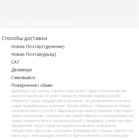
Оплата и доставка
Способы доставки
Новая Почта(отделение)
Новая Почта(курьер)
САТ
Деливери
Самовывоз
Повернення і обмін
Відповідно до закону України «про захист прав споживачів» ви
можете протягом 14 днів з моменту покупки повернути або
обміняти товар, придбаний в магазині, за умови виконання всіх
норм передбачених законом. Умови обміну / повернення товару
належної якості стаття 9. Відповідно до закону України «про захист
прав споживачів»: споживач має право обміняти непродовольчий
товар належної якості на аналогічний у продавця, у якого він був
придбаний, якщо товар не задовольнив його за формою,
габаритами, фасоном, кольором, розміром або з інших причин не
може бути ним використаний за призначенням. Споживач має