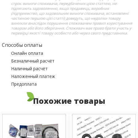
строк. вимоги споживача, передбачених цією статтею, не
підлягають задоволенню, якщо продавець, виробник
(підприємство, що задовольняє вимоги споживача, встановлені
частиною першою цієї статті) доведуть, що недоліки товару
виникли внаслідок порушення споживачем правил користування
товаром або його зберігання. Споживач має право брати участь у
перевірці якості товару особисто або через свого представника.
Способы оплаты
Онлайн оплата
Безналичный расчёт
Наличный расчёт
Наложенный платеж
Предоплата
Похожие товары