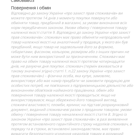
Самовывоз
Повернення і обмін
Відповідно до закону України «про захист прав споживачів» ви
можете протягом 14 днів з моменту покупки повернути або
обміняти товар, придбаний в магазині, за умови виконання всіх
норм передбачених законом. Умови обміну / повернення товару
належної якості стаття 9. Відповідно до закону України «про захист
прав споживачів»: споживач має право обміняти непродовольчий
товар належної якості на аналогічний у продавця, у якого він був
придбаний, якщо товар не задовольнив його за формою,
габаритами, фасоном, кольором, розміром або з інших причин не
може бути ним використаний за призначенням. Споживач має
право на обмін товару належної якості протягом чотирнадцяти
днів, не рахуючи дня покупки. споживач (термін вживається в
такому значенні згідно статті 1. п.22 закону України «про захист
прав споживачів») – фізична особа, яка купує, замовляє,
використовує або має намір придбати чи замовити продукцію для
особистих потреб, не пов’язаних з підприємницькою діяльністю або
виконанням обов’язків найманого працівника. обмін або
повернення товару належної якості провадиться: якщо не
використовувався; якщо збережено його товарний вигляд,
споживчі властивості, пломби, ярлики; на підставі розрахунковий
документ, виданий споживачеві разом з проданим товаром. умови
обміну / повернення товару неналежної якості стаття 8. Згідно із
законом України «про захист прав споживачів»: в разі виявлення
протягом встановленого гарантійного строку недоліків споживач, в
порядку та в строки, встановлені законодавством, має право
вимагати безоплатного усунення недоліків товару в розумний