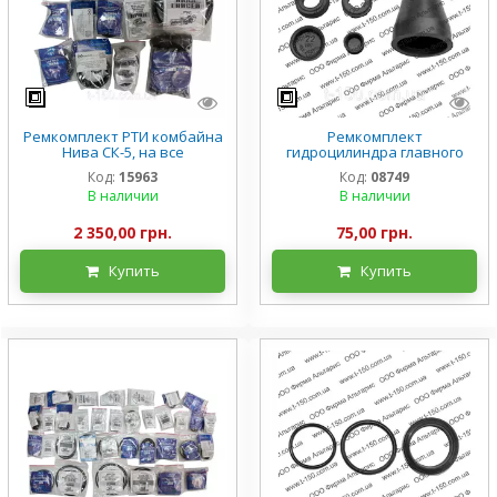
Ремкомплект РТИ комбайна
Ремкомплект
Нива СК-5, на все
гидроцилиндра главного
гидроцилиндры, полный
тормозов и муфты
Код:
15963
Код:
08749
сцепления Нива ДОН
В наличии
В наличии
Енисей, 54-5-1-4/5/6
2 350,00 грн.
75,00 грн.
Купить
Купить