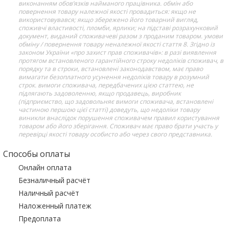
виконанням обов’язків найманого працівника. обмін або
повернення товару належної якості провадиться: якщо не
використовувався; якщо збережено його товарний вигляд,
споживчі властивості, пломби, ярлики; на підставі розрахунковий
документ, виданий споживачеві разом з проданим товаром. умови
обміну / повернення товару неналежної якості стаття 8. Згідно із
законом України «про захист прав споживачів»: в разі виявлення
протягом встановленого гарантійного строку недоліків споживач, в
порядку та в строки, встановлені законодавством, має право
вимагати безоплатного усунення недоліків товару в розумний
строк. вимоги споживача, передбачених цією статтею, не
підлягають задоволенню, якщо продавець, виробник
(підприємство, що задовольняє вимоги споживача, встановлені
частиною першою цієї статті) доведуть, що недоліки товару
виникли внаслідок порушення споживачем правил користування
товаром або його зберігання. Споживач має право брати участь у
перевірці якості товару особисто або через свого представника.
Способы оплаты
Онлайн оплата
Безналичный расчёт
Наличный расчёт
Наложенный платеж
Предоплата