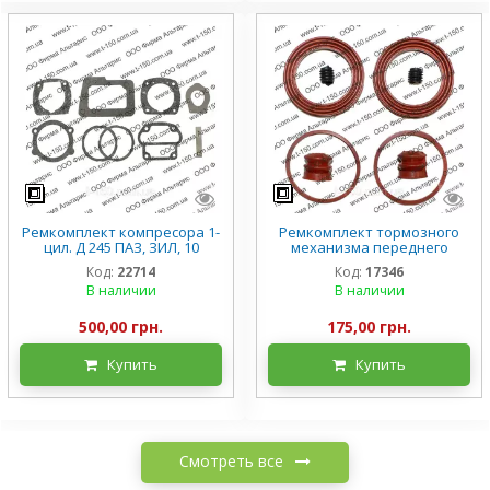
Ремкомплект компресора 1-
Ремкомплект тормозного
цил. Д 245 ПАЗ, ЗИЛ, 10
механизма переднего
наименований, А29.05.000
колеса (суппорта) ЗИЛ-5301
Код:
22714
Код:
17346
Бычок, силикон
В наличии
В наличии
500,00 грн.
175,00 грн.
Купить
Купить
Смотреть все