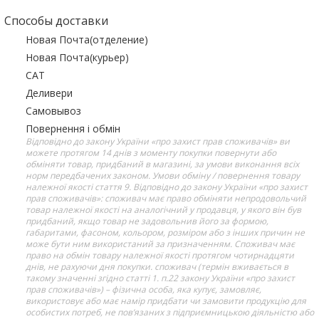
Способы доставки
Новая Почта(отделение)
Новая Почта(курьер)
САТ
Деливери
Самовывоз
Повернення і обмін
Відповідно до закону України «про захист прав споживачів» ви
можете протягом 14 днів з моменту покупки повернути або
обміняти товар, придбаний в магазині, за умови виконання всіх
норм передбачених законом. Умови обміну / повернення товару
належної якості стаття 9. Відповідно до закону України «про захист
прав споживачів»: споживач має право обміняти непродовольчий
товар належної якості на аналогічний у продавця, у якого він був
придбаний, якщо товар не задовольнив його за формою,
габаритами, фасоном, кольором, розміром або з інших причин не
може бути ним використаний за призначенням. Споживач має
право на обмін товару належної якості протягом чотирнадцяти
днів, не рахуючи дня покупки. споживач (термін вживається в
такому значенні згідно статті 1. п.22 закону України «про захист
прав споживачів») – фізична особа, яка купує, замовляє,
використовує або має намір придбати чи замовити продукцію для
особистих потреб, не пов’язаних з підприємницькою діяльністю або