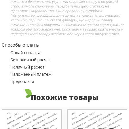
вимагати безоплатного усунення недоліків товару в розумний
строк. вимоги споживача, передбачених цією статтею, не
підлягають задоволенню, якщо продавець, виробник
(підприємство, що задовольняє вимоги споживача, встановлені
частиною першою цієї статті) доведуть, що недоліки товару
виникли внаслідок порушення споживачем правил користування
товаром або його зберігання. Споживач має право брати участь у
перевірці якості товару особисто або через свого представника.
Способы оплаты
Онлайн оплата
Безналичный расчёт
Наличный расчёт
Наложенный платеж
Предоплата
Похожие товары