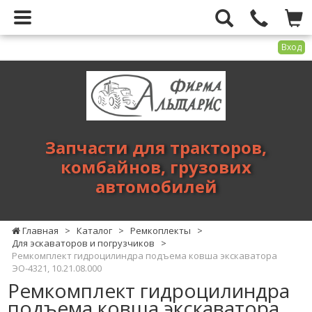
Вход
Фирма
Альтарис
-
запчасти
для
Запчасти для тракторов,
тракторов,
комбайнов, грузових
комбайнов,
автомобилей
грузових
автомобилей
Главная
>
Каталог
>
Ремкоплекты
>
Для эскаваторов и погрузчиков
>
Ремкомплект гидроцилиндра подъема ковша экскаватора
ЭО-4321, 10.21.08.000
Ремкомплект гидроцилиндра
подъема ковша экскаватора