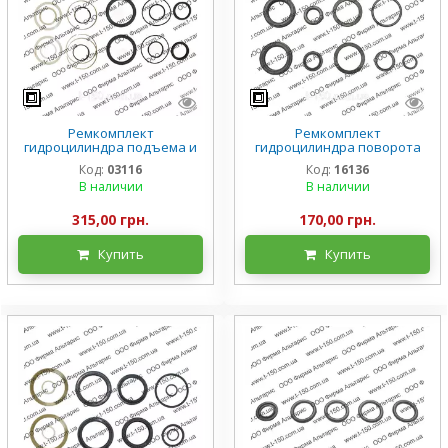
Ремкомплект
Ремкомплект
гидроцилиндра подъема и
гидроцилиндра поворота
переворота ковша Т-156,
Львовский погрузчик
Код:
03116
Код:
16136
старого образца
Д=63мм.
В наличии
В наличии
315,00 грн.
170,00 грн.
Купить
Купить