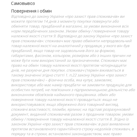
Самовывоз
Повернення і обмін
Відповідно до закону України «про захист прав споживачів» ви
можете протягом 14 днів з моменту покупки повернути або
обміняти товар, придбаний в магазині, за умови виконання всіх
норм передбачених законом. Умови обміну / повернення товару
належної якості стаття 9. Відповідно до закону України «про захист
прав споживачів»: споживач має право обміняти непродовольчий
товар належної якості на аналогічний у продавця, у якого він був
придбаний, якщо товар не задовольнив його за формою,
габаритами, фасоном, кольором, розміром або з інших причин не
може бути ним використаний за призначенням. Споживач має
право на обмін товару належної якості протягом чотирнадцяти
днів, не рахуючи дня покупки. споживач (термін вживається в
такому значенні згідно статті 1. п.22 закону України «про захист
прав споживачів») – фізична особа, яка купує, замовляє,
використовує або має намір придбати чи замовити продукцію для
особистих потреб, не пов’язаних з підприємницькою діяльністю або
виконанням обов’язків найманого працівника. обмін або
повернення товару належної якості провадиться: якщо не
використовувався; якщо збережено його товарний вигляд,
споживчі властивості, пломби, ярлики; на підставі розрахунковий
документ, виданий споживачеві разом з проданим товаром. умови
обміну / повернення товару неналежної якості стаття 8. Згідно із
законом України «про захист прав споживачів»: в разі виявлення
протягом встановленого гарантійного строку недоліків споживач, в
порядку та в строки, встановлені законодавством, має право