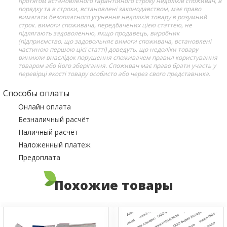
протягом встановленого гарантійного строку недоліків споживач, в
порядку та в строки, встановлені законодавством, має право
вимагати безоплатного усунення недоліків товару в розумний
строк. вимоги споживача, передбачених цією статтею, не
підлягають задоволенню, якщо продавець, виробник
(підприємство, що задовольняє вимоги споживача, встановлені
частиною першою цієї статті) доведуть, що недоліки товару
виникли внаслідок порушення споживачем правил користування
товаром або його зберігання. Споживач має право брати участь у
перевірці якості товару особисто або через свого представника.
Способы оплаты
Онлайн оплата
Безналичный расчёт
Наличный расчёт
Наложенный платеж
Предоплата
Похожие товары