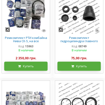
Ремкомплект РТИ комбайна
Ремкомплект
Нива СК-5, на все
гидроцилиндра главного
гидроцилиндры, полный
тормозов и муфты
Код:
15963
Код:
08749
сцепления Нива ДОН
В наличии
В наличии
Енисей, 54-5-1-4/5/6
2 350,00 грн.
75,00 грн.
Купить
Купить