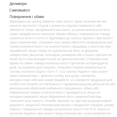
Деливери
Самовывоз
Повернення і обмін
Відповідно до закону України «про захист прав споживачів» ви
можете протягом 14 днів з моменту покупки повернути або
обміняти товар, придбаний в магазині, за умови виконання всіх
норм передбачених законом. Умови обміну / повернення товару
належної якості стаття 9. Відповідно до закону України «про захист
прав споживачів»: споживач має право обміняти непродовольчий
товар належної якості на аналогічний у продавця, у якого він був
придбаний, якщо товар не задовольнив його за формою,
габаритами, фасоном, кольором, розміром або з інших причин не
може бути ним використаний за призначенням. Споживач має
право на обмін товару належної якості протягом чотирнадцяти
днів, не рахуючи дня покупки. споживач (термін вживається в
такому значенні згідно статті 1. п.22 закону України «про захист
прав споживачів») – фізична особа, яка купує, замовляє,
використовує або має намір придбати чи замовити продукцію для
особистих потреб, не пов’язаних з підприємницькою діяльністю або
виконанням обов’язків найманого працівника. обмін або
повернення товару належної якості провадиться: якщо не
використовувався; якщо збережено його товарний вигляд,
споживчі властивості, пломби, ярлики; на підставі розрахунковий
документ, виданий споживачеві разом з проданим товаром. умови
обміну / повернення товару неналежної якості стаття 8. Згідно із
законом України «про захист прав споживачів»: в разі виявлення