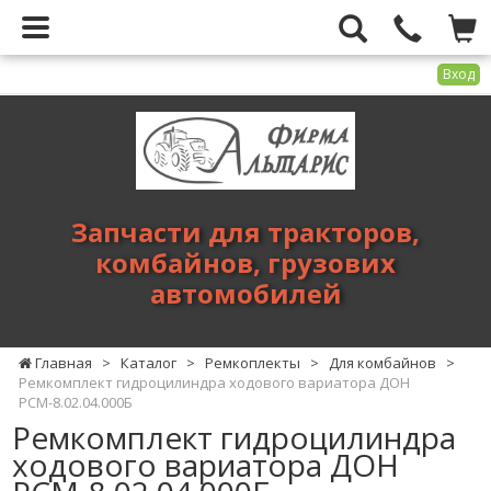
Вход
Фирма
Альтарис
-
запчасти
для
Запчасти для тракторов,
тракторов,
комбайнов, грузових
комбайнов,
автомобилей
грузових
автомобилей
Главная
>
Каталог
>
Ремкоплекты
>
Для комбайнов
>
Ремкомплект гидроцилиндра ходового вариатора ДОН
РСМ-8.02.04.000Б
Ремкомплект гидроцилиндра
ходового вариатора ДОН