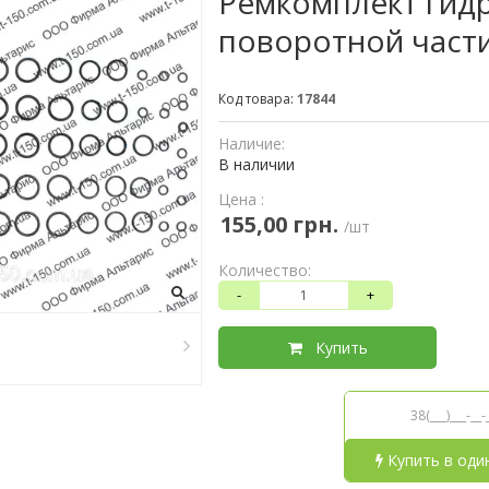
Ремкомплект гид
поворотной части
Код товара:
17844
Наличие:
В наличии
Цена :
155,00 грн.
/шт
Количество:
-
+
Купить
Купить в оди