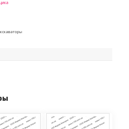
щика
кскаваторы
ры