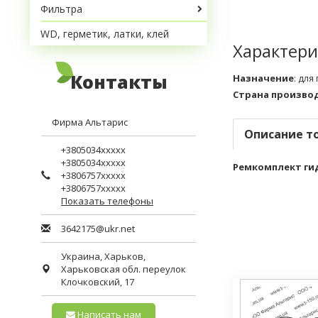
Фильтра
WD, герметик, латки, клей
Характери
Контакты
Назначение
:
для
Страна произво
Фирма Альтарис
Описание т
+3805034xxxxx
+3805034xxxxx
Ремкомплект ги
+3806757xxxxx
+3806757xxxxx
Показать телефоны
3642175@ukr.net
Украина,
Харьков
,
Харьковская обл.
переулок
Клочковский, 17
Написать нам