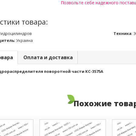
Позвольте себе надежного постав
стики товара:
 гидроцилиндров
Техника
:
Э
дитель
:
Украина
овара
Оплата и доставка
дрораспределителя поворотной части КС-3575А
Похожие това