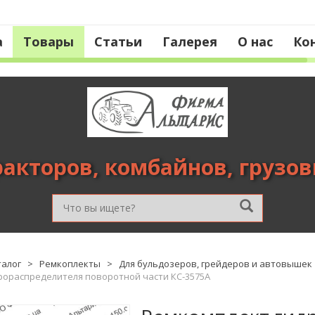
а
Товары
Статьи
Галерея
О нас
Ко
ракторов, комбайнов, грузо
талог
>
Ремкоплекты
>
Для бульдозеров, грейдеров и автовышек
рораспределителя поворотной части КС-3575А