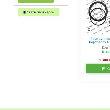
Стать партнером
Ремкомплек
бортового Т-1
премиум
Код:
В на
1 300,
К