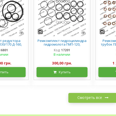
т редуктора
Ремкомплект гидроцилиндра
Ремком
30/170 Д-160,
гидромолота ГМП-120,
трубок ГБ
, полный
Бородянка
трубки +
16801
Код:
17201
личии
В наличии
00 грн.
300,00 грн.
1 
упить
Купить
Смотреть все