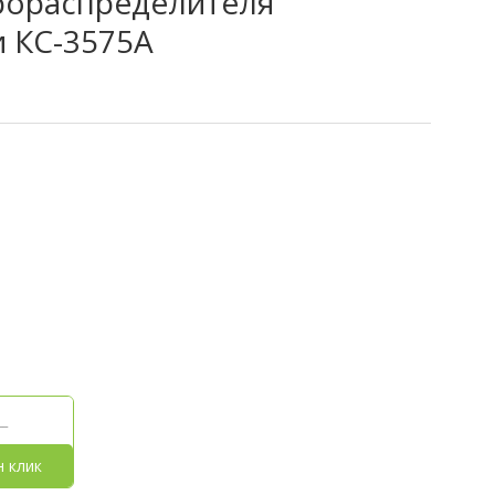
рораспределителя
 КС-3575А
н клик