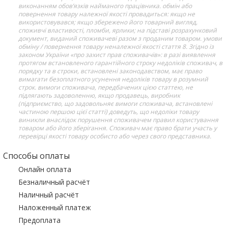
виконанням обов’язків найманого працівника. обмін або
повернення товару належної якості провадиться: якщо не
використовувався; якщо збережено його товарний вигляд,
споживчі властивості, пломби, ярлики; на підставі розрахунковий
документ, виданий споживачеві разом з проданим товаром. умови
обміну / повернення товару неналежної якості стаття 8. Згідно із
законом України «про захист прав споживачів»: в разі виявлення
протягом встановленого гарантійного строку недоліків споживач, в
порядку та в строки, встановлені законодавством, має право
вимагати безоплатного усунення недоліків товару в розумний
строк. вимоги споживача, передбачених цією статтею, не
підлягають задоволенню, якщо продавець, виробник
(підприємство, що задовольняє вимоги споживача, встановлені
частиною першою цієї статті) доведуть, що недоліки товару
виникли внаслідок порушення споживачем правил користування
товаром або його зберігання. Споживач має право брати участь у
перевірці якості товару особисто або через свого представника.
Способы оплаты
Онлайн оплата
Безналичный расчёт
Наличный расчёт
Наложенный платеж
Предоплата