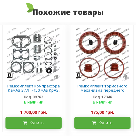
Похожие товары
Ремкомплект компрессора
Ремкомплект тормозного
КамАЗ ЗИЛ Т-150 мАз КрАЗ,
механизма переднего
полный, 53205-3509000
колеса (суппорта) ЗИЛ-5301
Код:
09762
Код:
17346
Бычок, силикон
В наличии
В наличии
1 700,00 грн.
175,00 грн.
Купить
Купить