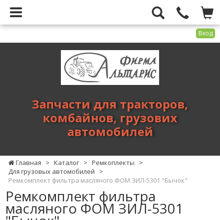
Вход
Фирма
Альтарис
-
запчасти
для
Запчасти для тракторов,
тракторов,
комбайнов, грузових
комбайнов,
автомобилей
грузових
автомобилей
Главная
>
Каталог
>
Ремкоплекты
>
Для грузовых автомобилей
>
Ремкомплект фильтра масляного ФОМ ЗИЛ-5301 "Бычок"
Ремкомплект фильтра
масляного ФОМ ЗИЛ-5301