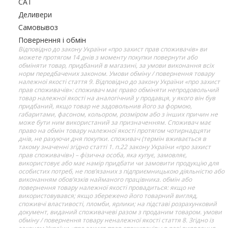
САТ
Деливери
Самовывоз
Повернення і обмін
Відповідно до закону України «про захист прав споживачів» ви
можете протягом 14 днів з моменту покупки повернути або
обміняти товар, придбаний в магазині, за умови виконання всіх
норм передбачених законом. Умови обміну / повернення товару
належної якості стаття 9. Відповідно до закону України «про захист
прав споживачів»: споживач має право обміняти непродовольчий
товар належної якості на аналогічний у продавця, у якого він був
придбаний, якщо товар не задовольнив його за формою,
габаритами, фасоном, кольором, розміром або з інших причин не
може бути ним використаний за призначенням. Споживач має
право на обмін товару належної якості протягом чотирнадцяти
днів, не рахуючи дня покупки. споживач (термін вживається в
такому значенні згідно статті 1. п.22 закону України «про захист
прав споживачів») – фізична особа, яка купує, замовляє,
використовує або має намір придбати чи замовити продукцію для
особистих потреб, не пов’язаних з підприємницькою діяльністю або
виконанням обов’язків найманого працівника. обмін або
повернення товару належної якості провадиться: якщо не
використовувався; якщо збережено його товарний вигляд,
споживчі властивості, пломби, ярлики; на підставі розрахунковий
документ, виданий споживачеві разом з проданим товаром. умови
обміну / повернення товару неналежної якості стаття 8. Згідно із