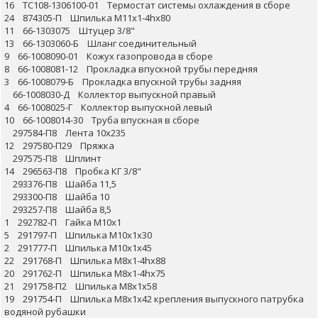
16 ТС108-1306100-01 Термостат системы охлаждения в сборе
24 874305-П Шпилька М11х1-4hх80
11 66-1303075 Штуцер 3/8"
13 66-1303060-Б Шланг соединительный
9 66-1008090-01 Кожух газопровода в сборе
8 66-1008081-12 Прокладка впускной трубы передняя
3 66-1008079-Б Прокладка впускной трубы задняя
66-1008030-Д Коллектор выпускной правый
4 66-1008025-Г Коллектор выпускной левый
10 66-1008014-30 Труба впускная в сборе
297584-П8 Лента 10х235
12 297580-П29 Пряжка
297575-П8 Шплинт
14 296563-П8 Пробка КГ 3/8"
293376-П8 Шайба 11,5
293300-П8 Шайба 10
293257-П8 Шайба 8,5
1 292782-П Гайка М10х1
5 291797-П Шпилька М10х1х30
2 291777-П Шпилька М10х1х45
22 291768-П Шпилька М8х1-4hх88
20 291762-П Шпилька М8х1-4hх75
21 291758-П2 Шпилька М8х1х58
19 291754-П Шпилька М8х1х42 крепления выпускного патрубка
водяной рубашки