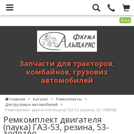
Вход
Фирма
Альтарис
-
запчасти
для
Запчасти для тракторов,
тракторов,
комбайнов, грузових
комбайнов,
автомобилей
грузових
автомобилей
Главная
>
Каталог
>
Ремкоплекты
>
Для грузовых автомобилей
>
Ремкомплект двигателя (паука) ГАЗ-53, резина, 53-1008180
Ремкомплект двигателя
(паука) ГАЗ-53, резина, 53-