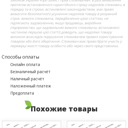
законом України «про захист прав споживачів»: в разі виявлення
протягом встановленого гарантійного строку недоліків споживач, в
порядку та в строки, встановлені законодавством, має право
вимагати безоплатного усунення недоліків товару в розумний
строк. вимоги споживача, передбачених цією статтею, не
підлягають задоволенню, якщо продавець, виробник
(підприємство, що задовольняє вимоги споживача, встановлені
частиною першою цієї статті) доведуть, що недоліки товару
виникли внаслідок порушення споживачем правил користування
товаром або його зберігання. Споживач має право брати участь у
перевірці якості товару особисто або через свого представника.
Способы оплаты
Онлайн оплата
Безналичный расчёт
Наличный расчёт
Наложенный платеж
Предоплата
Похожие товары