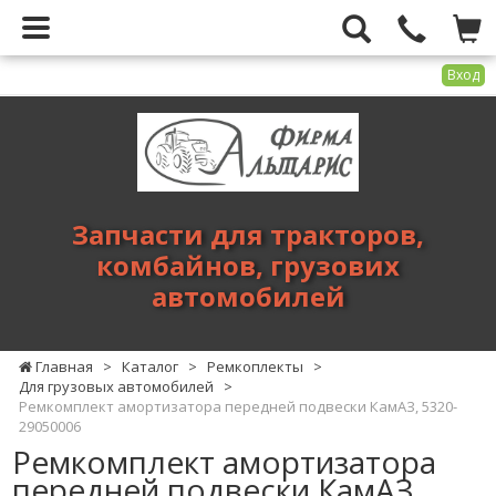
Вход
Фирма
Альтарис
-
запчасти
для
Запчасти для тракторов,
тракторов,
комбайнов, грузових
комбайнов,
автомобилей
грузових
автомобилей
Главная
>
Каталог
>
Ремкоплекты
>
Для грузовых автомобилей
>
Ремкомплект амортизатора передней подвески КамАЗ, 5320-
29050006
Ремкомплект амортизатора
передней подвески КамАЗ,