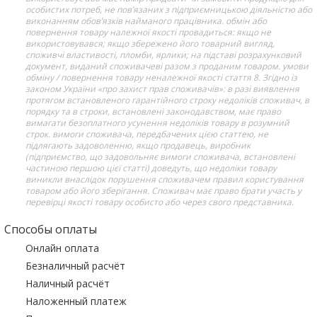
особистих потреб, не пов’язаних з підприємницькою діяльністю або
виконанням обов’язків найманого працівника. обмін або
повернення товару належної якості провадиться: якщо не
використовувався; якщо збережено його товарний вигляд,
споживчі властивості, пломби, ярлики; на підставі розрахунковий
документ, виданий споживачеві разом з проданим товаром. умови
обміну / повернення товару неналежної якості стаття 8. Згідно із
законом України «про захист прав споживачів»: в разі виявлення
протягом встановленого гарантійного строку недоліків споживач, в
порядку та в строки, встановлені законодавством, має право
вимагати безоплатного усунення недоліків товару в розумний
строк. вимоги споживача, передбачених цією статтею, не
підлягають задоволенню, якщо продавець, виробник
(підприємство, що задовольняє вимоги споживача, встановлені
частиною першою цієї статті) доведуть, що недоліки товару
виникли внаслідок порушення споживачем правил користування
товаром або його зберігання. Споживач має право брати участь у
перевірці якості товару особисто або через свого представника.
Способы оплаты
Онлайн оплата
Безналичный расчёт
Наличный расчёт
Наложенный платеж