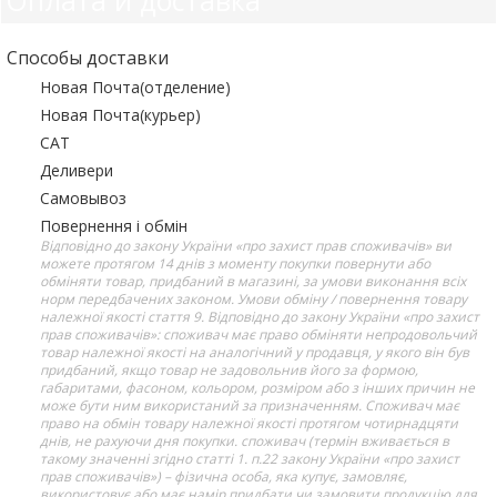
Способы доставки
Новая Почта(отделение)
Новая Почта(курьер)
САТ
Деливери
Самовывоз
Повернення і обмін
Відповідно до закону України «про захист прав споживачів» ви
можете протягом 14 днів з моменту покупки повернути або
обміняти товар, придбаний в магазині, за умови виконання всіх
норм передбачених законом. Умови обміну / повернення товару
належної якості стаття 9. Відповідно до закону України «про захист
прав споживачів»: споживач має право обміняти непродовольчий
товар належної якості на аналогічний у продавця, у якого він був
придбаний, якщо товар не задовольнив його за формою,
габаритами, фасоном, кольором, розміром або з інших причин не
може бути ним використаний за призначенням. Споживач має
право на обмін товару належної якості протягом чотирнадцяти
днів, не рахуючи дня покупки. споживач (термін вживається в
такому значенні згідно статті 1. п.22 закону України «про захист
прав споживачів») – фізична особа, яка купує, замовляє,
використовує або має намір придбати чи замовити продукцію для