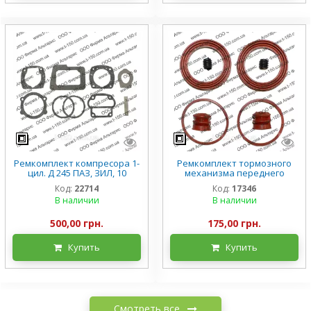
Ремкомплект компресора 1-
Ремкомплект тормозного
цил. Д 245 ПАЗ, ЗИЛ, 10
механизма переднего
наименований, А29.05.000
колеса (суппорта) ЗИЛ-5301
Код:
22714
Код:
17346
Бычок, силикон
В наличии
В наличии
500,00 грн.
175,00 грн.
Купить
Купить
Смотреть все