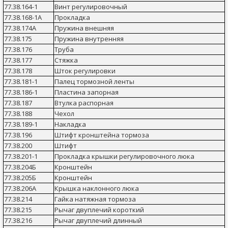
77.38.164-1
Винт регулировочный
77.38.168-1А
Прокладка
77.38.174А
Пружина внешняя
77.38.175
Пружина внутренняя
77.38.176
Труба
77.38.177
Стяжка
77.38.178
Шток регулировки
77.38.181-1
Палец тормозной ленты
77.38.186-1
Пластина запорная
77.38.187
Втулка распорная
77.38.188
Чехол
77.38.189-1
Накладка
77.38.196
Штифт кронштейна тормоза
77.38.200
Штифт
77.38.201-1
Прокладка крышки регулировочного люка
77.38.204Б
Кронштейн
77.38.205Б
Кронштейн
77.38.206А
Крышка наклонного люка
77.38.214
Гайка натяжная тормоза
77.38.215
Рычаг двуплечий короткий
77.38.216
Рычаг двуплечий длинный