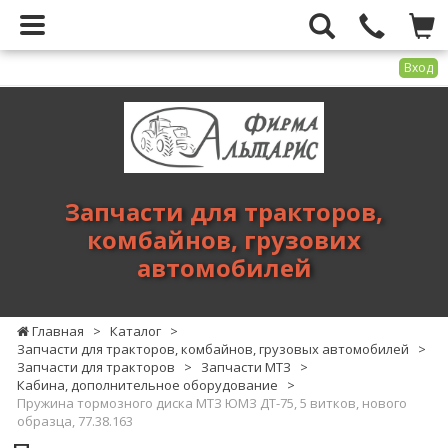
Вход
Фирма
Альтарис
-
запчасти
для
Запчасти для тракторов,
тракторов,
комбайнов, грузових
комбайнов,
автомобилей
грузових
автомобилей
Главная
>
Каталог
>
Запчасти для тракторов, комбайнов, грузовых автомобилей
>
Запчасти для тракторов
>
Запчасти МТЗ
>
Кабина, дополнительное оборудование
>
Пружина тормозного диска МТЗ ЮМЗ ДТ-75, 5 витков, нового
образца, 77.38.163