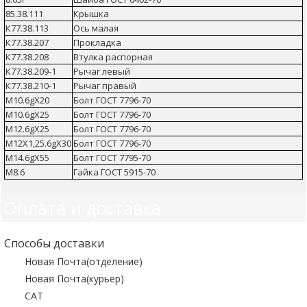
85.38.111
Крышка
К77.38.113
Ось малая
К77.38.207
Прокладка
К77.38.208
Втулка распорная
К77.38.209-1
Рычаг левый
К77.38.210-1
Рычаг правый
М10.6gХ20
Болт ГОСТ 7796-70
М10.6gХ25
Болт ГОСТ 7796-70
М12.6gХ25
Болт ГОСТ 7796-70
М12Х1,25.6gХ30
Болт ГОСТ 7796-70
М14.6gХ55
Болт ГОСТ 7795-70
М8.6
Гайка ГОСТ 5915-70
Оплата и доставка
Способы доставки
Новая Почта(отделение)
Новая Почта(курьер)
САТ