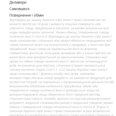
Деливери
Самовывоз
Повернення і обмін
Відповідно до закону України «про захист прав споживачів» ви
можете протягом 14 днів з моменту покупки повернути або
обміняти товар, придбаний в магазині, за умови виконання всіх
норм передбачених законом. Умови обміну / повернення товару
належної якості стаття 9. Відповідно до закону України «про захист
прав споживачів»: споживач має право обміняти непродовольчий
товар належної якості на аналогічний у продавця, у якого він був
придбаний, якщо товар не задовольнив його за формою,
габаритами, фасоном, кольором, розміром або з інших причин не
може бути ним використаний за призначенням. Споживач має
право на обмін товару належної якості протягом чотирнадцяти
днів, не рахуючи дня покупки. споживач (термін вживається в
такому значенні згідно статті 1. п.22 закону України «про захист
прав споживачів») – фізична особа, яка купує, замовляє,
використовує або має намір придбати чи замовити продукцію для
особистих потреб, не пов’язаних з підприємницькою діяльністю або
виконанням обов’язків найманого працівника. обмін або
повернення товару належної якості провадиться: якщо не
використовувався; якщо збережено його товарний вигляд,
споживчі властивості, пломби, ярлики; на підставі розрахунковий
документ, виданий споживачеві разом з проданим товаром. умови
обміну / повернення товару неналежної якості стаття 8. Згідно із
законом України «про захист прав споживачів»: в разі виявлення
протягом встановленого гарантійного строку недоліків споживач, в