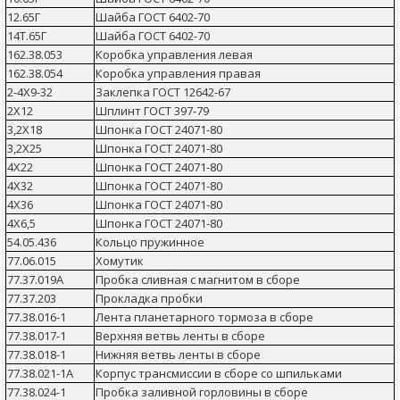
12.65Г
Шайба ГОСТ 6402-70
14Т.65Г
Шайба ГОСТ 6402-70
162.38.053
Коробка управления левая
162.38.054
Коробка управления правая
2-4Х9-32
Заклепка ГОСТ 12642-67
2Х12
Шплинт ГОСТ 397-79
3,2Х18
Шпонка ГОСТ 24071-80
3,2Х25
Шпонка ГОСТ 24071-80
4Х22
Шпонка ГОСТ 24071-80
4Х32
Шпонка ГОСТ 24071-80
4Х36
Шпонка ГОСТ 24071-80
4Х6,5
Шпонка ГОСТ 24071-80
54.05.436
Кольцо пружинное
77.06.015
Хомутик
77.37.019А
Пробка сливная с магнитом в сборе
77.37.203
Прокладка пробки
77.38.016-1
Лента планетарного тормоза в сборе
77.38.017-1
Верхняя ветвь ленты в сборе
77.38.018-1
Нижняя ветвь ленты в сборе
77.38.021-1А
Корпус трансмиссии в сборе со шпильками
77.38.024-1
Пробка заливной горловины в сборе