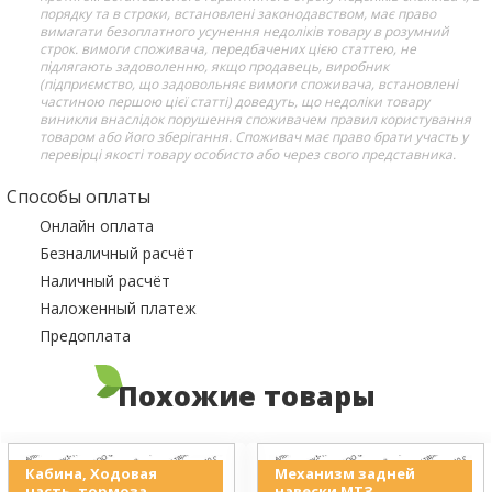
порядку та в строки, встановлені законодавством, має право
вимагати безоплатного усунення недоліків товару в розумний
строк. вимоги споживача, передбачених цією статтею, не
підлягають задоволенню, якщо продавець, виробник
(підприємство, що задовольняє вимоги споживача, встановлені
частиною першою цієї статті) доведуть, що недоліки товару
виникли внаслідок порушення споживачем правил користування
товаром або його зберігання. Споживач має право брати участь у
перевірці якості товару особисто або через свого представника.
Способы оплаты
Онлайн оплата
Безналичный расчёт
Наличный расчёт
Наложенный платеж
Предоплата
Похожие товары
Кабина, Ходовая
Механизм задней
часть, тормоза,
навески МТЗ,