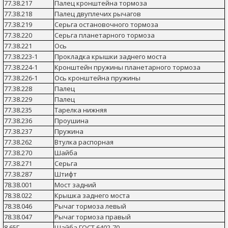
77.38.217
Палец кронштейна тормоза
77.38.218
Палец двуплечих рычагов
77.38.219
Серьга остановочного тормоза
77.38.220
Серьга планетарного тормоза
77.38.221
Ось
77.38.223-1
Прокладка крышки заднего моста
77.38.224-1
Кронштейн пружины планетарного тормоза
77.38.226-1
Ось кронштейна пружины
77.38.228
Палец
77.38.229
Палец
77.38.235
Тарелка нижняя
77.38.236
Проушина
77.38.237
Пружина
77.38.262
Втулка распорная
77.38.270
Шайба
77.38.271
Серьга
77.38.287
Штифт
78.38.001
Мост задний
78.38.022
Крышка заднего моста
78.38.046
Рычаг тормоза левый
78.38.047
Рычаг тормоза правый
8.65Г
Шайба ГОСТ 6402-70