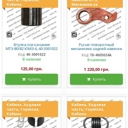
Кабина
Механизм за
Втулка оси качания
Рычаг поворотный
МТЗ-80/82 ЮМЗ-6, 40-3001022
механизма задней навески
МТЗ-80/82, 70-4605024А
Код:
40-3001022
Код:
70-4605024А
В наличии
В наличии
125,00 грн.
1 220,00 грн.
Купить
Купить
Кабина, Ходовая
Кабина, Ходовая
часть, тормоза,
часть, тормоза,
Кабина
Кабина