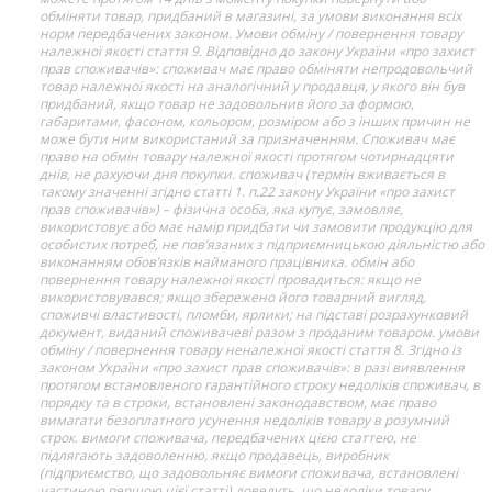
обміняти товар, придбаний в магазині, за умови виконання всіх
норм передбачених законом. Умови обміну / повернення товару
належної якості стаття 9. Відповідно до закону України «про захист
прав споживачів»: споживач має право обміняти непродовольчий
товар належної якості на аналогічний у продавця, у якого він був
придбаний, якщо товар не задовольнив його за формою,
габаритами, фасоном, кольором, розміром або з інших причин не
може бути ним використаний за призначенням. Споживач має
право на обмін товару належної якості протягом чотирнадцяти
днів, не рахуючи дня покупки. споживач (термін вживається в
такому значенні згідно статті 1. п.22 закону України «про захист
прав споживачів») – фізична особа, яка купує, замовляє,
використовує або має намір придбати чи замовити продукцію для
особистих потреб, не пов’язаних з підприємницькою діяльністю або
виконанням обов’язків найманого працівника. обмін або
повернення товару належної якості провадиться: якщо не
використовувався; якщо збережено його товарний вигляд,
споживчі властивості, пломби, ярлики; на підставі розрахунковий
документ, виданий споживачеві разом з проданим товаром. умови
обміну / повернення товару неналежної якості стаття 8. Згідно із
законом України «про захист прав споживачів»: в разі виявлення
протягом встановленого гарантійного строку недоліків споживач, в
порядку та в строки, встановлені законодавством, має право
вимагати безоплатного усунення недоліків товару в розумний
строк. вимоги споживача, передбачених цією статтею, не
підлягають задоволенню, якщо продавець, виробник
(підприємство, що задовольняє вимоги споживача, встановлені
частиною першою цієї статті) доведуть, що недоліки товару