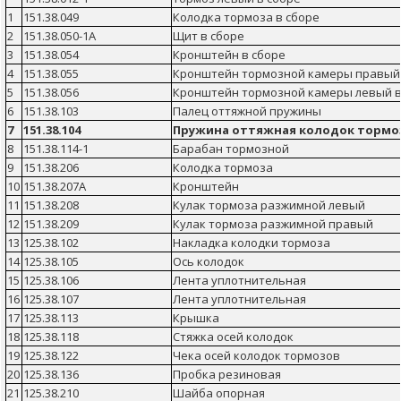
1
151.38.049
Колодка тормоза в сборе
2
151.38.050-1А
Щит в сборе
3
151.38.054
Кронштейн в сборе
4
151.38.055
Кронштейн тормозной камеры правый 
5
151.38.056
Кронштейн тормозной камеры левый в
6
151.38.103
Палец оттяжной пружины
7
151.38.104
Пружина оттяжная колодок тормо
8
151.38.114-1
Барабан тормозной
9
151.38.206
Колодка тормоза
10
151.38.207А
Кронштейн
11
151.38.208
Кулак тормоза разжимной левый
12
151.38.209
Кулак тормоза разжимной правый
13
125.38.102
Накладка колодки тормоза
14
125.38.105
Ось колодок
15
125.38.106
Лента уплотнительная
16
125.38.107
Лента уплотнительная
17
125.38.113
Крышка
18
125.38.118
Стяжка осей колодок
19
125.38.122
Чека осей колодок тормозов
20
125.38.136
Пробка резиновая
21
125.38.210
Шайба опорная