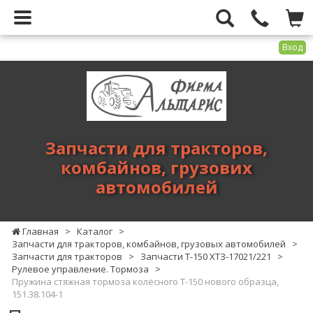
Вход
Фирма
Альтарис
-
запчасти
для
Запчасти для тракторов,
тракторов,
комбайнов, грузових
комбайнов,
автомобилей
грузових
автомобилей
Главная
>
Каталог
>
Запчасти для тракторов, комбайнов, грузовых автомобилей
>
Запчасти для тракторов
>
Запчасти Т-150 ХТЗ-17021/221
>
Рулевое управление. Тормоза
>
Пружина стяжная тормоза колёсного Т-150 нового образца,
151.38.104-1