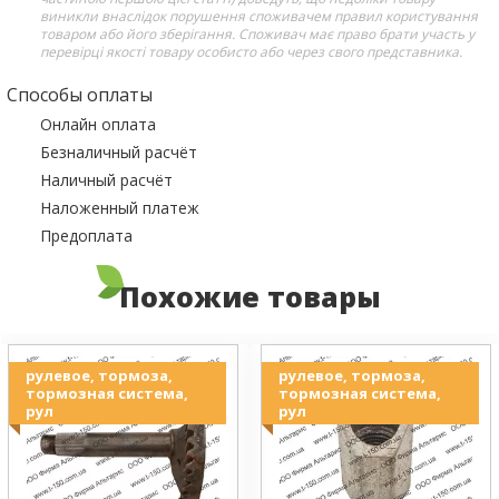
виникли внаслідок порушення споживачем правил користування
товаром або його зберігання. Споживач має право брати участь у
перевірці якості товару особисто або через свого представника.
Способы оплаты
Онлайн оплата
Безналичный расчёт
Наличный расчёт
Наложенный платеж
Предоплата
Похожие товары
рулевое, тормоза,
рулевое, тормоза,
тормозная система,
тормозная система,
рул
рул