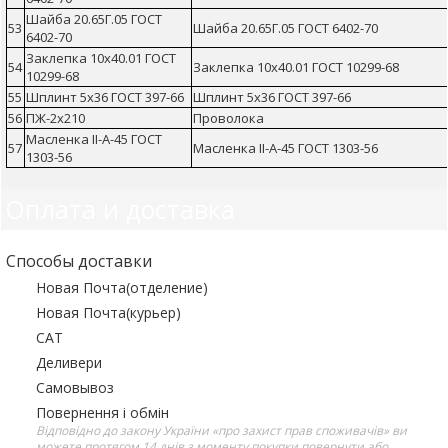
Шайба 20.65Г.05 ГОСТ
53
Шайба 20.65Г.05 ГОСТ 6402-70
6402-70
Заклепка 10х40.01 ГОСТ
54
Заклепка 10х40.01 ГОСТ 10299-68
10299-68
55
Шплинт 5х36 ГОСТ 397-66
Шплинт 5х36 ГОСТ 397-66
56
ПЖ-2х210
Проволока
Масленка II-А-45 ГОСТ
57
Масленка II-А-45 ГОСТ 1303-56
1303-56
Оплата и доставка
Способы доставки
Новая Почта(отделение)
Новая Почта(курьер)
САТ
Деливери
Самовывоз
Повернення і обмін
Відповідно до закону України «про захист прав споживачів» ви
можете протягом 14 днів з моменту покупки повернути або