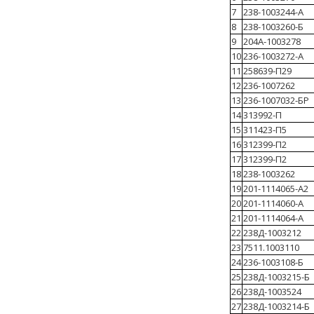
7
238-1003244-А
8
238-1003260-Б
9
204А-1003278
10
236-1003272-А
11
258639-П29
12
236-1007262
13
236-1007032-БР
14
313992-П
15
311423-П5
16
312399-П2
17
312399-П2
18
238-1003262
19
201-1114065-А2
20
201-1114060-А
21
201-1114064-А
22
238Д-1003212
23
7511.1003110
24
236-1003108-Б
25
238Д-1003215-Б
26
238Д-1003524
27
238Д-1003214-Б