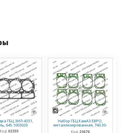
ры
ка ГБЦ ЗИЛ-4331,
Набор ГБЦ КамАЗ ЕВРО,
ль, 645.1003020
металлизированная, 740.30-
1003213
Код:
02355
Код:
23676