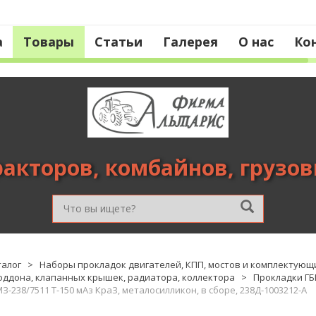
а
Товары
Статьи
Галерея
О нас
Ко
ракторов, комбайнов, грузо
талог
>
Наборы прокладок двигателей, КПП, мостов и комплектующ
оддона, клапанных крышек, радиатора, коллектора
>
Прокладки ГБ
-238/7511 Т-150 мАз КраЗ, металосилликон, в сборе, 238Д-1003212-А