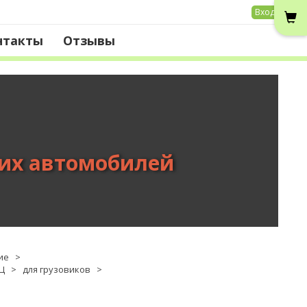
Вход
нтакты
Отзывы
вих автомобилей
ие
>
Ц
>
для грузовиков
>