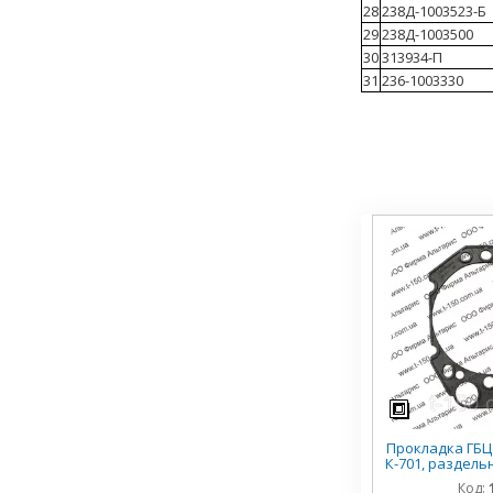
28
238Д-1003523-Б
29
238Д-1003500
30
313934-П
31
236-1003330
Прокладка ГБЦ
К-701, раздель
240-1
Код: