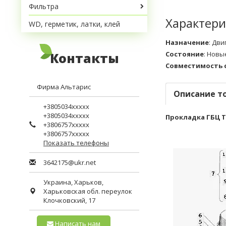
Фильтра
Характери
WD, герметик, латки, клей
Назначение
:
Дви
Контакты
Состояние
:
Новы
Совместимость 
Фирма Альтарис
Описание т
+3805034xxxxx
+3805034xxxxx
Прокладка ГБЦ Т-
+3806757xxxxx
+3806757xxxxx
Показать телефоны
3642175@ukr.net
Украина,
Харьков
,
Харьковская обл.
переулок
Клочковский, 17
Написать нам