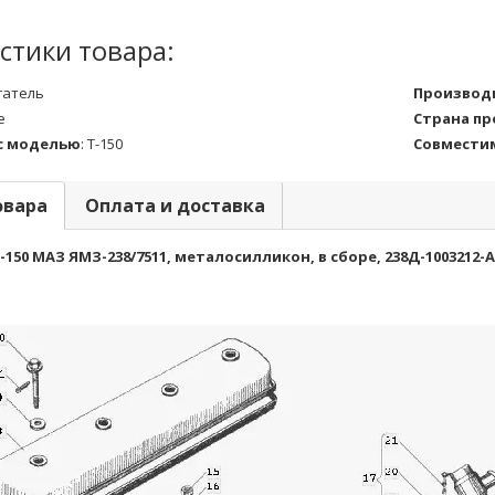
стики товара:
гатель
Производ
е
Страна п
с моделью
:
Т-150
Совместим
овара
Оплата и доставка
150 МАЗ ЯМЗ-238/7511, металосилликон, в сборе, 238Д-1003212-А