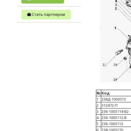
Стать партнером
№
Код
1
238Д-1003013
2
312472-П
3
236-1003114-В2
4
236-1003112-В
5
236-1003113
6
238-1003270