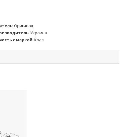
итель
:
Оригинал
роизводитель
:
Украина
ость с маркой
:
Краз