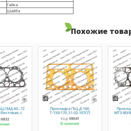
Гайка
Шайба
Похожие това
Ц СМД-60...72
Прокладка ГБЦ Д-160,
Проклад
сбестовая, с
Т-130/170, 51-02-107СП
МТЗ-80/8
 60-06008-30
герметико
Код:
09041
16832
В наличии
личии