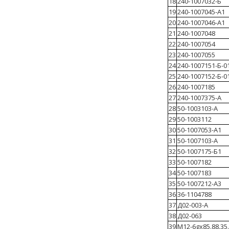
18
240-1007032-Б
19
240-1007045-А1
20
240-1007046-А1
21
240-1007048
22
240-1007054
23
240-1007055
24
240-1007151-Б-0
25
240-1007152-Б-0
26
240-1007185
27
240-1007375-А
28
50-1003103-А
29
50-1003112
30
50-1007053-А1
31
50-1007103-А
32
50-1007175-Б1
33
50-1007182
34
50-1007183
35
50-1007212-А3
36
36-1104788
37
Д02-003-А
38
Д02-063
39
М12-6gх85.88.35