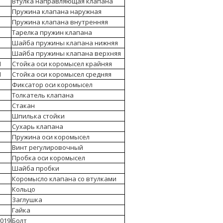
Втулка направляющая клапана
Пружина клапана наружная
Пружина клапана внутренняя
Тарелка пружин клапана
Шайба пружины клапана нижняя
Шайба пружины клапана верхняя
1
Стойка оси коромысел крайняя
1
Стойка оси коромысел средняя
Фиксатор оси коромысел
Толкатель клапана
Стакан
Шпилька стойки
Сухарь клапана
Пружина оси коромысел
Винт регулировочный
Пробка оси коромысел
Шайба пробки
Коромысло клапана со втулками
Кольцо
Заглушка
Гайка
.019
Болт