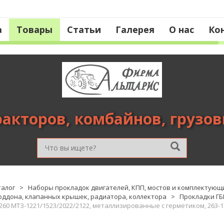
а
Товары
Статьи
Галерея
О нас
Ко
ракторов, комбайнов, грузо
талог
>
Наборы прокладок двигателей, КПП, мостов и комплектующ
оддона, клапанных крышек, радиатора, коллектора
>
Прокладки ГБ
260 МТЗ-1221/1523/2022/2122, металлизированные с герметиком, 263-1