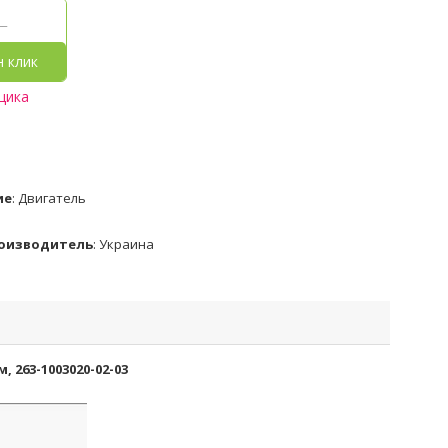
н клик
щика
ие
:
Двигатель
роизводитель
:
Украина
 263-1003020-02-03