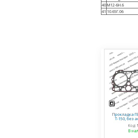
40
М12-6Н.6
41
10.65Г.06
Прокладка ГБ
Т-150, без а
герметиком,
Код:
В на