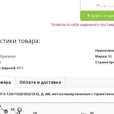
Купить в оди
Позвольте себе надежного постав
стики товара:
Назначен
Оригинал
Марка
:
80
е
Страна п
с маркой
:
МТЗ
овара
Оплата и доставка
З-1221/1523/2022/2122, Д-260, металлизированные с герметиком,