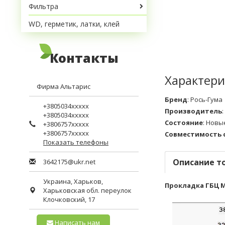
Фильтра
WD, герметик, латки, клей
Контакты
Характери
Фирма Альтарис
Бренд
:
Рось-Гума
+3805034xxxxx
Производитель
:
+3805034xxxxx
Состояние
:
Новы
+3806757xxxxx
+3806757xxxxx
Совместимость 
Показать телефоны
Описание т
3642175@ukr.net
Украина,
Харьков
,
Прокладка ГБЦ МТ
Харьковская обл.
переулок
Клочковский, 17
Написать нам