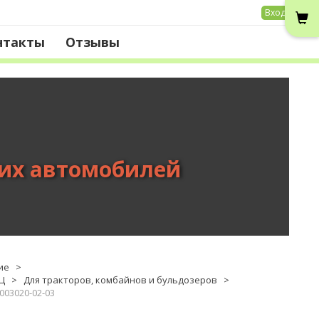
Вход
нтакты
Отзывы
вих автомобилей
ие
>
Ц
>
Для тракторов, комбайнов и бульдозеров
>
003020-02-03