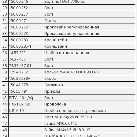
28
150.00.246
Болт по ГОСТ 7796-62
29
150.00.252
Болт
30
150.00.257
Болт
31
150.00.271
Скоба
32
150.00.272
Прокладка регулировочная
33
150.00.273
Прокладка регулировочная
34
150.00.283
Кронштейн
35
150.00.285-1
Кронштейн
36
14.57.223
Шайба штампованная
37
74.37.437
Болт
38
74.37.437-01
Болт
39
125.40.232
Кольцо У-48х0-2 ГОСТ 9833-61
40
150.20.238А
Скоба
41
150.41.278
Заглушка
42
150.55.191
Прижим
43
БПУс-10.Ц9Хр
Болт
44
ПЖ-1,6х160
Проволока
45
ШПУ-10
Шайба поворотного угольника
46
Болт М10-6gх25.88.35.019
47
Гайка М10.6.0112
48
Гайка М14х1,5-6Н.8.0112
49
Шайба 10 65Г 05 ГОСТ 6402-7