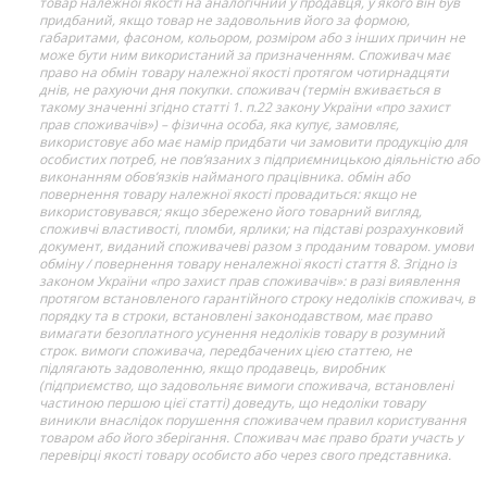
товар належної якості на аналогічний у продавця, у якого він був
придбаний, якщо товар не задовольнив його за формою,
габаритами, фасоном, кольором, розміром або з інших причин не
може бути ним використаний за призначенням. Споживач має
право на обмін товару належної якості протягом чотирнадцяти
днів, не рахуючи дня покупки. споживач (термін вживається в
такому значенні згідно статті 1. п.22 закону України «про захист
прав споживачів») – фізична особа, яка купує, замовляє,
використовує або має намір придбати чи замовити продукцію для
особистих потреб, не пов’язаних з підприємницькою діяльністю або
виконанням обов’язків найманого працівника. обмін або
повернення товару належної якості провадиться: якщо не
використовувався; якщо збережено його товарний вигляд,
споживчі властивості, пломби, ярлики; на підставі розрахунковий
документ, виданий споживачеві разом з проданим товаром. умови
обміну / повернення товару неналежної якості стаття 8. Згідно із
законом України «про захист прав споживачів»: в разі виявлення
протягом встановленого гарантійного строку недоліків споживач, в
порядку та в строки, встановлені законодавством, має право
вимагати безоплатного усунення недоліків товару в розумний
строк. вимоги споживача, передбачених цією статтею, не
підлягають задоволенню, якщо продавець, виробник
(підприємство, що задовольняє вимоги споживача, встановлені
частиною першою цієї статті) доведуть, що недоліки товару
виникли внаслідок порушення споживачем правил користування
товаром або його зберігання. Споживач має право брати участь у
перевірці якості товару особисто або через свого представника.