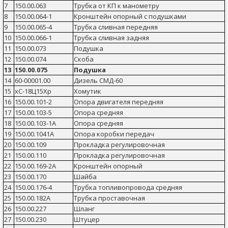
7
150.00.063
Трубка от КП к манометру
8
150.00.064-1
Кронштейн опорный с подушками
9
150.00.065-4
Трубка сливная передняя
10
150.00.066-1
Трубка сливная задняя
11
150.00.073
Подушка
12
150.00.074
Скоба
13
150.00.075
Подушка
14
60-00001.00
Дизель СМД-60
15
хС-18Ц15Хр
Хомутик
16
150.00.101-2
Опора двигателя передняя
17
150.00.103-5
Опора средняя
18
150.00.103-1А
Опора средняя
19
150.00.1041А
Опора коробки передач
20
150.00.109
Прокладка регулировочная
21
150.00.110
Прокладка регулировочная
22
150.00.169-2А
Кронштейн опорный
23
150.00.170
Шайба
24
150.00.176-4
Трубка топливопровода средняя
25
150.00.182А
Трубка проставочная
26
150.00.227
Шланг
27
150.00.230
Штуцер