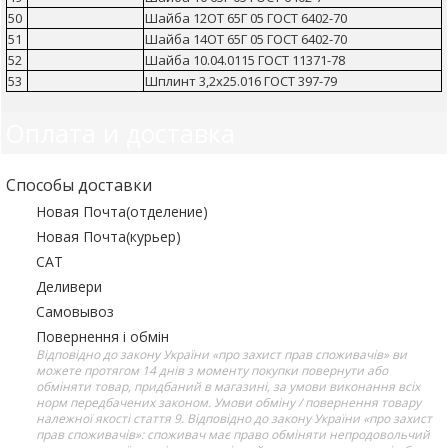
50
Шайба 12ОТ 65Г 05 ГОСТ 6402-70
51
Шайба 14ОТ 65Г 05 ГОСТ 6402-70
52
Шайба 10.04.0115 ГОСТ 11371-78
53
Шплинт 3,2х25.016 ГОСТ 397-79
Оплата и доставка
Способы доставки
Новая Почта(отделение)
Новая Почта(курьер)
САТ
Деливери
Самовывоз
Повернення і обмін
Відповідно до закону України «про захист прав споживачів» ви
можете протягом 14 днів з моменту покупки повернути або
обміняти товар, придбаний в магазині, за умови виконання всіх
норм передбачених законом. Умови обміну / повернення товару
належної якості стаття 9. Відповідно до закону України «про захист
прав споживачів»: споживач має право обміняти непродовольчий