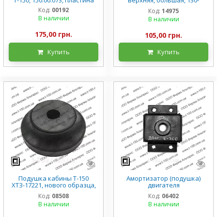
5001332
Код:
00192
Код:
14975
В наличии
В наличии
175,00 грн.
105,00 грн.
Купить
Купить
Подушка кабины Т-150
Амортизатор (подушка)
ХТЗ-17221, нового образца,
двигателя
150.45.216-3А
К-700/700А/701/702/744
Код:
08508
Код:
06402
АКСС-400М, 700.00.17.020
В наличии
В наличии