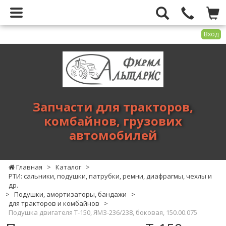
Вход
Фирма
Альтарис
-
запчасти
для
Запчасти для тракторов,
тракторов,
комбайнов, грузових
комбайнов,
автомобилей
грузових
автомобилей
Главная
>
Каталог
>
РТИ: сальники, подушки, патрубки, ремни, диафрагмы, чехлы и
др.
>
Подушки, амортизаторы, бандажи
>
для тракторов и комбайнов
>
Подушка двигателя Т-150, ЯМЗ-236/238, боковая, 150.00.075