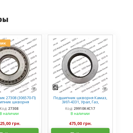
ры
ник
к 27308 (306570-П)
Подшипник шкворня Камаз,
ипник шкворня
ЗИЛ-4331, Урал, Газ,
ого кулака в сборе
29910К4С17
Код:
27308
Код:
29910К4С17
В наличии
В наличии
25,00 грн.
475,00 грн.