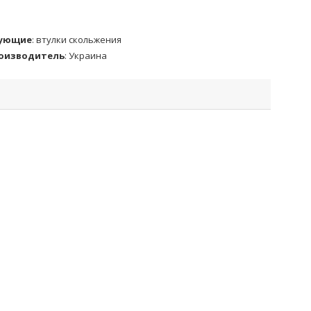
ующие
:
втулки скольжения
роизводитель
:
Украина