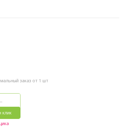
мальный заказ от 1 шт
н клик
щика