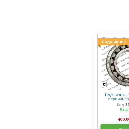
Подшипник
Подшипник 3
первичного
Код:
3
В на
400,0