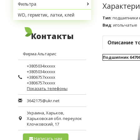
Характери
Фильтра
WD, герметик, латки, клей
Тип
:
подшипники 
Вид
:
игольчатые
Контакты
Описание т
Фирма Альтарис
Подшипник 6470
+3805034xxxxx
+3805034xxxxx
+3806757xxxxx
+3806757xxxxx
Показать телефоны
3642175@ukr.net
Украина,
Харьков
,
Харьковская обл.
переулок
Клочковский, 17
Написать нам