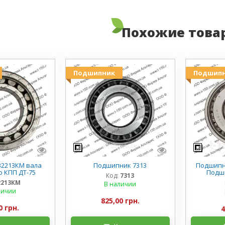
Похожие това
Подшипник
Подшип
2213КМ вала
Подшипник 7313
Подшипни
 КПП ДТ-75
Подш
Код:
7313
поворотн
2213КМ
В наличии
личии
825,00 грн.
0 грн.
4