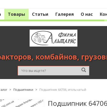
а
Товары
Статьи
Галерея
О нас
Ко
ракторов, комбайнов, грузо
талог
>
Подшипники
>
Подшипник 64706, игольчатый
Подшипник 64706