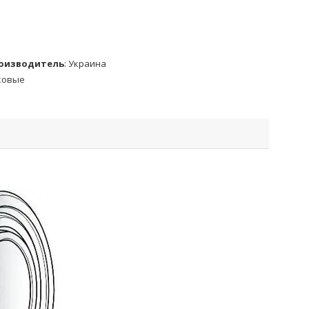
роизводитель
:
Украина
ковые