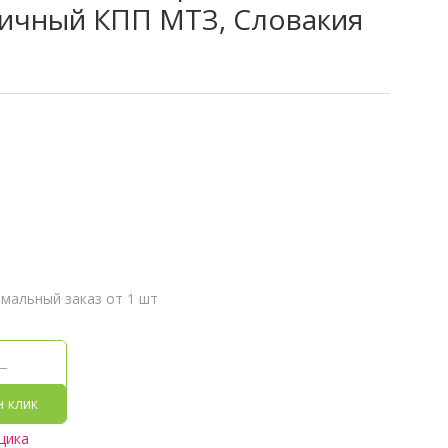
вичный КПП МТЗ, Словакия
мальный заказ от 1 шт
н клик
щика