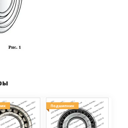
ры
ник
Подшипник