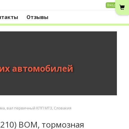
Вход
нтакты
Отзывы
вих автомобилей
ема, вал первичный КПП МТЗ, Словакия
210) ВОМ, тормозная