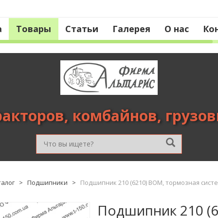
а
Товары
Статьи
Галерея
О нас
Ко
ракторов, комбайнов, грузо
талог
>
Подшипники
>
Подшипник 210 (6210) ВОМ, тормозная сист
Подшипник 210 (6