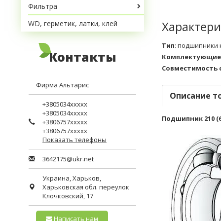
Фильтра
Характери
WD, герметик, латки, клей
Тип
:
подшипники 
Контакты
Комплектующие
Совместимость 
Фирма Альтарис
Описание т
+3805034xxxxx
+3805034xxxxx
Подшипник 210 (
+3806757xxxxx
+3806757xxxxx
Показать телефоны
3642175@ukr.net
Украина,
Харьков
,
Харьковская обл.
переулок
Клочковский, 17
Написать нам