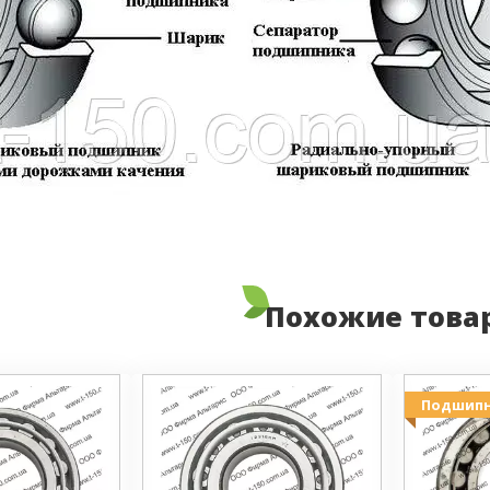
Похожие това
Подшип