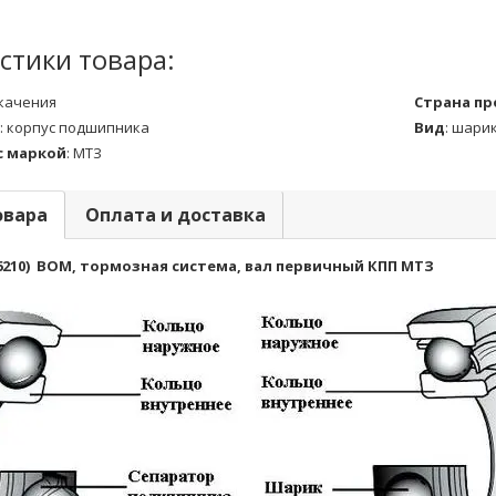
стики товара:
качения
Страна п
:
корпус подшипника
Вид
:
шари
с маркой
:
МТЗ
овара
Оплата и доставка
6210) ВОМ, тормозная система, вал первичный КПП МТЗ