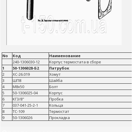
No
Код
Наименование
240-1306030-12
Корпус термостата в сборе
1
50-1306028-Б2
Патрубок
2
ХС-26.019
Хомут
3
ШП8
Шайба
4
М8х50
Болт
5
50-1306025-04
Корпус
6
КГ3/8"
Пробка
7
037-041-25-2-1
Кольца
8
ТС-109
Термостат
9
50-1306026
Прокладка