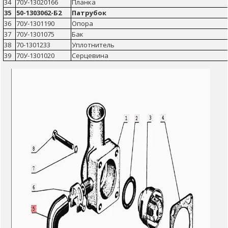
34
70У-13020166
Планка
35
50-1303062-Б2
Патрубок
36
70У-1301190
Опора
37
70У-1301075
Бак
38
70-1301233
Уплотнитель
39
70У-1301020
Серцевина