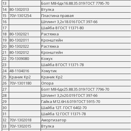
13
Болт М8-6дх16.88.35.019 ГОСТ 7795-70
14
80-1302013
Втулка
15
70У-1301254
Пластина правая
16
Шплинт 3,2х18.016 ГОСТ 397-66
17
Шайба 8 ГОСТ 11371-80
18
80-1302021
Растяжка
19
80-1302011
Кронштейн
20
80-1302022
Растяжка
21
80-1302012
Кронштейн
22
70-1309080
Кожух
23
Шайба 8 ГОСТ 11371-78
24
48-1104016
Хомутик
25
Краник Кр2
Краник Кр2
26
70У-1301180
Опора
27
Болт М8-6дх25.88.35.019 ГОСТ 7796-70
28
Шплинт 3,2х20.019 ГОСТ 397-66
29
Гайка М12.6Н.6.019 ГОСТ 5915-70
30
Шайба 12Т. ГОСТ 6402-70
31
Шайба 12 ГОСТ 11371-78
32
70У-1302018
Амортизатор
33
70У-1302015
Втулка