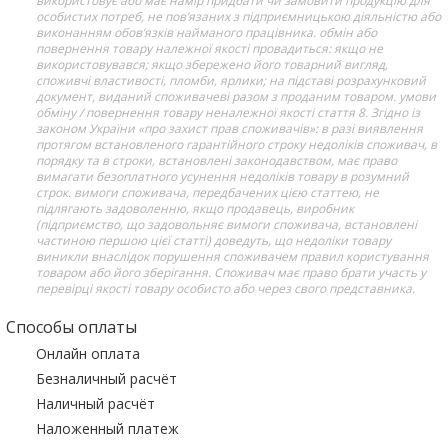
використовує або має намір придбати чи замовити продукцію для
особистих потреб, не пов’язаних з підприємницькою діяльністю або
виконанням обов’язків найманого працівника. обмін або
повернення товару належної якості провадиться: якщо не
використовувався; якщо збережено його товарний вигляд,
споживчі властивості, пломби, ярлики; на підставі розрахунковий
документ, виданий споживачеві разом з проданим товаром. умови
обміну / повернення товару неналежної якості стаття 8. Згідно із
законом України «про захист прав споживачів»: в разі виявлення
протягом встановленого гарантійного строку недоліків споживач, в
порядку та в строки, встановлені законодавством, має право
вимагати безоплатного усунення недоліків товару в розумний
строк. вимоги споживача, передбачених цією статтею, не
підлягають задоволенню, якщо продавець, виробник
(підприємство, що задовольняє вимоги споживача, встановлені
частиною першою цієї статті) доведуть, що недоліки товару
виникли внаслідок порушення споживачем правил користування
товаром або його зберігання. Споживач має право брати участь у
перевірці якості товару особисто або через свого представника.
Способы оплаты
Онлайн оплата
Безналичный расчёт
Наличный расчёт
Наложенный платеж