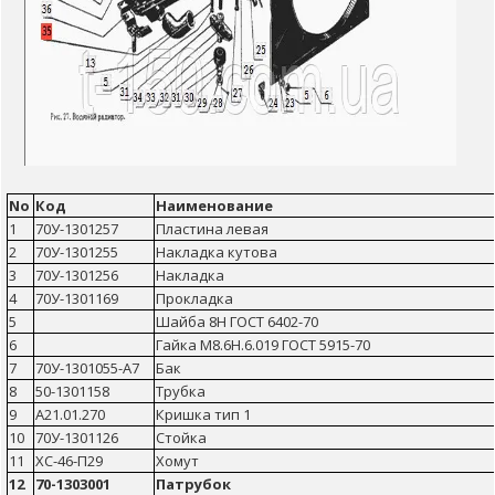
No
Код
Наименование
1
70У-1301257
Пластина левая
2
70У-1301255
Накладка кутова
3
70У-1301256
Накладка
4
70У-1301169
Прокладка
5
Шайба 8Н ГОСТ 6402-70
6
Гайка М8.6Н.6.019 ГОСТ 5915-70
7
70У-1301055-А7
Бак
8
50-1301158
Трубка
9
А21.01.270
Кришка тип 1
10
70У-1301126
Стойка
11
ХС-46-П29
Хомут
12
70-1303001
Патрубок