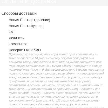
Оплата и доставка
Способы доставки
Новая Почта(отделение)
Новая Почта(курьер)
САТ
Деливери
Самовывоз
Повернення і обмін
Відповідно до закону України «про захист прав споживачів» ви
можете протягом 14 днів з моменту покупки повернути або
обміняти товар, придбаний в магазині, за умови виконання всіх
норм передбачених законом. Умови обміну / повернення товару
належної якості стаття 9. Відповідно до закону України «про захист
прав споживачів»: споживач має право обміняти непродовольчий
товар належної якості на аналогічний у продавця, у якого він був
придбаний, якщо товар не задовольнив його за формою,
габаритами, фасоном, кольором, розміром або з інших причин не
може бути ним використаний за призначенням. Споживач має
право на обмін товару належної якості протягом чотирнадцяти
днів, не рахуючи дня покупки. споживач (термін вживається в
такому значенні згідно статті 1. п.22 закону України «про захист
прав споживачів») – фізична особа, яка купує, замовляє,