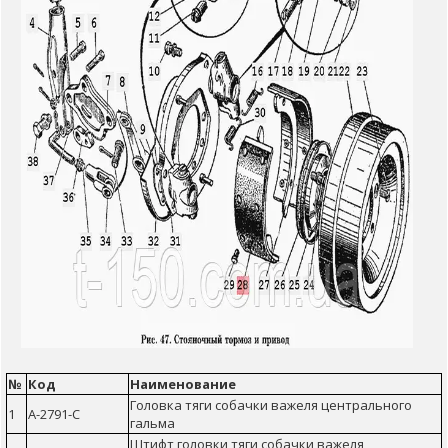
№
Код
Наименование
Головка тяги собачки важеля центрального
1
А-2791-С
гальма
Штифт головки тяги собачки важеля