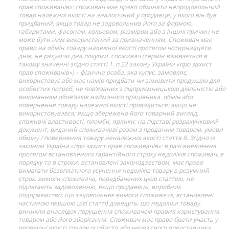
прав споживачів»: споживач має право обміняти непродовольчий
товар належної якості на аналогічний у продавця, у якого він був
придбаний, якщо товар не задовольнив його за формою,
габаритами, фасоном, кольором, розміром або з інших причин не
може бути ним використаний за призначенням. Споживач має
право на обмін товару належної якості протягом чотирнадцяти
днів, не рахуючи дня покупки. споживач (термін вживається в
такому значенні згідно статті 1. п.22 закону України «про захист
прав споживачів») – фізична особа, яка купує, замовляє,
використовує або має намір придбати чи замовити продукцію для
особистих потреб, не пов’язаних з підприємницькою діяльністю або
виконанням обов’язків найманого працівника. обмін або
повернення товару належної якості провадиться: якщо не
використовувався; якщо збережено його товарний вигляд,
споживчі властивості, пломби, ярлики; на підставі розрахунковий
документ, виданий споживачеві разом з проданим товаром. умови
обміну / повернення товару неналежної якості стаття 8. Згідно із
законом України «про захист прав споживачів»: в разі виявлення
протягом встановленого гарантійного строку недоліків споживач, в
порядку та в строки, встановлені законодавством, має право
вимагати безоплатного усунення недоліків товару в розумний
строк. вимоги споживача, передбачених цією статтею, не
підлягають задоволенню, якщо продавець, виробник
(підприємство, що задовольняє вимоги споживача, встановлені
частиною першою цієї статті) доведуть, що недоліки товару
виникли внаслідок порушення споживачем правил користування
товаром або його зберігання. Споживач має право брати участь у
перевірці якості товару особисто або через свого представника.