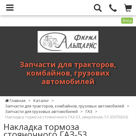
Вход
Фирма
Альтарис
-
запчасти
для
Запчасти для тракторов,
тракторов,
комбайнов, грузових
комбайнов,
автомобилей
грузових
автомобилей
Главная
>
Каталог
>
Запчасти для тракторов, комбайнов, грузовых автомобилей
>
Запчасти для грузовых автомобилей
>
ГАЗ
>
Накладка тормоза стояночного ГАЗ-53, сверленая, 51-3507020-Б
Накладка тормоза
стояночного ГАЗ-53,