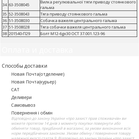
Вилка регулювальної тяги приводу стоянкового
34
63-3508045
гальма
35
52-3508043
Тяга приводу стоянкового гальма
36
51-3508030
Собачка важеля центрального гальма
37
51-3508028
Тяга собачки важеля центрального гальма
38
201540-П29
Болт М12-6gх30 ОСТ 37.001.123-96
Оплата и доставка
Способы доставки
Новая Почта(отделение)
Новая Почта(курьер)
САТ
Деливери
Самовывоз
Повернення і обмін
Відповідно до закону України «про захист прав споживачів» ви
можете протягом 14 днів з моменту покупки повернути або
обміняти товар, придбаний в магазині, за умови виконання всіх
норм передбачених законом. Умови обміну / повернення товару
належної якості стаття 9. Відповідно до закону України «про захист