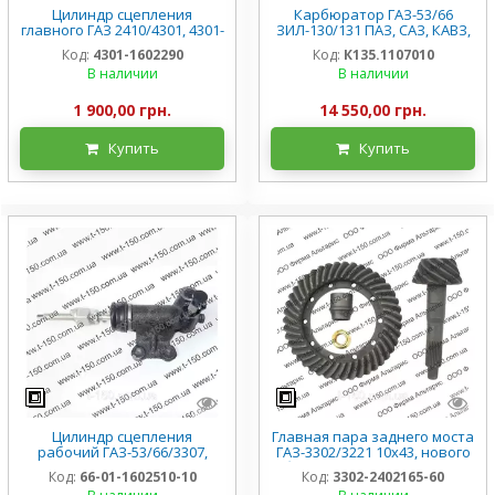
Цилиндр сцепления
Карбюратор ГАЗ-53/66
главного ГАЗ 2410/4301, 4301-
ЗИЛ-130/131 ПАЗ, САЗ, КАВЗ,
1602290
К-135 для двиг
Код:
4301-1602290
Код:
К135.1107010
ЗМЗ-53/66/71/73/4905,
В наличии
В наличии
К135.110701
1 900,00 грн.
14 550,00 грн.
Купить
Купить
Цилиндр сцепления
Главная пара заднего моста
рабочий ГАЗ-53/66/3307,
ГАЗ-3302/3221 10х43, нового
поросенок, 66-01-1602510-10
образца Евро-4, узкая, 3302-
Код:
66-01-1602510-10
Код:
3302-2402165-60
2402165-60