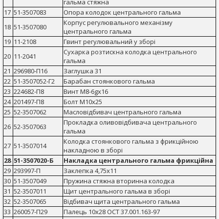
гальма стяжна
17
51-3507083
Опора колодок центрального гальма
Корпус регулювального механізму
18
51-3507080
центрального гальма
19
11-2108
Гвинт регулювальний у зборі
Сухарка розтискна колодка центрального
20
11-2041
гальма
21
296980-П16
Заглушка 31
22
51-3507052-Г2
Барабан стоянкового гальма
23
224682-П8
Винт М8-6gх16
24
201497-П8
Болт М10х25
25
52-3507062
Масловідбивач центрального гальма
Прокладка оливовідбивача центрального
26
52-3507063
гальма
Колодка стоянкового гальма з фрикційною
27
51-3507014
накладною в зборі
28
51-3507020-Б
Накладка центрального гальма фрикційна
29
293997-П
Заклепка 4,75х11
30
51-3507049
Пружина стяжна вторинна колодка
31
52-3507011
Щит центрального гальма в зборі
32
52-3507065
Відбивач щита центрального гальма
33
260057-П29
Палець 10х28 ОСТ 37.001.163-97