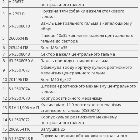
2
А-23637
центрального гальма
Пружина тяги собачки важеля стоякового
3
А-2793.В
гальма
Важіль центрального гальма з капелюшком у
4
51-3508018
зборі
Палець 10х35 кріплення важеля центрального
5
260060-П8
гальма до сектора
6
205424-П8
Болт М8х1х35
7
51-3508048
Сектор важеля центрального гальма
8
63-3508050-А
Важіль приводу стоячного гальма
Обмежувач ходу корпусу кульок розтискного
9
51-3507073
механізму центрального гальма
10
201496-П8
Болт М10-6gх22
Штовхач розтискного механізму центрального
11
51-3507074
гальма
12
51-3507070
Корпус розтискного механізму
Кулька діам. 11,9 розтискного механізму
13
Б1У 11,906 мм П
стоянкового гальма (353087-8)
Корпус кульок розтискного механізму
14
51-3507072
центрального гальма
15
296955-П16
Заглушка 25
Пружина первинної колодки центрального
16
51-3507048-Б