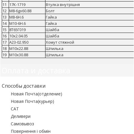
11
17К-1719
Втулка внутрішня
12
М8-6gх60.88
Болт
13
М8-6Н.6
Гайка
14
М10-6Н.6
Гайка
15
8Т65Г019
Шайба
16
10х2.04.05
Шайба
17
А23-02.950
Хомут стяжной
18
М10х22.88
Шпилька
19
М10х30.88
Шпилька
Оплата и доставка
Способы доставки
Новая Почта(отделение)
Новая Почта(курьер)
САТ
Деливери
Самовывоз
Повернення і обмін