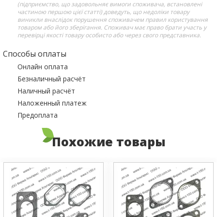
(підприємство, що задовольняє вимоги споживача, встановлені
частиною першою цієї статті) доведуть, що недоліки товару
виникли внаслідок порушення споживачем правил користування
товаром або його зберігання. Споживач має право брати участь у
перевірці якості товару особисто або через свого представника.
Способы оплаты
Онлайн оплата
Безналичный расчёт
Наличный расчёт
Наложенный платеж
Предоплата
Похожие товары