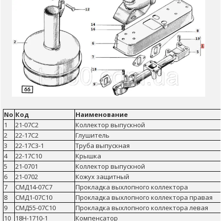
No
Код
Наименование
1
21-07С2
Коллектор выпускной
2
22-17С2
Глушитель
3
22-17С3-1
Труба выпускная
4
22-17С10
Крышка
5
21-0701
Коллектор выпускной
6
21-0702
Кожух защитный
7
СМД14-07С7
Прокладка выхлопного коллектора
8
СМД1-07С10
Прокладка выхлопного коллектора правая
9
СМД55-07С10
Прокладка выхлопного коллектора левая
10
18Н-1710-1
Компенсатор