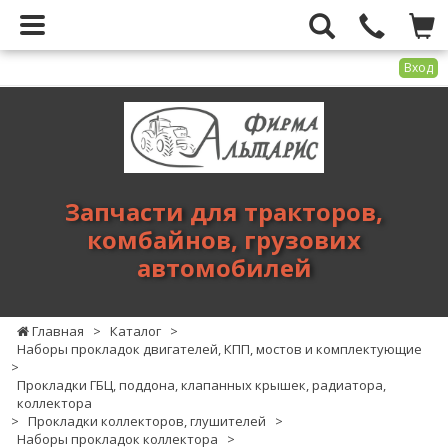
Вход
Фирма
Альтарис
-
запчасти
для
Запчасти для тракторов,
тракторов,
комбайнов, грузових
комбайнов,
автомобилей
грузових
автомобилей
Главная
>
Каталог
>
Наборы прокладок двигателей, КПП, мостов и комплектующие
>
Прокладки ГБЦ, поддона, клапанных крышек, радиатора,
коллектора
>
Прокладки коллекторов, глушителей
>
Наборы прокладок коллектора
>