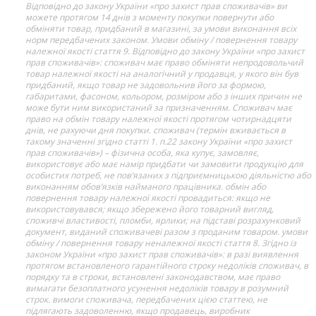
Відповідно до закону України «про захист прав споживачів» ви
можете протягом 14 днів з моменту покупки повернути або
обміняти товар, придбаний в магазині, за умови виконання всіх
норм передбачених законом. Умови обміну / повернення товару
належної якості стаття 9. Відповідно до закону України «про захист
прав споживачів»: споживач має право обміняти непродовольчий
товар належної якості на аналогічний у продавця, у якого він був
придбаний, якщо товар не задовольнив його за формою,
габаритами, фасоном, кольором, розміром або з інших причин не
може бути ним використаний за призначенням. Споживач має
право на обмін товару належної якості протягом чотирнадцяти
днів, не рахуючи дня покупки. споживач (термін вживається в
такому значенні згідно статті 1. п.22 закону України «про захист
прав споживачів») – фізична особа, яка купує, замовляє,
використовує або має намір придбати чи замовити продукцію для
особистих потреб, не пов’язаних з підприємницькою діяльністю або
виконанням обов’язків найманого працівника. обмін або
повернення товару належної якості провадиться: якщо не
використовувався; якщо збережено його товарний вигляд,
споживчі властивості, пломби, ярлики; на підставі розрахунковий
документ, виданий споживачеві разом з проданим товаром. умови
обміну / повернення товару неналежної якості стаття 8. Згідно із
законом України «про захист прав споживачів»: в разі виявлення
протягом встановленого гарантійного строку недоліків споживач, в
порядку та в строки, встановлені законодавством, має право
вимагати безоплатного усунення недоліків товару в розумний
строк. вимоги споживача, передбачених цією статтею, не
підлягають задоволенню, якщо продавець, виробник